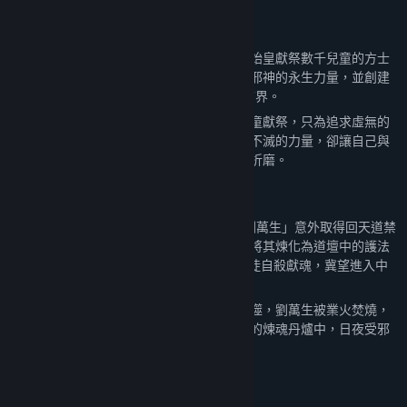
回天道的秘密
回天道是一個起源於兩千年前，供奉蠱惑秦始皇獻祭數千兒童的方士
徐福為創教者的千年邪教，以活人獻祭換取邪神的永生力量，並創建
了通往黃泉與陰陽之界交會處──
蓬萊島
的結界。
據傳歷代帝王很多曾受回天道蠱惑，參與孩童獻祭，只為追求虛無的
永生。但最終這些獻祭只是提供了邪神永生不滅的力量，卻讓自己與
他人的靈魂無法安息，永遠在邪神的煉火中折磨。
道壇的惡靈與血腥真相
1990年代的台灣，知名建設公司董事長「劉萬生」意外取得回天道禁
術，沉迷於不死的誘惑。他親手殺死兒子，將其煉化為道壇中的護法
惡靈——
守爐童子
。並以「屍解術」蠱惑信徒自殺獻魂，冀望進入中
陰界的蓬萊島成為永生不死的神仙。
然而儀式失控。男孩僥倖逃過死亡，術法反噬，劉萬生被業火焚燒，
魂飛魄散。但女孩的靈魂，卻永遠困在邪神的煉魂丹爐中，日夜受邪
火煎熬，無法轉生。
遊戲玩法