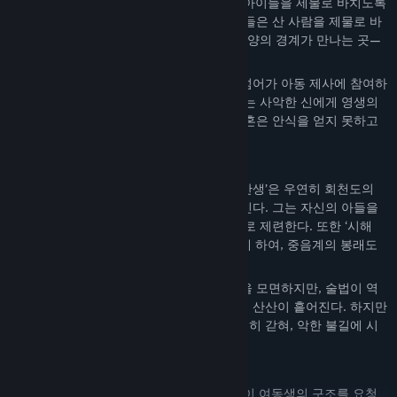
회천도는 2천 년 전, 진시황에게 수천 명의 아이들을 제물로 바치도록
유혹한 방사 서복이 창시한 천년 사교다. 이들은 산 사람을 제물로 바
쳐 사악한 신의 영생의 힘을 얻고, 황천과 음양의 경계가 만나는 곳—
봉래도—로 통하는 결계를 만들었다.
전해지길, 역대 제왕들은 회천도의 유혹에 넘어가 아동 제사에 참여하
며 허망한 영생을 추구했다. 하지만 이 제사는 사악한 신에게 영생의
힘만을 주었을 뿐, 제사에 참여한 이들의 영혼은 안식을 얻지 못하고
사악한 신의 연옥에서 영원히 고통받는다.
도단의 악령과 핏빛 진실
1990년대 대만, 유명 건설 회사 회장인 ‘유만생’은 우연히 회천도의
금지된 술법을 손에 넣고 불사의 유혹에 빠진다. 그는 자신의 아들을
직접 살해해 도단의 수호 악령—수로동자—로 제련한다. 또한 ‘시해
술’로 신도들을 자살로 유도해 영혼을 바치게 하여, 중음계의 봉래도
에서 영생불사의 신선이 되기를 꿈꾼다.
그러나 의식은 실패로 끝난다. 소년은 죽음을 모면하지만, 술법이 역
으로 작용해 유만생은 업화에 휩싸여 영혼이 산산이 흩어진다. 하지만
소녀의 영혼은 사악한 신의 연혼단로에 영원히 갇혀, 악한 불길에 시
달리며 재생하지 못한다.
게임 플레이
10년 후, 살아남은 소년은 꿈속에서 끊임없이 여동생의 구조를 요청