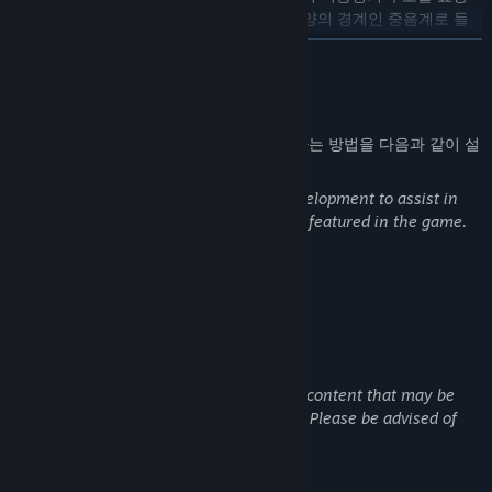
하는 소리를 듣는다. 영매의 도움을 받아 음양의 경계인 중음계로 들
어가 진실과 구원을 찾는 여정을 시작한다.
더 보기
당신은 이 소년이 되어:
아파트로 돌아가 어머니가 회천도에 빠지게 된 이유를 풀고, 여동생
AI 생성 콘텐츠 사용 공개
을 구할 단서를 찾는다.
개발사는 게임에서 AI 생성 콘텐츠를 사용하는 방법을 다음과 같이 설
악령 ‘수로동자’와 떠도는 야귀의 공격을 피한다.
명합니다.
제사 유물, 금지된 주문, 법기, 그리고 황천으로 이어지는 사악한 신
This game utilized AI tools during its development to assist in
의 제사 길을 찾아낸다.
creating some of the photos and images featured in the game.
최종 목적지인 봉래도에서 연혼단로를 파괴하고, 사악한 신의 영생
야망을 끝낸다!
성인 콘텐츠 설명
주요 특징
개발자의 콘텐츠 설명:
심리 스릴러와 마법 퍼즐이 얽힌 서사 경험
Content Warning
90년대 마법적 리얼리즘으로 정교하게 재현된 오래된 아파트 탐험!
현세에서 황천으로 이어지는 진실을 한 조각씩 맞춰간다.
This game contains mature themes and content that may be
disturbing or triggering to some players. Please be advised of
몰입감 넘치는 음향과 시각 연출로 강렬한 압박감과 공포 분위기 조
the following:
성
중국 고대 방술과 민간 신앙을 기반으로 한 독창적인 사교 시스템