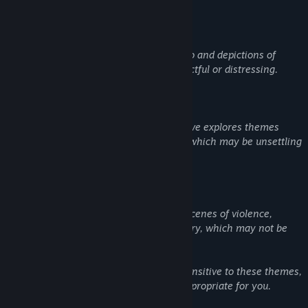
당신에게
그 희생의 아파트
로 돌아갈 용기가 있는가?
절망과 후회 속에서 사랑하는 이를 구원할 것인가—아니면, 그들과 함
께 연옥의 불길 속에 영원히 갇힐 것인가.
Suicide: The game includes references to and depictions of
suicide, which may be emotionally impactful or distressing.
Cults and Religious Themes: The narrative explores themes
related to cults and extreme ideologies, which may be unsettling
or sensitive for some players.
Violence and Gore: The game features scenes of violence,
including some blood and graphic imagery, which may not be
suitable for all audiences.
Player discretion is advised. If you are sensitive to these themes,
please consider whether this game is appropriate for you.