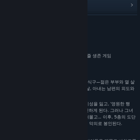
업데이트 기록 보기
관련 뉴스 보기
더 보기
토론장 보기
게임 정보
커뮤니티 그룹 찾기
게임 제목:
희생의 아파트
장르:
1인칭 심리 스릴러 어드벤처 / 마법 퍼즐 생존 게임
제목:
희생의 아파트
배경:
1990년대 대만
장르:
어드벤처
,
인디
스토리 소개
출시일:
2027년 1분기
5층짜리 오래된 아파트에 행복해 보이는 네 식구—젊은 부부와 열 살
쌍둥이 남매—가 살고 있었다. 그러던 어느 날, 아내는 남편의 외도와
자신의 암 진단을 알게 된다…
이중의 충격 속에서 절망에 빠진 어머니는 이성을 잃고, ‘영원한 행
복’을 약속한다는 회천도의 제사 의식을 맹신하게 된다. 그러나 그녀
는 자신의 아이들을 악령의 제사 제단으로 내몰고… 이후, 5층의 도단
은 초월하지 못한 영혼과 인간성을 말살하는 악의로 봉인된다.
회천도의 비밀