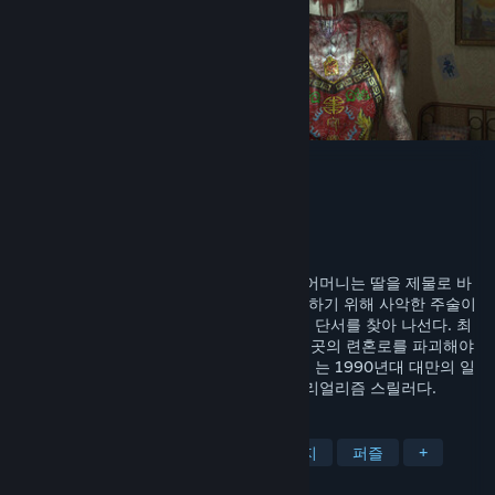
희생의 아파트
개발자
25 Monkey Games
배급사
25 Monkey Games
출시일
2027년 1분기
천년 사교가 숨어든 평범한 아파트, 절망한 어머니는 딸을 제물로 바
쳤다. 십 년 후 살아남은 아들은 여동생을 구하기 위해 사악한 주술이
드리운 기묘한 공간과 악령의 추격을 헤치며 단서를 찾아 나선다. 최
종 목적지는 사신이 지배하는 섬 ‘봉래도’. 그곳의 련혼로를 파괴해야
만 영혼은 안식을 얻는다. 《희생의 아파트》는 1990년대 대만의 일
상과 사교, 초자연 공포가 교차하는 마법적 리얼리즘 스릴러다.
태그
공포
어드벤처
현실적
판타지
퍼즐
+