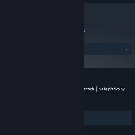
metacritic
73
Přejít na recenze kritiků
Ocenění
Uživatelské recenze produktu Punch Club
Otevřít rozdělení podle jazyků
Informace o recenzích
Vaše předvolby
VŠECHNY:
Velmi kladné
(81 % z 12,030)
NEDÁVNÉ:
Smíšené
(67 % z 46)
Filtry
Vaše jazyky