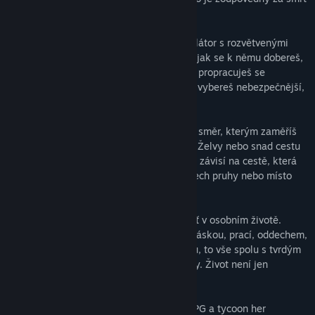
tvého otce.
Punch Club je boxerský manažerský simulátor s rozvětvenými
příběhovými linkami. Tvůj cíl je jasný, ale jak se k němu dobereš,
záleží na tom, zda zvolíš legální způsob a propracuješ se
postupně vzhůru po žebříčku, nebo zda si vybereš nebezpečnější,
temnou cestu.
Během svého dobrodružství si budeš volit směr, kterým zaměříš
svě schopnosti. Zvolíš cestu Draka, cestu Želvy nebo snad cestu
[jinou cestu?]? Tvá síla, přesnost a hbitost závisí na cestě, která
se stane tvou volbou. Tak co, máš na zádech pruhy nebo místo
rukou ploutve?
A každé tvé rozhodnutí hraje roli, obzvlášť v osobním životě.
Budeš se snažit balancovat mezi přáteli, láskou, prací, oddechem,
dalšími vztahy a možnou hvězdnou slávou, to vše spolu s tvrdým
tréninkem v tělocvičně a bojem s aligátory. Život není jen
posilovna, chápeš?
- Bojový manažerský simulátor s prvky RPG a tycoon her