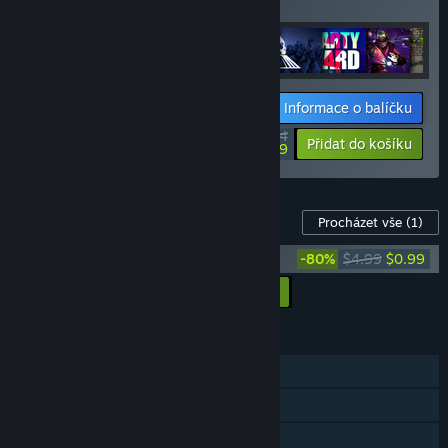
slevou!
Informace o balíčku
$177.14
-10%
-80%
Přidat do košíku
$36.19
DLC pro tuto hru
Procházet vše
(1)
Punch Club OST and Artbook
-80%
$4.99
$0.99
Přidat všechna DLC do košíku
$0.99
FUNKCE
Režim pro jednoho hráče
Achievementy
Sběratelské karty