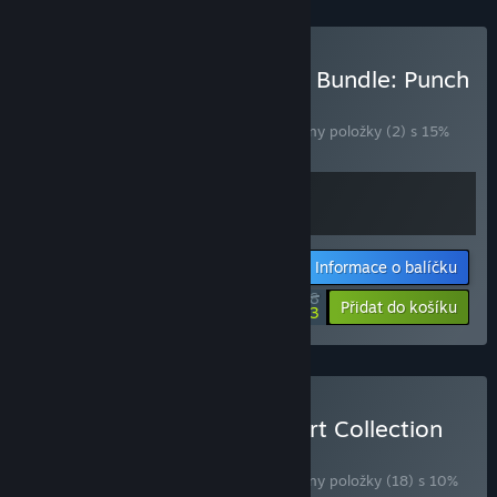
Zakoupit One-Two Combo Bundle: Punch
Club Franchise
BALÍČEK
(?)
Zakoupením tohoto balíčku získáte všechny položky (2) s 15%
slevou!
Informace o balíčku
$25.48
-15%
-77%
Přidat do košíku
$5.93
Zakoupit tinyBuild's Pixelart Collection
BALÍČEK
(?)
Zakoupením tohoto balíčku získáte všechny položky (18) s 10%