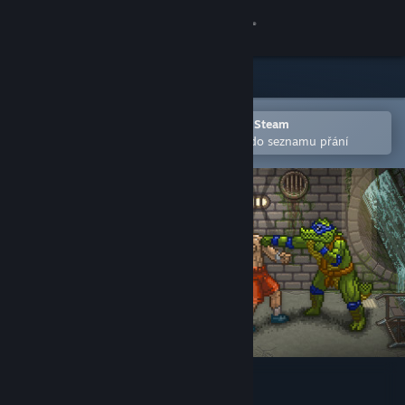
Přihlásit se
Obchod
Komunita
Otevřete v mobilní aplikaci služby Steam
Pro snazší zakoupení nebo přidání do seznamu přání
Informace
Podpora
Změnit jazyk
Mobilní aplikace služby Steam
Desktopová verze stránky
Punch Club