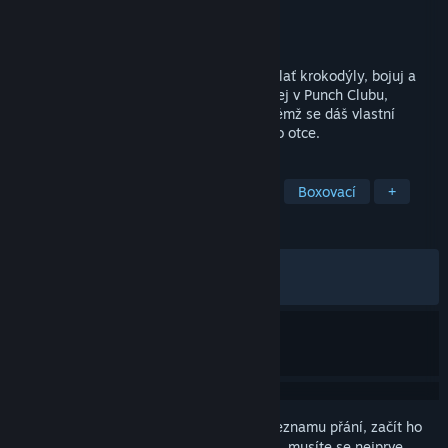
Vývojář
Lazy Bear Games
Vydavatel
tinyBuild
Vydání
8. led. 2016
Tvrdě trénuj, najdi lásku, doručuj pizzu, mlať krokodýly, bojuj a
postupuj vzůru po ligových žebříčcích. Vítej v Punch Clubu,
boxerském manažerském simulátoru, v němž se dáš vlastní
cestou a zjistíš, kdo stojí za vraždou tvého otce.
ZNAČKY
Manažerské
S pixelovou grafikou
Boxovací
+
RECENZE
VŠECHNY:
Velmi kladné
(81 % z 12,030)
NEDÁVNÉ:
Smíšené
(67 % z 46)
Abyste si mohli tento produkt přidat do seznamu přání, začít ho
sledovat nebo ho zařadit mezi ignorované, musíte se nejprve