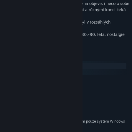
- Najdi vraha svého otce a při hledání možná objevíš i něco o sobě
- Silná příběhová linie s mnoha odbočkami a různými konci čeká
na odhalení
- Ponoř se do statistik a najdi si vlastní styl v rozsáhlých
dovednostních stromech
- Nádherná pixelová grafika s odkazy na 80.-90. léta, nostalgie
tryskající ze všech pórů
Systémové požadavky
Windows
SteamOS + Linux
MINIMÁLNÍ:
Windows XP and up
OS *:
1 GHz and up
PROCESOR:
1 GB RAM
PAMĚŤ:
Toaster
GRAFICKÁ KARTA:
1 GB volného místa
PEVNÝ DISK:
Od 1. ledna 2024 podporuje klient služby Steam pouze systém Windows
*
10 a novější.