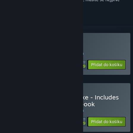
přihlásit
.
Zakoupit Punch Club
SPECIÁLNÍ AKCE! Nabídka končí 12. srpna
$9.99
-80%
Přidat do košíku
$1.99
Zakoupit Punch Club Deluxe - Includes
OST and an exclusive Artbook
SPECIÁLNÍ AKCE! Nabídka končí 12. srpna
$13.99
-80%
Přidat do košíku
$2.79