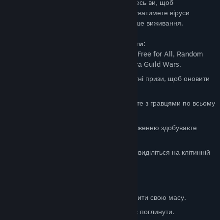
клітини хочуть поглинути вас! Чи поділитесь ви, щоб
прискоритися? Чи, можливо, використовуватимете віруси
стратегічно? Ваші вибори визначають ваше виживання.
Чому обрати Ось що ви можете робити:
Різноманітні Режими Гри: Вибирайте з Free for All, Random
Team, Battle Royale, Capture the Flag та Guild Wars.
Щоденні Турніри: Змагайтеся за монетні призи, щоб оновити
ваш клітинний арсенал.
Система Гільдій: Чатіться та стратегуйте з гравцями по всьому
світу.
Система Обладнання: Завдяки спорядженню здобуваєте
перевагу.
Кастомні Скіни: Визначте свій стиль та виділіться на клітинній
арені.
Як досягти успіху в Mitos.is
Поглинайте менші клітини, щоб збільшити свою масу.
Уникайте більших клітин, які хочуть вас поглинути.