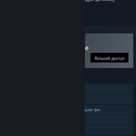
бажаного чи позначити як ігнорований.
Грати в Mitos.is: The Game
Вільний доступ
ОСОБЛИВОСТІ
Гравець проти гравця в мережі
Мережева кооперативна гра
Міжплатформна багатокористувацька гра
Придбання в застосунку
Сімейна бібліотека