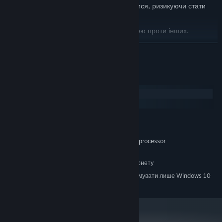
Розділіть свою клітину, щоб прискоритися, ризикуючи стати
більш привабливою мішенню.
Використовуйте віруси як щит або зброю проти інших.
Викидайте масу, щоб зменшити свій розмір і уникнути загроз.
ЧИТАТИ ДАЛІ
Перш за все, отримуйте задоволення та завойовуйте
мікроскопічний світ!
Системні вимоги
Windows
macOS
МІНІМАЛЬНІ:
Windows 7
ОС *:
2.33GHz or faster x86-compatible processor
ПРОЦЕСОР:
512 MB ОП
ОПЕРАТИВНА ПАМ’ЯТЬ:
широкосмугове підключення до Інтернету
МЕРЕЖА:
З 1 січня 2024 року клієнт Steam буде підтримувати лише Windows 10
*
чи новіші версії цієї ОС.