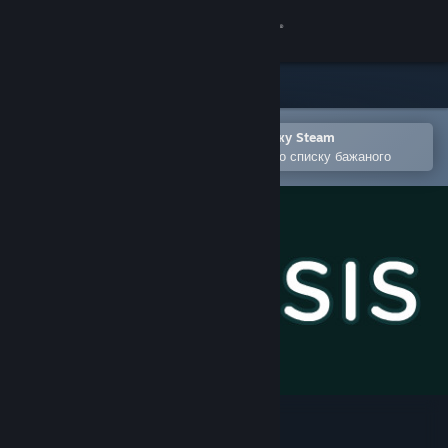
Увійти
Крамниця
Спільнота
Відкрити в мобільному застосунку Steam
Щоби легко придбати або додати до списку бажаного
Інформація
Підтримка
Змінити мову
Завантажити мобільний застосунок Steam
Переглянути повну версію
Mitos.is: The Game