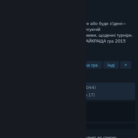
Розробник
Freakinware Studios
Видавець
Freakinware Studios
Дата виходу
29 лип. 2015
Увійдіть у мікроскопічний світ Mitos.is! Їжте або буде з'їдені—
станьте кінцевою клітиною в цій дуже затягуючій
багатокористувацькій грі. Різноманітні режими, щоденні турніри,
гільдії та спорядження чекають на вас! НАЙКРАЩА гра 2015
року повернулася!
ПОЗНАЧКИ
Вільний доступ
Багатокористувацька гра
Інді
+
РЕЦЕНЗІЇ
ЗА ВЕСЬ ЧАС:
дуже схвальні
(80% з 12,044)
НАЙНОВІШІ:
переважно схвальні
(76% з 17)
Увійдіть до акаунта
, щоби додати цей продукт до списку