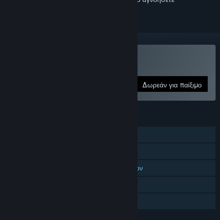
Παίξτε Mitos.is: The Game
Δωρεάν για παίξιμο
ΧΑΡΑΚΤΗΡΙΣΤΙΚΆ
Διαδικτυακό PvP
Διαδικτυακό συνεργατικό
Πολλών παικτών μεταξύ πλατφορμών
Αγορές εντός εφαρμογής
Κοινή Χρήση