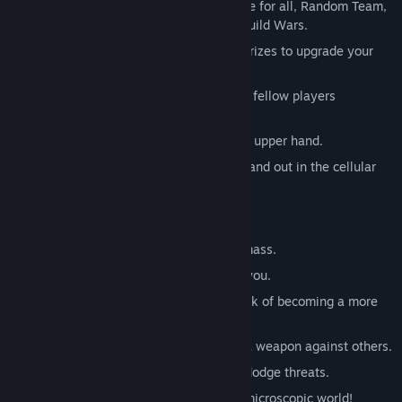
Diverse Game Modes: Choose from Free for all, Random Team,
Battle Royale, Capture The Flag, and Guild Wars.
Daily Tournaments: Compete for coin prizes to upgrade your
cellular arsenal.
Guild System: Chat and strategize with fellow players
worldwide.
Equipment System: Gear up to gain the upper hand.
Custom Skins: Define your style and stand out in the cellular
arena.
How to Thrive in Mitos.is
Absorb smaller cells to increase your mass.
Evade larger cells that seek to absorb you.
Divide your cell to gain speed at the risk of becoming a more
tempting target.
Utilize viruses either as a shield or as a weapon against others.
Expel mass to decrease your size and dodge threats.
Above all, have fun and dominate the microscopic world!