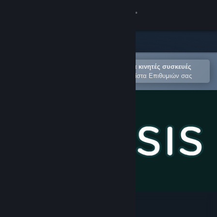
Σύνδεση
Κατάστημα
Κοινότητα
Άνοιγμα στην εφαρμογή Steam για κινητές συσκευές
Για εύκολη αγορά ή προσθήκη στη Λίστα Επιθυμιών σας
Σχετικά
Υποστήριξη
Αλλαγή γλώσσας
Αποκτήστε την εφαρμογή Steam για κινητές συσκευές
Προβολή ιστοσελίδας για υπολογιστές
Mitos.is: The Game