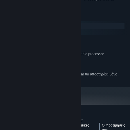
Απαιτήσεις συστήματος
Windows
macOS
ΕΛΆΧΙΣΤΕΣ:
Windows 7
ΛΕΙΤΟΥΡΓΙΚΌ ΣΎΣΤΗΜΑ *:
2.33GHz or faster x86-compatible processor
ΕΠΕΞΕΡΓΑΣΤΉΣ:
512 MB RAM
ΜΝΉΜΗ:
Ευρυζωνική σύνδεση διαδικτύου
ΔΊΚΤΥΟ:
Από την 1η Ιανουαρίου 2024, η εφαρμογή Steam θα υποστηρίζει μόνο
*
Windows 10 και νεότερες εκδόσεις.
Κριτικές πελατών για το Mitos.is: The Game
Δείτε τις λεπτομέρειες κάθε
Σχετικά με τις κριτικές
Οι προτιμήσεις