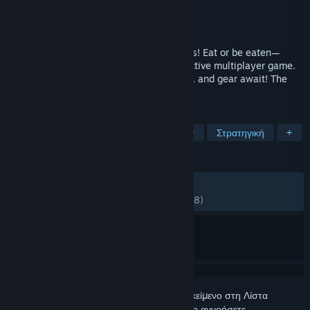
Δημιουργός
Freakinware Studios
Εκδότης
Freakinware Studios
Κυκλοφορία
29 Ιουλ 2015
Step into the microscopic world of Mitos.is! Eat or be eaten—
become the ultimate cell in a highly addictive multiplayer game.
Diverse modes, daily tournaments, guilds, and gear await! The
BEST game of 2015 is back!
ΕΤΙΚΈΤΕΣ
Δωρεάν για παίξιμο
Πολλών παικτών
Στρατηγική
+
ΚΡΙΤΙΚΈΣ
ΌΛΕΣ:
Πολύ θετικές
(80% από 12,044)
ΠΡΌΣΦΑΤΕΣ:
Κυρίως θετικές
(77% από 18)
Συνδεθείτε
για να προσθέσετε αυτό το αντικείμενο στη Λίστα
Επιθυμιών σας, να το ακολουθήσετε ή να το αγνοήσετε