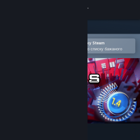
Увійти
Крамниця
Спільнота
Відкрити в мобільному застосунку Steam
Щоби легко придбати або додати до списку бажаного
Інформація
Підтримка
Змінити мову
Завантажити мобільний застосунок Steam
Переглянути повну версію
Time Clickers