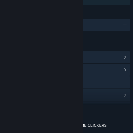
Сімейна бібліотека
МОВИ
Підтримуваних мов: 1
ПОСИЛАННЯ Й ВІДОМОСТІ
Переглянути досягнення в Steam
(99)
Переглянути центр спільноти
Відвідати сайт
Переглянути статистику
Переглянути історію оновлень
ЧИТАТИ ДАЛІ
Читати пов’язані новини
TIME WARPERS - THE EVOLUTION OF TIME CLICKERS