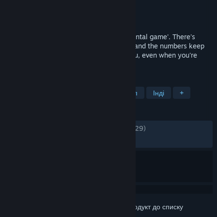
Розробник
Proton Studio Inc
Видавець
Дата виходу
23 лип. 2015
Time Clickers is what's called an 'incremental game'. There's
always a fun upgrade to look forward to, and the numbers keep
getting bigger! Hire a team to fight for you, even when you're
offline!
ПОЗНАЧКИ
Інкрементальна гра
Вільний доступ
Інді
+
РЕЦЕНЗІЇ
ЗА ВЕСЬ ЧАС:
дуже схвальні
(87% з 5,129)
НАЙНОВІШІ:
дуже схвальні
(90% з 10)
Увійдіть до акаунта
, щоби додати цей продукт до списку
бажаного чи позначити як ігнорований.