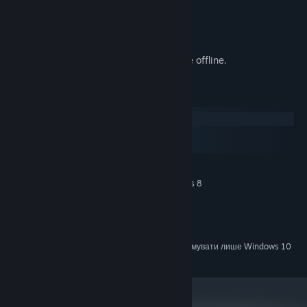
1. Destroy cubes to collect gold.
2. Spend gold to upgrade your weapons.
3. Time Cubes appear at wave 100.
4. Spend Time Cubes on Artifacts.
5. Your team earns gold even when you're offline.
Системні вимоги
Windows
macOS
SteamOS + Linux
МІНІМАЛЬНІ:
Windows XP / Vista / Windows 7 / Windows 8
ОС *:
512 MB ОП
ОПЕРАТИВНА ПАМ’ЯТЬ:
версії 9.0
DIRECTX:
150 MB доступного місця
МІСЦЕ НА ДИСКУ:
З 1 січня 2024 року клієнт Steam буде підтримувати лише Windows 10
*
чи новіші версії цієї ОС.