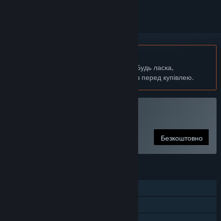
українська мова недоступна
Цей продукт не підтримує вашу мову. Будь ласка,
перегляньте список підтримуваних мов перед купівлею.
Грати в Time Clickers
Безкоштовно
ОСОБЛИВОСТІ
Однокористувацька гра
Досягнення Steam