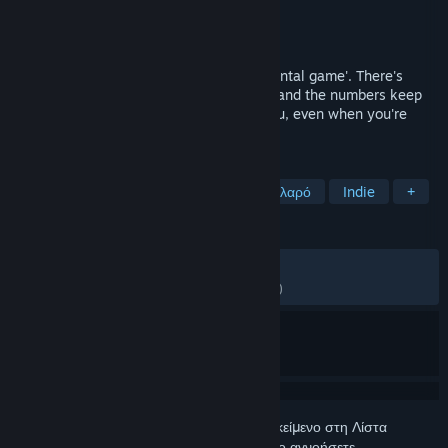
Δημιουργός
Proton Studio Inc
Εκδότης
Κυκλοφορία
23 Ιουλ 2015
Time Clickers is what's called an 'incremental game'. There's
always a fun upgrade to look forward to, and the numbers keep
getting bigger! Hire a team to fight for you, even when you're
offline!
ΕΤΙΚΈΤΕΣ
Αυξητικό
Δωρεάν για παίξιμο
Χαλαρό
Indie
+
ΚΡΙΤΙΚΈΣ
ΌΛΕΣ:
Πολύ θετικές
(87% από 5,130)
ΠΡΌΣΦΑΤΕΣ:
Πολύ θετικές
(90% από 10)
Συνδεθείτε
για να προσθέσετε αυτό το αντικείμενο στη Λίστα
Επιθυμιών σας, να το ακολουθήσετε ή να το αγνοήσετε