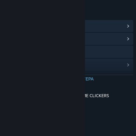
ΣΎΝΔΕΣΜΟΙ ΚΑΙ ΠΛΗΡΟΦΟΡΊΕΣ
Προβολή Επιτευγμάτων Steam
(99)
Προβολή κέντρου Κοινότητας
Ιστοσελίδα
Στατιστικά
Ιστορικό ενημερώσεων
ΔΙΑΒΑΣΤΕ ΠΕΡΙΣΣΟΤΕΡΑ
Σχετικά νέα
TIME WARPERS - THE EVOLUTION OF TIME CLICKERS
Συζητήσεις
Check out the Sequel to Time Clickers
Ομάδες της Κοινότητας
Σχετικά με αυτό το παιχνίδι
Τίτλος:
Time Clickers