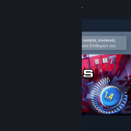
Σύνδεση
Κατάστημα
Κοινότητα
Άνοιγμα στην εφαρμογή Steam για κινητές συσκευές
Για εύκολη αγορά ή προσθήκη στη Λίστα Επιθυμιών σας
Σχετικά
Υποστήριξη
Αλλαγή γλώσσας
Αποκτήστε την εφαρμογή Steam για κινητές συσκευές
Προβολή ιστοσελίδας για υπολογιστές
Time Clickers