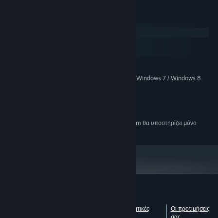
Απαιτήσεις συστήματος
Windows
macOS
SteamOS και Linux
ΕΛΆΧΙΣΤΕΣ:
Windows XP / Vista / Windows 7 / Windows 8
ΛΕΙΤΟΥΡΓΙΚΌ ΣΎΣΤΗΜΑ *:
512 MB RAM
ΜΝΉΜΗ:
Έκδοση 9.0
DIRECTX:
150 MB διαθέσιμος χώρος
ΑΠΟΘΉΚΕΥΣΗ:
Από την 1η Ιανουαρίου 2024, η εφαρμογή Steam θα υποστηρίζει μόνο
*
Windows 10 και νεότερες εκδόσεις.
Κριτικές πελατών για το Time Clickers
Δείτε τις λεπτομέρειες κάθε
Σχετικά με τις κριτικές
Οι προτιμήσεις
γλώσσας
χρηστών
σας