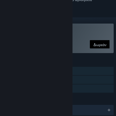
Παίξτε Time Clickers
Δωρεάν
ΧΑΡΑΚΤΗΡΙΣΤΙΚΆ
Ένας παίκτης
Επιτεύγματα Steam
Κοινή Χρήση
ΓΛΏΣΣΕΣ
Αγγλικά