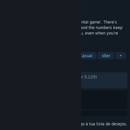
Developer
Proton Studio Inc
Editora
Lançamento:
23 jul. 2015
Time Clickers is what's called an 'incremental game'. There's
always a fun upgrade to look forward to, and the numbers keep
getting bigger! Hire a team to fight for you, even when you're
offline!
MARCADORES
Incremental
Grátis para Jogar
Casual
Idler
+
ANÁLISES
DESDE O INÍCIO:
Muito positivas
(87% de 5,129)
RECENTES:
Muito positivas
(90% de 10)
Inicia a sessão
para adicionares este artigo à tua lista de desejos,
segui-lo ou ignorá-lo.