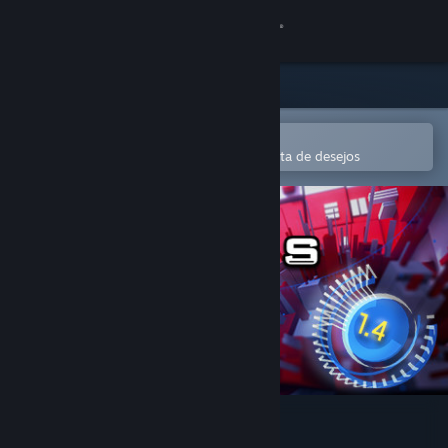
Iniciar sessão
Loja
Comunidade
Abre na app Steam Mobile
Para comprares ou adicionares à lista de desejos
Sobre
Apoio
Alterar idioma
Instala a app móvel do Steam
Ver versão para computadores
Time Clickers