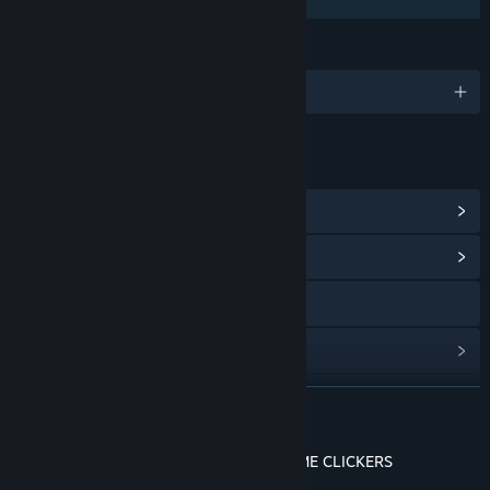
Partilha de Biblioteca
IDIOMAS
1 idiomas disponíveis
LINKS E INFORMAÇÕES
Ver proezas do Steam
(99)
Ver Central Comunitária
Visitar o website
Ver estatísticas
Ver histórico de atualizações
VER MAIS
Ler notícias relacionadas
TIME WARPERS - THE EVOLUTION OF TIME CLICKERS