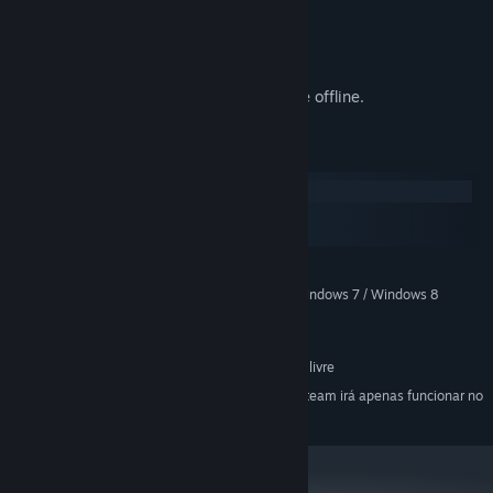
1. Destroy cubes to collect gold.
2. Spend gold to upgrade your weapons.
3. Time Cubes appear at wave 100.
4. Spend Time Cubes on Artifacts.
5. Your team earns gold even when you're offline.
Requisitos do Sistema
Windows
macOS
SteamOS + Linux
MÍNIMOS:
Windows XP / Vista / Windows 7 / Windows 8
SISTEMA OPERATIVO *:
512 MB de RAM
MEMÓRIA:
Versão 9.0
DIRECTX:
Requer 150 MB de espaço livre
ESPAÇO NO DISCO:
A partir de 1 de janeiro de 2024, a aplicação Steam irá apenas funcionar no
*
Windows 10 e em versões mais recentes.