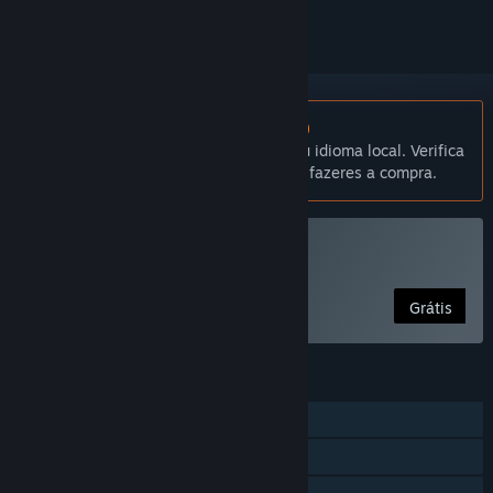
Não disponível em Português (Portugal)
Este produto não está disponível no teu idioma local. Verifica
a lista de idiomas disponíveis antes de fazeres a compra.
Jogar Time Clickers
Grátis
FUNCIONALIDADES
Um jogador
Proezas Steam