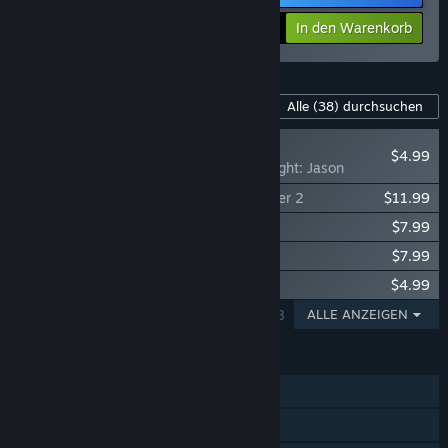
Ihr Preis:
-35%
In den Warenkorb
$40.23
Inhalte für dieses Spiel
Alle
(38)
durchsuchen
NEU
$4.99
Dead by Daylight: Jason
Dead by Daylight: Stranger Things Chapter 2
$11.99
Dead by Daylight - Sinister Grace
$7.99
Dead by Daylight: The Walking Dead
$7.99
Dead by Daylight: Five Nights at Freddy’s
$4.99
ERGEBNISSE 1–5 VON 38
ALLE ANZEIGEN
FUNKTIONEN
Online-PvP
Online-Koop