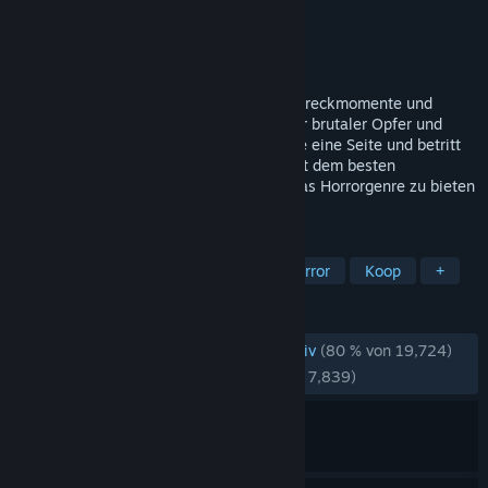
Entwickler
Behaviour Interactive Inc.
Publisher
Behaviour Interactive Inc.
Veröffentlichung
14. Jun. 2016
10 Jahre voller Horror. 10 Jahre voller Schreckmomente und
spannender Begegnungen. 10 Jahre voller brutaler Opfer und
adrenalingeladener Fluchtversuche Wähle eine Seite und betritt
eine Welt voller Spannung und Grauen mit dem besten
asymmetrischen Multiplayer-Spiel, das das Horrorgenre zu bieten
hat
TAGS
Horror
Mehrspieler
Survival-Horror
Koop
+
REZENSIONEN
REZENSIONEN AUF DEUTSCH
Sehr positiv
(80 % von 19,724)
NEUESTE:
Größtenteils positiv
(77 % von 7,839)