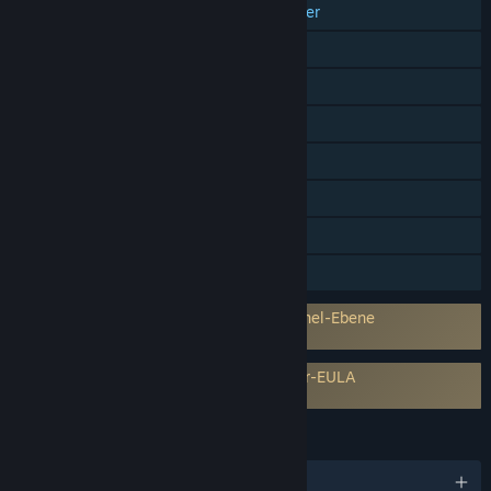
Plattformübergreifender Mehrspieler
Steam-Errungenschaften
Steam-Sammelkarten
Steam Cloud
Remote Play auf Smartphones
Remote Play auf Tablets
Remote Play auf TV-Geräten
Familienbibliothek
Verwendet Anti-Cheat-Software auf Kernel-Ebene
Easy Anti-Cheat
Erfordert Zustimmung einer Drittanbieter-EULA
Dead by Daylight EULA
SPRACHEN
Deutsch und 14 weitere