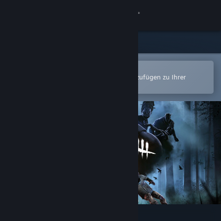
Anmelden
Shop
Community
In der Steam-Mobile-App öffnen
Zum einfachen Kauf oder zum Hinzufügen zu Ihrer
Wunschliste.
Info
Support
Sprache ändern
Steam-Mobile-App herunterladen
Desktopversion anzeigen
Dead by Daylight