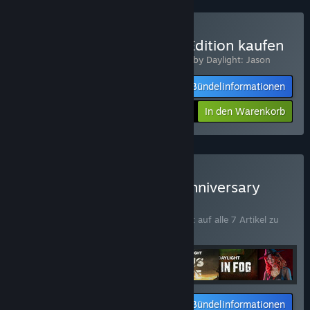
Dead by Daylight: Jason Edition kaufen
Enthält 2 Artikel:
Dead by Daylight
,
Dead by Daylight: Jason
Bündelinformationen
-10%
$22.48
In den Warenkorb
Dead by Daylight: 10th Anniversary
Edition kaufen
BÜNDEL
(?)
Kaufen Sie dieses Bündel, um 35 % Rabatt auf alle 7 Artikel zu
erhalten!
Bündelinformationen