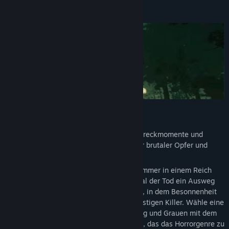
Infos zum Spiel
Unerträgliche Dunkelheit
Alte Wunden
Makabre Geschichten
Hier ist die vollständige Liste der enthaltenen Gegenstände:
Basisspiel von Dead by Daylight
+ 11 Originalkiller: die Hexe, der Doktor, der Clown, das
Gespenst, die Legion, die Seuche, der Oni, der Todesbote, die
Fäule, die Zwillinge und der Trickster
Der Tod ist keine Zuflucht.
+12 Originalüberlebende: Ace Visconti, Feng Min, Kate Denson,
10 Jahre voller Horror. 10 Jahre voller Schreckmomente und
Adam Francis, Jeff Johansen, Jane Romero, Yui Kimura, Zarina
spannender Begegnungen. 10 Jahre voller brutaler Opfer und
Kassir, Felix Richter, Élodie Rakoto, Yun-Jin Lee und Mikaela
adrenalingeladener Fluchtversuche.
Reid
Vier entschlossene Überlebende, die für immer in einem Reich
+23 zusätzliche Outfits für ausgewählte enthaltene Charaktere
des Bösen gefangen sind, in dem nicht mal der Tod ein Ausweg
+12 exklusive DLC-Gegenstände
ist, stellen sich in einem grausamen Spiel, in dem Besonnenheit
und Verstand zählen, gegen einen blutrünstigen Killer. Wähle eine
Seite und betritt eine Welt voller Spannung und Grauen mit dem
besten asymmetrischen Multiplayer-Spiel, das das Horrorgenre zu