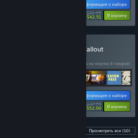
Информация о наборе
$89.08
-19%
-52%
В корзину
$42.51
Купить Набор игр серии Fallout
— НАБОР
(?)
Купите этот набор, чтобы сэкономить 20% на покупке 8 товаров!
Информация о наборе
$147.94
-20%
-65%
В корзину
$52.00
Контент для этой игры
Просмотреть все
(10)