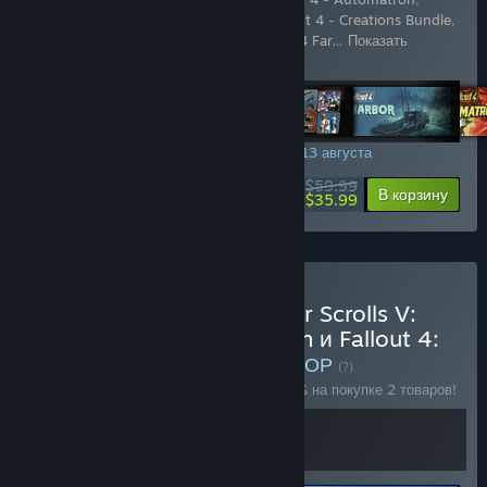
Fallout 4 - Contraptions Workshop
,
Fallout 4 - Creations Bundle
,
Fallout 4 - Wasteland Workshop
,
Fallout 4 Far
…
Показать
больше
АКЦИЯ НА ВЫХОДНЫХ! Заканчивается 13 августа
$59.99
-40%
Подробнее
В корзину
$35.99
Купить Комплект The Elder Scrolls V:
Skyrim Anniversary Edition и Fallout 4:
Anniversary Edition
— НАБОР
(?)
Купите этот набор, чтобы сэкономить 19% на покупке 2 товаров!