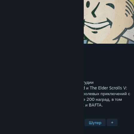
Fallout 4
Разработчик
Bethesda Game Studios
Издатель
Bethesda Softworks
Дата выпуска
9 ноя. 2015 г.
Fallout 4 — это игра от прославленной студии
Bethesda Game Studios (авторов Starfield и The Elder Scrolls V:
Skyrim), ставшая важной вехой в жанре ролевых приключений с
открытым миром и удостоившаяся свыше 200 наград, в том
числе титула «Игра года» по версии DICE и BAFTA.
ПО МЕТКАМ
Открытый мир
Постапокалипсис
Шутер
+