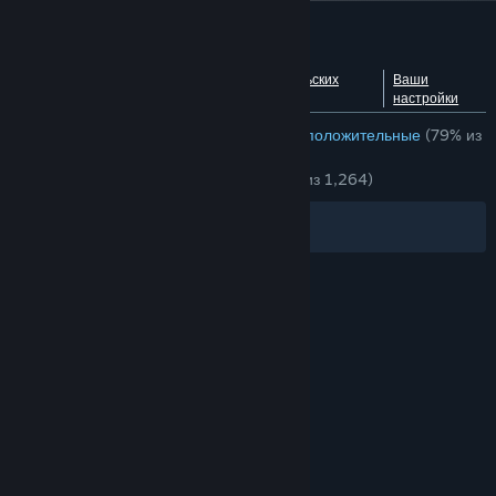
Обзоры пользователей: Fallout 4
Посмотреть разбивку по
О пользовательских
Ваши
языкам
обзорах
настройки
ОБЗОРЫ (РУССКИЙ ЯЗЫК)
В основном положительные
(79% из
21,776)
НЕДАВНО:
Очень положительные
(82% из 1,264)
Фильтры
Ваши языки