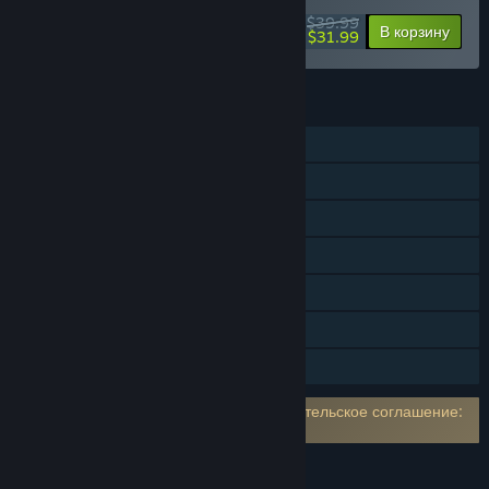
$39.99
-20%
Подробнее
В корзину
$31.99
ФУНКЦИИ
Для одного игрока
Достижения Steam
Steam Cloud
Remote Play на телефоне
Remote Play на планшете
Remote Play на телевизоре
Семейный доступ
Требуется принять стороннее пользовательское соглашение:
Fallout 4 EULA
ЯЗЫКИ