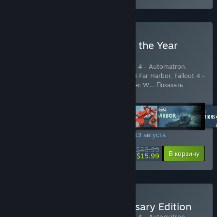
Купить Fallout 4: Game of the Year
Edition
Включенные товары (7):
Fallout 4
,
Fallout 4 - Automatron
,
Fallout 4 - Wasteland Workshop
,
Fallout 4 Far Harbor
,
Fallout 4 -
Contraptions Workshop
,
Fallout 4 Vault-Tec W
…
Показать
больше
АКЦИЯ НА ВЫХОДНЫХ! Заканчивается 13 августа
$39.99
-60%
Подробнее
В корзину
$15.99
Купить Fallout 4 - Anniversary Edition
Включенные товары (9):
Fallout 4
,
Fallout 4 - Automatron
,