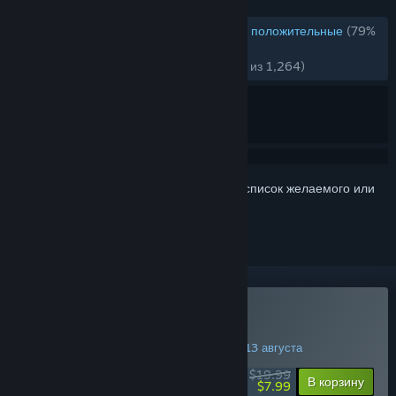
ОБЗОРЫ
ОБЗОРЫ (РУССКИЙ ЯЗЫК)
В основном положительные
(79%
из 21,776)
НЕДАВНО:
Очень положительные
(82% из 1,264)
Войдите
, чтобы добавить этот продукт в список желаемого или
скрыть его
Купить Fallout 4
АКЦИЯ НА ВЫХОДНЫХ! Заканчивается 13 августа
$19.99
-60%
В корзину
$7.99