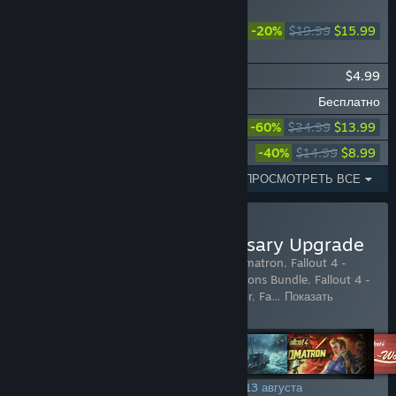
НОВОЕ
-20%
$19.99
$15.99
Fallout 4 - Creations
Bundle
Fallout 4 - Creations
$4.99
Fallout 4 - High Resolution Texture Pack
Бесплатно
Fallout 4 Season Pass
-60%
$34.99
$13.99
Fallout 4 Far Harbor
-40%
$14.99
$8.99
ПОКАЗАНО 1–5 ИЗ 10
ПРОСМОТРЕТЬ ВСЕ
Купить Fallout 4 - Anniversary Upgrade
Включенные товары (8):
Fallout 4 - Automatron
,
Fallout 4 -
Contraptions Workshop
,
Fallout 4 - Creations Bundle
,
Fallout 4 -
Wasteland Workshop
,
Fallout 4 Far Harbor
,
Fa
…
Показать
больше
АКЦИЯ НА ВЫХОДНЫХ! Заканчивается 13 августа