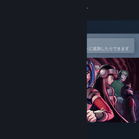
サインイン
ストア
コミュニティ
Steamモバイルアプリで開く
簡単に購入したり、ウィッシュリストに追加したりできます
詳細
サポート
言語を変更
Steamモバイルアプリを入手
デスクトップウェブサイトを表示
CrossCode