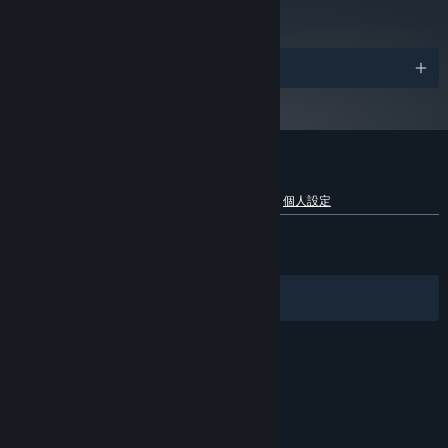
レビューを見る
受賞リスト
『CrossCode』のカスタマーレビュー
言語別内訳を表示
ユーザーレビューについて
個人設定
日本語のレビュー
やや好評
(324件中79%)
最近：
やや好評
(134件中79%)
フィルター
あなたの言語
© Valve Corporation. All rights reserved. 商標はすべ
て米国およびその他の国の各社が所有します。
プライバ
シーポリシー
|
リーガル
|
アクセシビリティ
|
Steam