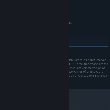
最低:
クロスコードのローカリゼーションを私達と同じように気に入って
Windows XP
OS *:
もらえることを願っております。旅の終わりまでご一緒いただける
2 GHz dual core
プロセッサー:
ことを楽しみにしております。
2 GB RAM
メモリー:
Hardware Accelerated Graphics with
グラフィック:
ではまた！
dedicated memory, 1GB memory recommended
推奨:
Windows 7/8
OS *:
2 GHz dual core
プロセッサー:
4 GB RAM
メモリー:
続きを読む
Hardware Accelerated Graphics with
グラフィック:
dedicated memory, 1GB memory recommended
© DECK13 Interactive GmbH. Developed by Radical Fish Games. All rights reserved.
Deck13 Games is a brand of DECK13 Interactive GmbH. All other trademarks are the
2024年1月1日（PT）以降、SteamクライアントはWindows 10以降のバージ
*
property of their respective owners and used under license. The Chinese version of
ョンのみをサポートします。
CrossCode is published by WhisperGames. The Japanese version of CrossCode is
published by DANGEN Entertainment. The Korean version of CrossCode is published
by Mayflower Entertainment.
metacritic
86