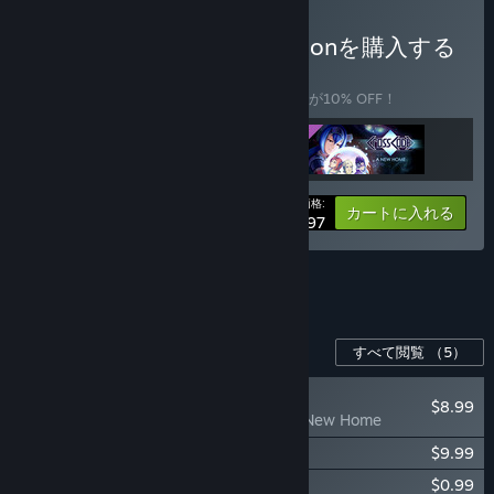
CrossCode Complete Editionを購入する
バンドル
(?)
このバンドルを購入すると、アイテム全3個が10% OFF！
あなたの価格:
-10%
バンドル情報
カートに入れる
$26.97
バンドル全6個を表示。
このゲーム用のコンテンツ
すべて閲覧
（5）
おすすめ
$8.99
CrossCode: A New Home
CrossCode Original Soundtrack
$9.99
CrossCode - Ninja Skin
$0.99