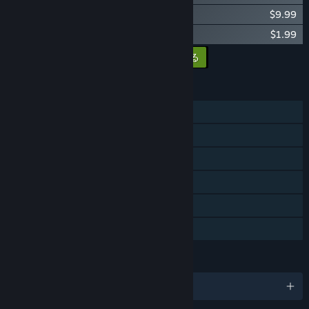
CrossCode Original Soundtrack EX
$9.99
CrossCode Manlea Skin
$1.99
すべてのDLCをカートに入れる
$31.95
機能
シングルプレイヤー
Steam実績
Steamトレーディングカード
Steamクラウド
テレビでRemote Play
ファミリーシェアリング
言語
日本語、他4言語