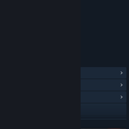
評価
Fantasy Violence
Language
年齢別レーティング：ESRB
リンク＆情報
Steam実績を表示
(86)
ポイントショップアイテムを表示
(12)
コミュニティハブを表示
Webサイトにアクセス
Facebook
続きを読む