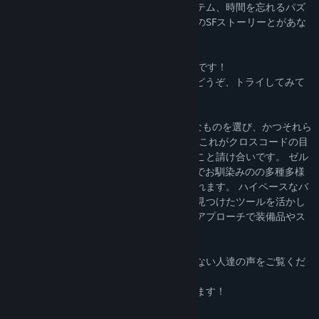
な物理演算、ハイペースなアクションシステム、時間を忘れるパズ
ルシステムとを同時に実現する一方で、そのSFストーリーとがあな
たを惹きつけます！
どのようにプレイするのか… それがすべてです！
無料のSteamデモ（英語のみ）があるのでどうぞ、トライしてみて
ください！
2つの人気ゲームジャンルの中からベストなものを選び、かつそれら
のバランスをとって面白いゲームを作る。 これがクロスコードの目
指すところですが、十分にお楽しみ頂けること請け合いです。 ゼル
ダ風のダンジョンパズルを手に入れ、RPGでお馴染みのの多種多様
なお気に入りの装備品が報酬として与えられます。 ハイペースなバ
トルでは、敵の弱点をつくため旅の途中で見つけたツールを活かし
つつ、敵との戦いにおいて一歩踏み込んだアプローチで装備品やス
キルを選ぶことができます。
レビューを見て、このゲームを愛してやまない人達の声をご覧くだ
さい！
皆様にも気に入ってもらえると自信があります！