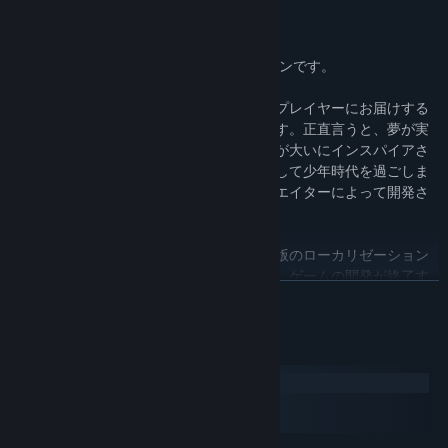
日本のパブリッシャーからのメッセージ：
こんにちは！ DANGEN Entertainmentのダンです。
クロスコードのローカライズ版を、日本のプレイヤーにお届けする
ことに関わることができ、うれしく思います。正直言うと、夢が実
現するような思いです。私はクロスコードが大いにインスパイアさ
れたスーパーファミコンのゲームをプレイして少年時代を過ごしま
したが、そのすべてのゲームが日本のクリエイターによって開発さ
れていました。
さらに、アーリーアクセスのゲームで日本版のローカリゼーション
をお手伝いしたことは初めてです。それは、ゲームの開発が終了す
続きを読む
るのと同時に、ローカリゼーションをもアップデートし完了するも
のです。CrossCodeはこれからも、日々新しいコンテンツが追加さ
れる予定ですが、その都度日本語訳に不備があるかもしれません。
システム要件
しかし私達の最終的な目標は、質の高いローカライゼーションで
CrossCodeを日本の皆さまにお届けすることです。チームの一員で
Windows
あることや、私が取り組んできた他のプロジェクトとは非常に異な
macOS
り、エキサイティングなアドベンチャーです。
SteamOS + Linux