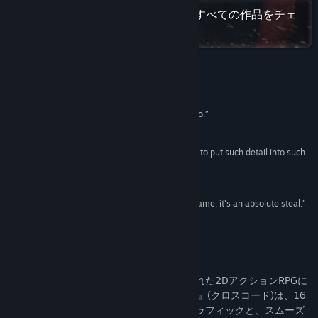
Twitch
Steamで「DECK13 Interactive」のすべての作品をチェ
ック
X
YouTube
レビュー
アップデート履歴を表示
“A truly great game you could devote 117 hours to.”
Rock Paper Shotgun
関連ニュースをチェック
“A masterpiece...it's amazing that they were able to put such detail into such
掲示板を表示
a vast game.”
9.5 –
IGN Japan
コミュニティグループを検索
“For the price the developers are asking for this game, it’s an absolute steal.”
9.5 –
Way Too Many Games
タイトル:
CrossCode
ジャンル:
アクション
,
アドベンチャー
,
インディー
,
RPG
このゲームについて
リリース日:
2018年9月20日
このレトロゲームに大きくインスパイアされた2DアクションRPGに
驚かされるかもしれません。 『CrossCode』(クロスコード)は、16
ビットのスーパーファミコンスタイルのグラフィックと、スムーズ