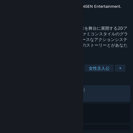
開発元
Radical Fish Games
パブリッシャー
Deck13
,
WhisperGames
,
DANGEN Entertainment
,
Mayflower Entertainment
リリース日
2018年9月20日
『CrossCode』(クロスコード)は、遠い未来を舞台に展開する2Dア
クションRPGです。16ビットのスーパーファミコンスタイルのグラ
フィックに、スムースな物理演算、ハイペースなアクションシステ
ム、時間を忘れるパズルシステム、またSFのストーリーとがあなた
を惹きつけます！
タグ
アクションRPG
ドット絵
RPG
女性主人公
+
レビュー
日本語のレビュー
やや好評
(324件中79%)
最近：
やや好評
(134件中79%)