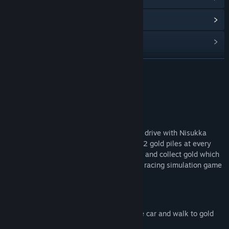
업데이트 기록 보기
관련 뉴스 보기
토론장 보기
더 보기
커뮤니티 그룹 찾기
게임 정보
제목:
Nisukka Racing Simulation
Story:
장르:
액션
,
어드벤처
,
인디
,
레이싱
출시일:
2025년 3월 23일
Player control johnny whose mission is to drive with Nisukka
sport car at 4 different locations and find 2 gold piles at every
map. Those are hidden. So drive and walk and collect gold which
gives Steam achievements in this 4 maps racing simulation game
Features:
- 4 different maps.
- Every map has 2 hidden gold piles. drive car and walk to gold
pile to get steam achievements