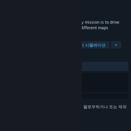
개발자
Cow Games
배급사
Cow Games
출시일
2025년 3월 23일
Racing simulation game where player only mission is to drive
Nisukka racing car and find gold piles at different maps
태그
레이싱
어드벤처
액션
자동차 시뮬레이션
+
평가
사용자 평가 없음
로그인
하셔서 게임을 찜 목록에 추가하거나, 팔로우하거나 또는 제외
로 지정하세요.