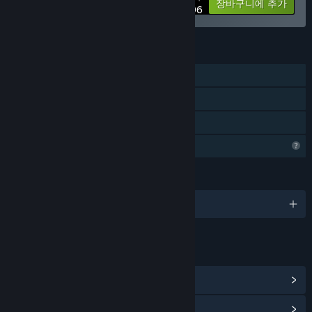
-33%
꾸러미 정보
장바구니에 추가
$25.96
기능
싱글 플레이어
Steam 도전 과제
가족 공유
프로필 기능 제한
언어
1개 지원 언어
링크 및 정보
Steam 도전 과제 보기
(8)
커뮤니티 허브 보기