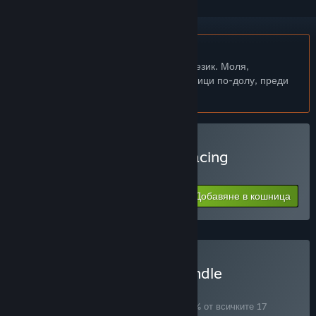
Български език не се поддържа
Този продукт не поддържа родния Ви език. Моля,
прегледайте списъка с поддържани езици по-долу, преди
да го купите
Закупуване на Nisukka Racing
Simulation
Добавяне в кошница
$1.99
Закупуване на vs new bundle
КОМПЛЕКТ
(?)
Купете този комплект, за да спестите 33% от всичките 17