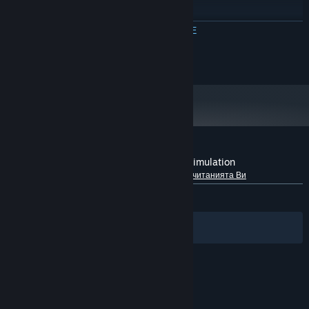
i7
ПРОЦЕСОР:
6 GB памет
ПАМЕТ:
ПРОЧЕТЕТЕ ОЩЕ
nvidia 2000 series
ВИДЕОКАРТА:
версия 9.0
DIRECTX:
Copyright Valkeala software
Direct x9
ЗВУКОВА КАРТА:
Рецензии от клиенти за Nisukka Racing Simulation
Относно потребителските рецензии
Предпочитанията Ви
Няма потребителски рецензии
Филтри
Езиците Ви
© Valve Corporation. Всички права запазени. Всички
търговски марки принадлежат на съответните им
собственици в САЩ и други страни.
Декларация за