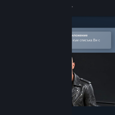
Вписване
Магазин
Общност
Отваряне в мобилното Steam приложение
За лесно закупуване или добавяне към списъка Ви с
желания
Относно
Поддръжка
Смяна на езика
Сдобийте се с мобилното Steam приложение
Преглед на сайта за настолни компютри
Nisukka Racing Simulation