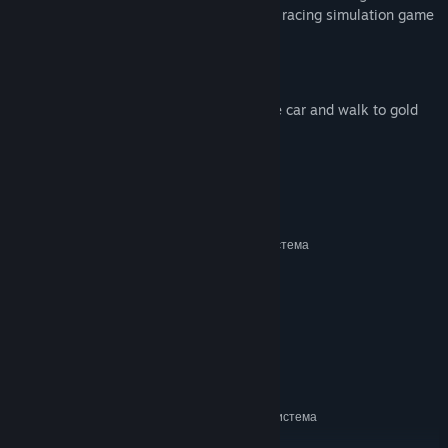
gives Steam achievements in this 4 maps racing simulation game
Features:
- 4 different maps.
- Every map has 2 hidden gold piles. drive car and walk to gold
pile to get steam achievements
Системни изисквания
МИНИМАЛНИ:
Изисква 64-битов процесор и операционна система
windows 10
ОС:
i5
ПРОЦЕСОР:
2 GB памет
ПАМЕТ:
nividia 2000
ВИДЕОКАРТА:
версия 9.0
DIRECTX:
Direct x9
ЗВУКОВА КАРТА:
ПРЕПОРЪЧИТЕЛНИ:
Изисква 64-битов процесор и операционна система
windows 11
ОС: