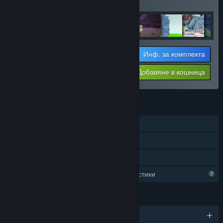
артикула!
Инф. за комплекта
Цената Ви:
-33%
Добавяне в кошница
$25.96
ХАРАКТЕРИСТИКИ
Самостоятелна игра
Steam постижения
Семейно споделяне
Ограничени профилни характеристики
ЕЗИЦИ
Поддържани езици: 1