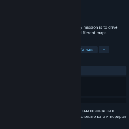
Разработчик
Cow Games
Издател
Cow Games
Издадена на
23 март 2025
Racing simulation game where player only mission is to drive
Nisukka racing car and find gold piles at different maps
ТАГОВЕ
Състезателни
Приключенски
Екшъни
+
РЕЦЕНЗИИ
Няма потребителски рецензии
Впишете се
, за да добавите този артикул към списъка си с
желания, да го последвате или да го отбележите като игнориран