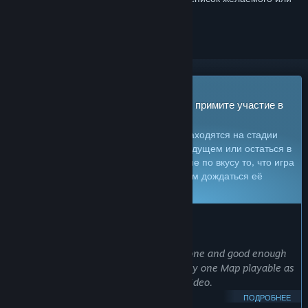
скрыть его
Игра в раннем доступе
Приобретите игру и начните играть — примите участие в
ее развитии
Примечание:
игры в раннем доступе находятся на стадии
разработки. Они могут измениться в будущем или остаться в
текущем состоянии, так что, если вам не по вкусу то, что игра
может предложить сейчас, рекомендуем дождаться её
дальнейшего развития.
Узнать больше
СООБЩЕНИЕ ОТ РАЗРАБОТЧИКОВ
Почему ранний доступ?
«The core of the Simulator is mostly done and good enough
for training purposes. There is currently one Map playable as
shown in the screenshots and trailer video.
ПОДРОБНЕЕ