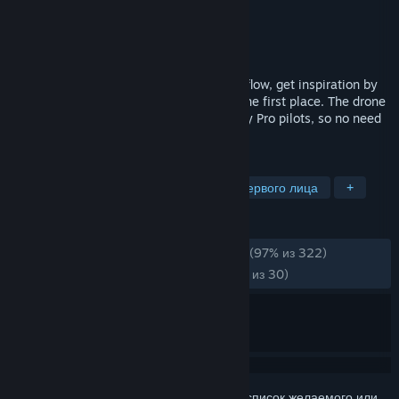
Разработчик
Nils Vollenbruch (@nils vo)
Издатель
Nils Vollenbruch (@nils vo)
Дата выпуска
7 мар. 2025 г.
Learn new tricks, improve your freestyle flow, get inspiration by
spectating other pilots, or learn to fly in the first place. The drone
setup and physics are already dialed in by Pro pilots, so no need
to mess with complicated settings.
ПО МЕТКАМ
Симулятор
Гонки
3D
От первого лица
+
ОБЗОРЫ
ЗА ВСЁ ВРЕМЯ:
Очень положительные
(97% из 322)
НЕДАВНО:
Очень положительные
(96% из 30)
Войдите
, чтобы добавить этот продукт в список желаемого или