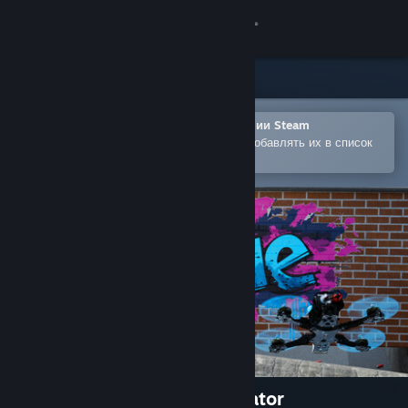
Войти
Магазин
Сообщество
Открыть в мобильном приложении Steam
Позволяет легко покупать игры и добавлять их в список
желаемого
Информация
Поддержка
Изменить язык
Скачать мобильное приложение Steam
Полная версия
The Zone - FPV Drone Simulator