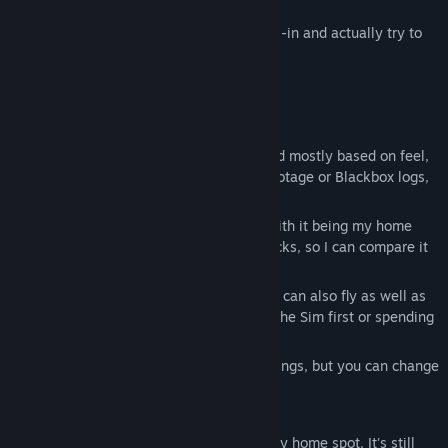
other simulators.
At the start of this year I decided to go all-in and actually try to
make it happen.
Current state of the game
1. Physics
I've replicated my own itsFPV ERA 5" quad mostly based on feel,
and every time I compare it to real-life footage or Blackbox logs,
it's within a few percentage points.
The map choice is also very intentional with it being my home
spot where I've flown more than 1000 packs, so I can compare it
1:1 to real-life.
All my Pro-pilot friends who tried it so far can also fly as well as
in real-life without having to get used to the Sim first or spending
hours dialing in the settings.
The default settings are my personal settings, but you can change
the Weight and Power to your liking.
2. Maps
There is currently one map, a replica of my home spot. It's still