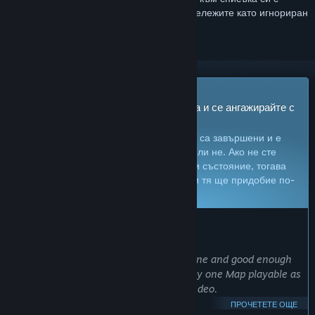
желания, да го последвате или да го отбележите като игнориран
Игра в „Ранен достъп“
Получете незабавен достъп до играта и се ангажирайте с
нейното развитие.
Забележка:
Игрите в „Ранен достъп“ не са завършени и е
възможно по-нататък да се променят или не. Ако не сте
въодушевени да я играете в текущото ѝ състояние, тогава
ще е по-добре да изчакате. Вижте дали тя ще придобие по-
завършен вид.
Научете още
.
КАКВО ИМАТ ДА КАЖАТ РАЗРАБОТЧИЦИТЕ:
Защо „Ранен достъп“?
„The core of the Simulator is mostly done and good enough
for training purposes. There is currently one Map playable as
shown in the screenshots and trailer video.
ПРОЧЕТЕТЕ ОЩЕ