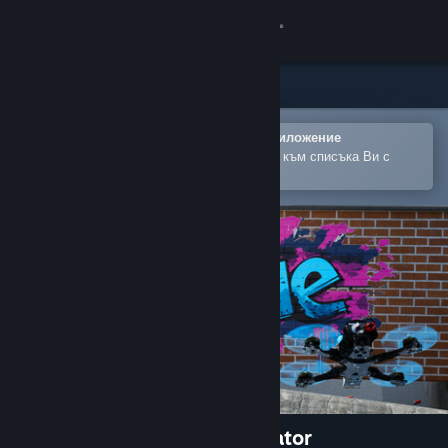
Вписване
Магазин
Общност
Отваряне в мобилното Steam приложение
За лесно закупуване или добавяне към списъка Ви с
желания
Относно
Поддръжка
Смяна на езика
Сдобийте се с мобилното Steam приложение
Преглед на сайта за настолни компютри
The Zone - FPV Drone Simulator