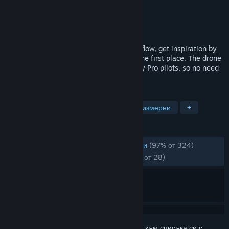
Разработчик
Nils Vollenbruch (@nils vo)
Издател
Nils Vollenbruch (@nils vo)
Издадена на
7 март 2025
Learn new tricks, improve your freestyle flow, get inspiration by
spectating other pilots, or learn to fly in the first place. The drone
setup and physics are already dialed in by Pro pilots, so no need
to mess with complicated settings.
ТАГОВЕ
Симулации
Състезателни
Триизмерни
+
РЕЦЕНЗИИ
ЗА ЦЕЛИЯ ПЕРИОД:
Много положителни
(97% от 324)
СКОРОШНО:
Много положителни
(96% от 28)
Впишете се
, за да добавите този артикул към списъка си с