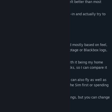
and quickly had something that already felt better than most
other simulators.
At the start of this year I decided to go all-in and actually try to
make it happen.
Current state of the game
1. Physics
I've replicated my own itsFPV ERA 5" quad mostly based on feel,
and every time I compare it to real-life footage or Blackbox logs,
it's within a few percentage points.
The map choice is also very intentional with it being my home
spot where I've flown more than 1000 packs, so I can compare it
1:1 to real-life.
All my Pro-pilot friends who tried it so far can also fly as well as
in real-life without having to get used to the Sim first or spending
hours dialing in the settings.
The default settings are my personal settings, but you can change
the Weight and Power to your liking.
2. Maps