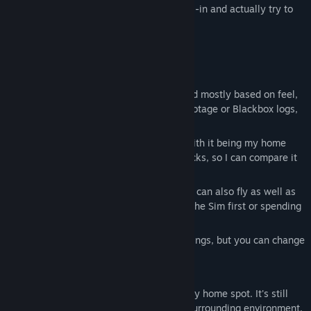
At the start of this year I decided to go all-in and actually try to
make it happen.
Current state of the game
1. Physics
I've replicated my own itsFPV ERA 5" quad mostly based on feel,
and every time I compare it to real-life footage or Blackbox logs,
it's within a few percentage points.
The map choice is also very intentional with it being my home
spot where I've flown more than 1000 packs, so I can compare it
1:1 to real-life.
All my Pro-pilot friends who tried it so far can also fly as well as
in real-life without having to get used to the Sim first or spending
hours dialing in the settings.
The default settings are my personal settings, but you can change
the Weight and Power to your liking.
2. Maps
There is currently one map, a replica of my home spot. It's still
missing some finer details and a proper surrounding environment,