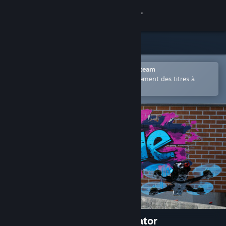
Se connecter
Magasin
Communauté
Ouvrir dans l'application mobile Steam
Permet d'acheter ou d'ajouter facilement des titres à
votre liste de souhaits.
À propos
Support
Changer la langue
Télécharger l'application mobile Steam
Voir version ordi. du site
The Zone - FPV Drone Simulator