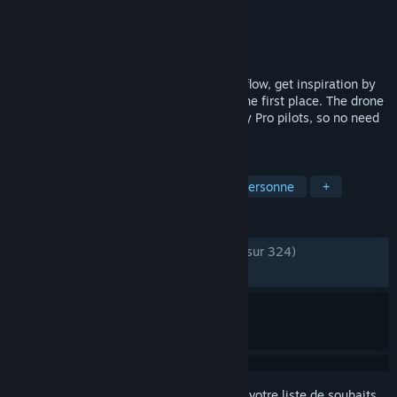
Développement
Nils Vollenbruch (@nils vo)
Édition
Nils Vollenbruch (@nils vo)
Sorti le
7 mars 2025
Learn new tricks, improve your freestyle flow, get inspiration by
spectating other pilots, or learn to fly in the first place. The drone
setup and physics are already dialed in by Pro pilots, so no need
to mess with complicated settings.
TAGS
Simulation
Course
3D
1ʳᵉ personne
+
ÉVALUATIONS
DEPUIS LE DÉBUT :
très positives
(97 % sur 324)
RÉCENTES :
très positives
(96 % sur 28)
Connectez-vous
pour ajouter cet article à votre liste de souhaits,