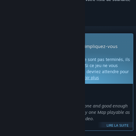
le suivre ou l'ignorer
Jeu en accès anticipé
Commencez à jouer dès à présent et impliquez-vous
pendant son développement.
Remarque :
les jeux en accès anticipé ne sont pas terminés, ils
peuvent changer de façon significative. Si ce jeu ne vous
intéresse pas dans son état actuel, vous devriez attendre pour
voir s'il se développe davantage.
En savoir plus
CE QUE L'ÉQUIPE DE DÉVELOPPEMENT A À DIRE :
Pourquoi choisir l'accès anticipé ?
« The core of the Simulator is mostly done and good enough
for training purposes. There is currently one Map playable as
shown in the screenshots and trailer video.
LIRE LA SUITE
I have now started adding content like Maps, different