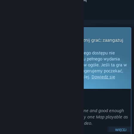
Gra z wczesnym dostępem
Uzyskaj natychmiastowy dostęp i zacznij grać; zaangażuj
się w powstawanie gry.
Uwaga:
gry oferowane w formie wczesnego dostępu nie
zostały jeszcze ukończone i do momentu pełnego wydania
mogą ulec zmianom lub nie zmienić się w ogóle. Jeśli ta gra w
jej obecnym stanie nie interesuje cię, sugerujemy poczekać,
by zobaczyć, czy prace nad nią pójdą dalej.
Dowiedz się
więcej.
OD TWÓRCÓW:
Dlaczego wczesny dostęp?
„The core of the Simulator is mostly done and good enough
for training purposes. There is currently one Map playable as
shown in the screenshots and trailer video.
WIĘCEJ