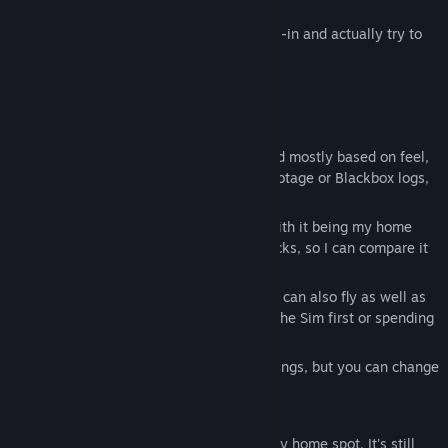
other simulators.
At the start of this year I decided to go all-in and actually try to
make it happen.
Current state of the game
1. Physics
I've replicated my own itsFPV ERA 5" quad mostly based on feel,
and every time I compare it to real-life footage or Blackbox logs,
it's within a few percentage points.
The map choice is also very intentional with it being my home
spot where I've flown more than 1000 packs, so I can compare it
1:1 to real-life.
All my Pro-pilot friends who tried it so far can also fly as well as
in real-life without having to get used to the Sim first or spending
hours dialing in the settings.
The default settings are my personal settings, but you can change
the Weight and Power to your liking.
2. Maps
There is currently one map, a replica of my home spot. It's still