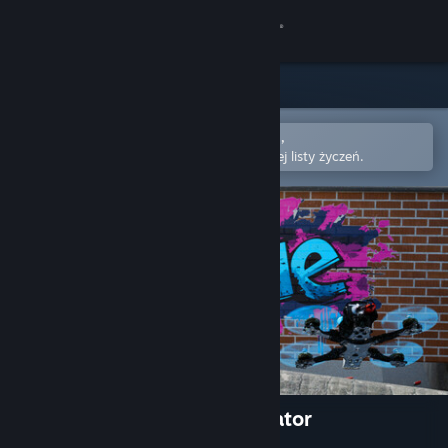
Zaloguj się
Sklep
Społeczność
Otwórz w aplikacji mobilnej Steam,
aby łatwo kupić lub dodać do swojej listy życzeń.
Informacje
Wsparcie
Zmień język
Pobierz aplikację mobilną Steam
Wersja przeglądarkowa
The Zone - FPV Drone Simulator