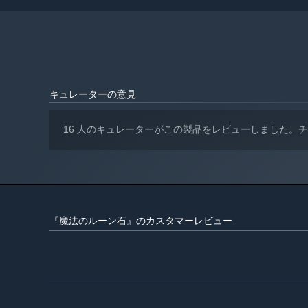
キュレーターの意見
16 人のキュレーターがこの製品をレビューしました。
『魔法のルーン石』のカスタマーレビュー
各キャラクターは最大9個の装備を所持できます。レアリ
れ、特殊効果を持つものもあります。また、装備品には属
てさまざまな種類の装備品を選び、自由に組み合わせるこ
ジャンボは、プレイヤーの出力や生存を強化するためにゲ
宝物の効果を利用して、さまざまなルーチンやジャンルを