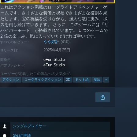
これはアクション満載のローグライトアドベンチャーゲ
ームです。さまざまな装備と祝福でさまざまな役割を果
たします。宝の祝福を受けながら、強大な敵に挑み、ボ
スを倒し続けていきます。 さらに、このゲームには「サ
バイバーモード」が搭載されています。 1 つのゲームで
2 倍の楽しみ。気に入っていただければ幸いです。
やや好評
(410)
すべてのレビュー：
2025年4月25日
リリース日:
eFun Studio
開発元:
eFun Studio
パブリッシャー:
ユーザーが定義したこの製品への人気タグ:
アクション
ローグライクアクション
2D
ドット絵
魔法
+
シングルプレイヤー
Steam実績