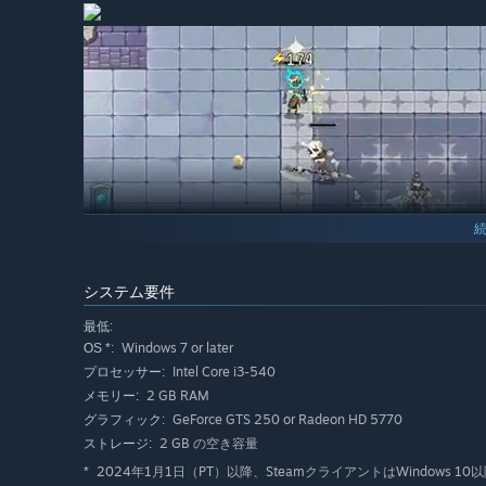
システム要件
最低:
Windows 7 or later
OS *:
Intel Core i3-540
プロセッサー:
各キャラクターには4つの汎用スキルスロットがあります
2 GB RAM
メモリー:
を選択することで装備できる。各汎用スキルは加護によっ
GeForce GTS 250 or Radeon HD 5770
グラフィック:
その威力と性能を大幅に向上させることができ、一部のス
2 GB の空き容量
ストレージ:
2024年1月1日（PT）以降、SteamクライアントはWindows
*