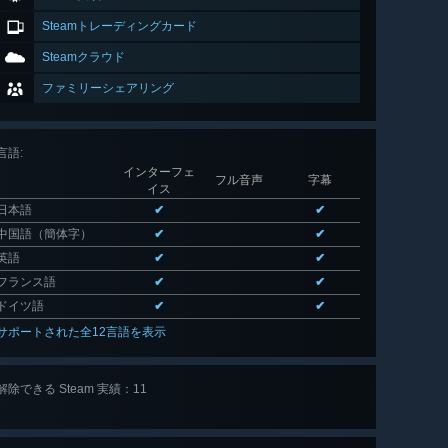
Steamトレーディングカード
Steamクラウド
ファミリーシェアリング
言語
:
インターフェ
フル音声
字幕
イス
日本語
✔
✔
中国語（簡体字）
✔
✔
英語
✔
✔
フランス語
✔
✔
ドイツ語
✔
✔
サポートされた全12言語を表示
解除できる Steam 実績：11
全 11 個
表示