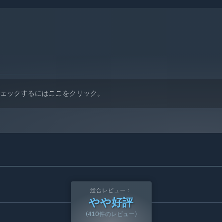
チェックするには
ここ
をクリック。
ティは4段階あり、レアリティが高いほど高い属性ボーナスが得ら
性ボーナスのほかに加護もあり、プレイヤーは自分の必要に応じ
とができる。
総合レビュー：
やや好評
ーム内で使用される宝物です。プレイヤーは、装備や加護を持つ
試すことができる
(410件のレビュー)