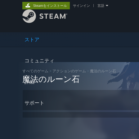
Steamをインストール
サインイン
|
言語
ストア
コミュニティ
すべてのゲーム
>
アクションのゲーム
>
魔法のルーン石
魔法のルーン石
詳細
サポート