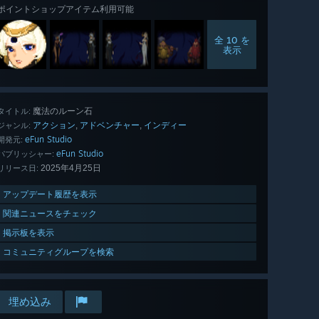
ポイントショップアイテム利用可能
全 10 を
表示
魔法のルーン石
タイトル:
アクション
アドベンチャー
インディー
,
,
ジャンル:
eFun Studio
開発元:
eFun Studio
パブリッシャー:
2025年4月25日
リリース日:
アップデート履歴を表示
関連ニュースをチェック
掲示板を表示
コミュニティグループを検索
埋め込み