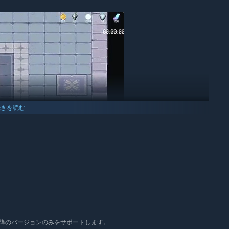
続きを読む
。汎用スキルは、ゲームプレイ中にスキルストーンで異なるスキル
てアップグレードできる。スキルをアップグレードすることで、
キルではそのメカニズムを変更することもできる。
 10以降のバージョンのみをサポートします。