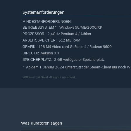
fortschrittlichen Enigma-Engine mit echtem Sicht- un
Systemanforderungen
Wenn Du Dich traust, wage den Schritt in die spanne
Einstufungssystem auf speziellen, dedizierten Servern
MINDESTANFORDERUNGEN:
Erstelle mit dem vielseitigen Karten- und Mod-Editor 
Windows 98/ME/2000/XP
BETRIEBSSYSTEM *:
Erstellen Sie mit den vielseitigen Karten und Mod-Edito
2,4GHz Pentium 4 / Athlon
PROZESSOR:
512 MB RAM
ARBEITSSPEICHER:
Erhalte Zugang zu Hunderten von authentischen Waff
128 Мб Video card GeForce 4 / Radeon 9600
GRAFIK:
monströsen Maschinen wie Tiger II und T-35, von jap
Version 9.0
DIRECTX:
Eisenbahnartillerie. Nutze Spezialeinheiten, Pioniere
2 GB verfügbarer Speicherplatz
SPEICHERPLATZ:
Ab dem 1. Januar 2024 unterstützt der Steam-Client nur noch W
*
2008—2014 Nival. All rights reserved.
Was Kuratoren sagen