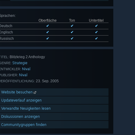
Sprachen
:
Oberfläche
Ton
Untertitel
Deutsch
✔
✔
✔
Englisch
✔
✔
✔
Russisch
✔
✔
✔
Blitzkrieg 2 Anthology
TITEL:
Strategie
GENRE:
Nival
ENTWICKLER:
Nival
PUBLISHER:
23. Sep. 2005
VERÖFFENTLICHUNG:
Website besuchen
Updateverlauf anzeigen
Verwandte Neuigkeiten lesen
Diskussionen anzeigen
Communitygruppen finden