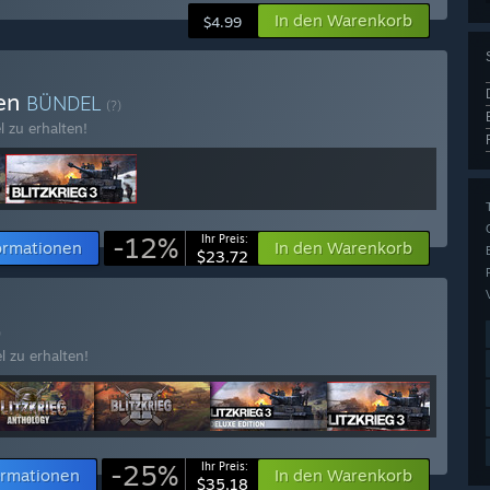
In den Warenkorb
$4.99
fen
BÜNDEL
(?)
l zu erhalten!
-12%
Ihr Preis:
ormationen
In den Warenkorb
$23.72
)
l zu erhalten!
-25%
Ihr Preis:
ormationen
In den Warenkorb
$35.18