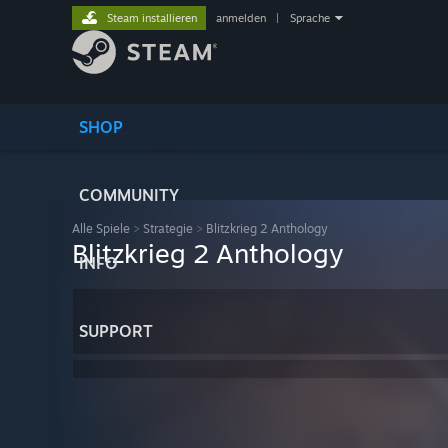
Steam installieren
anmelden
|
Sprache
SHOP
COMMUNITY
Alle Spiele
>
Strategie
>
Blitzkrieg 2 Anthology
Blitzkrieg 2 Anthology
INFO
SUPPORT