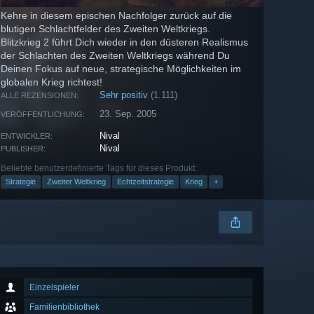
Kehre in diesem epischen Nachfolger zurück auf die
blutigen Schlachtfelder des Zweiten Weltkriegs.
Blitzkrieg 2 führt Dich wieder in den düsteren Realismus
der Schlachten des Zweiten Weltkriegs während Du
Deinen Fokus auf neue, strategische Möglichkeiten im
globalen Krieg richtest!
Sehr positiv
(1.111)
ALLE REZENSIONEN:
23. Sep. 2005
VERÖFFENTLICHUNG:
Nival
ENTWICKLER:
Nival
PUBLISHER:
Beliebte benutzerdefinierte Tags für dieses Produkt:
Strategie
Zweiter Weltkrieg
Echtzeitstrategie
Krieg
+
Einzelspieler
Familienbibliothek