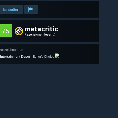
Einbetten
metacritic
75
Rezensionen lesen
Auszeichnungen
Entertainment Depot
- Editor's Choice