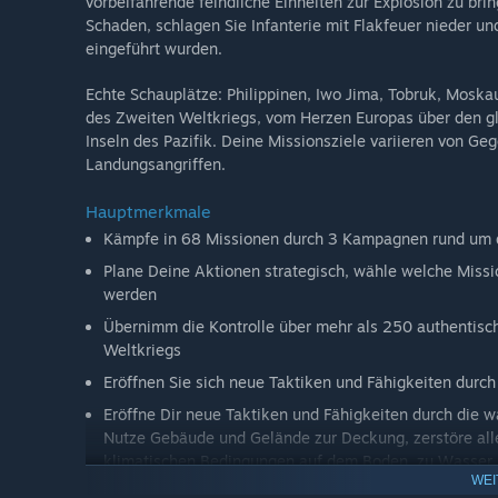
vorbeifahrende feindliche Einheiten zur Explosion zu br
Schaden, schlagen Sie Infanterie mit Flakfeuer nieder un
eingeführt wurden.
Echte Schauplätze: Philippinen, Iwo Jima, Tobruk, Moska
des Zweiten Weltkriegs, vom Herzen Europas über den gl
Inseln des Pazifik. Deine Missionsziele variieren von Ge
Landungsangriffen.
Hauptmerkmale
Kämpfe in 68 Missionen durch 3 Kampagnen rund um de
Plane Deine Aktionen strategisch, wähle welche Mis
werden
Übernimm die Kontrolle über mehr als 250 authentisch
Weltkriegs
Eröffnen Sie sich neue Taktiken und Fähigkeiten durc
Eröffne Dir neue Taktiken und Fähigkeiten durch die 
Nutze Gebäude und Gelände zur Deckung, zerstöre all
klimatischen Bedingungen auf dem Boden, zu Wasser u
WEI
Erlebe intensive Schlachten des 2. Weltkriegs in ate