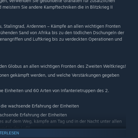
ingen, verwenden Sie gebündelte Granaten für zusätzlichen
d meistern Sie andere Kampftechniken die in Blitzkrieg II
u, Stalingrad, Ardennen – Kämpfe an allen wichtigen Fronten
ühenden Sand von Afrika bis zu den tödlichen Dschungeln der
genangriffen und Luftkrieg bis zu verdeckten Operationen und
n Globus an allen wichtigen Fronten des Zweiten Weltkriegs!
sionen gekämpft werden, und welche Verstärkungen gegeben
e Einheiten und 60 Arten von Infanterietruppen des 2.
h die wachsende Erfahrung der Einheiten
wachsende Erfahrung der Einheiten
es auf dem Weg, kämpfe am Tag und in der Nacht unter allen
nd in der Luft!
TERLESEN
mberaubender, komplett interaktiver 3D-Umgebung, dank der