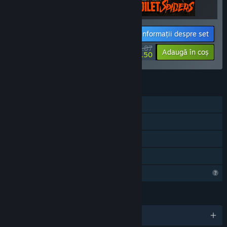
Informații despre set
$36.87
-10%
-58%
Adaugă în coș
$15.50
CARACTERISTICI
Un jucător
Realizări Steam
Steam Cloud
Partajare cu familia
Caracteristici de profil limitate
LIMBI
Limbi disponibile: 4