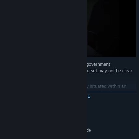
You are a "Volunteer" sent by faceless government
functionaries on a mission that at the outset may not be clear
even to you.
Explore a mysterious abandoned facility situated within an
Exclusion Zone
where no one, wisely, has set foot for years.
CITEȘTE MAI MULTE
Uncover the history of the place and your role as a reluctant
interloper.
Cerințe de sistem
To accomplish your mission, you must open toilet after
wretched toilet, some containing nothing, some containing the
MINIM:
key you're looking for, and some containing a giant, hostile
Necesită un procesor și sistem de operare pe 64 de
spider that will kill you immediately.
biți