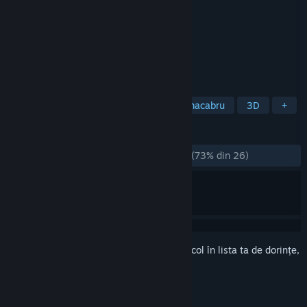
Dezvoltator
Fullbright
Editor
Fullbright
Lansare
27 nov. 2024
Eight Legs… Four Eyes… Limitless Terror!
ETICHETE
First-person
Atmosferă
Umor macabru
3D
+
RECENZII
DINTOTDEAUNA:
În mare parte pozitive
(73% din 26)
Conectează-te
pentru a adăuga acest articol în lista ta de dorințe,
a-l urmări sau a-l marca drept ignorat.