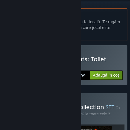
Nu este disponibil în limba: Română
Acest produs nu este disponibil în limba ta locală. Te rugăm
să consulți lista de mai jos cu limbile în care jocul este
disponibil înainte de achiziționare
Cumpără Fullbright Presents: Toilet
Spiders
Adaugă în coș
$5.99
Cumpără The Fullbright Collection
SET
(?)
Cumpără acest set pentru a economisi 10% la toate cele 3
articole!