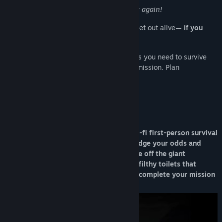
Data lansării în acces timpuriu:
17 oct. 2024
You’ll never look at a toilet the same way again!
Try your luck. Accomplish your mission. Get out alive—
if you
dare.
The spiders that kill you and the resources you need to survive
are reshuffled each time you start a new mission. Plan
accordingly.
Art by Markus Bülow
TOILET SPIDERS is a short, replayable lo-fi first-person survival
horror game where you must learn to judge your odds and
manage your resources to avoid or scare off the giant
radioactive spiders laying in wait inside filthy toilets that
contain the keys and items you need to complete your mission
and escape with your life.