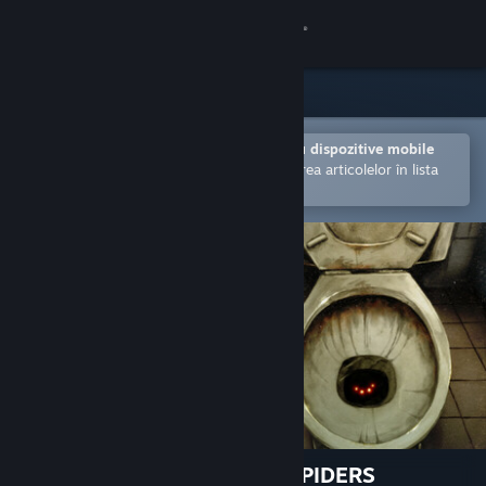
Conectează-te
Magazin
Comunitate
Deschide în aplicația Steam pentru dispozitive mobile
Facilitează achiziționarea și adăugarea articolelor în lista
de dorințe.
Despre
Asistență
Schimbă limba
Obține aplicația Steam pentru dispozitive mobile
Vezi site în versiunea pentru desktop
Fullbright Presents TOILET SPIDERS