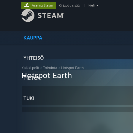
Asenna Steam
Kirjaudu sisään
|
kieli
KAUPPA
YHTEISÖ
Kaikki pelit
>
Toiminta
>
Hotspot Earth
Hotspot Earth
TIETOA
TUKI