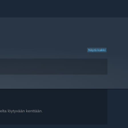
Näytä kaikki
elta löytyvään kenttään.