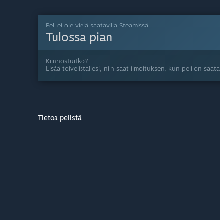
Peli ei ole vielä saatavilla Steamissä
Tulossa pian
Kiinnostuitko?
Lisää toivelistallesi, niin saat ilmoituksen, kun peli on saatav
Tietoa pelistä