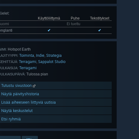
Kielet
:
Käyttöliittymä
Puhe
Tekstitykset
suomi
Ei tuettu
englanti
✔
✔
Hotspot Earth
NIMI:
Toiminta
Indie
Strategia
,
,
LAJITYYPPI:
Terragami
Sappalot Studio
,
KEHITTÄJÄ:
Terragami
JULKAISIJA:
Tulossa pian
JULKAISUPÄIVÄ:
Tutustu sivustoon
Näytä päivityshistoria
Lisää aiheeseen liittyviä uutisia
Näytä keskustelut
Etsi ryhmiä