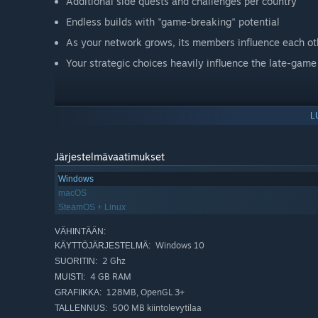
Additional side quests and challenges per country
Endless builds with "game-breaking" potential
As your network grows, its members influence each othe
Your strategic choices heavily influence the late-game 
L
Järjestelmävaatimukset
Windows
macOS
SteamOS + Linux
VÄHINTÄÄN:
Windows 10
KÄYTTÖJÄRJESTELMÄ:
2 Ghz
SUORITIN:
4 GB RAM
MUISTI:
128MB, OpenGL 3+
GRAFIIKKA:
500 MB kiintolevytilaa
TALLENNUS: