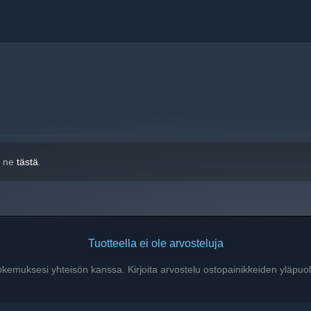
ate it in an accessible way. The game is developed in
ed Systems Analysis and BOKU University in the CHOICE and
lly supported by aws First Incubator.
o ne
tästä
.
Tuotteella ei ole arvosteluja
kokemuksesi yhteisön kanssa. Kirjoita arvostelu ostopainikkeiden yläpuol