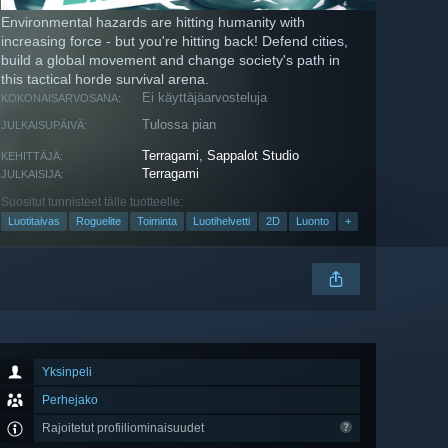
Environmental hazards are hitting humanity with
increasing force - but you're hitting back! Defend cities,
build a global movement and change society's path in
this tactical horde survival arena.
Ei käyttäjäarvosteluja
KOKONAISARVOSANA:
Tulossa pian
JULKAISUPÄIVÄ:
Terragami
,
Sappalot Studio
KEHITTÄJÄ:
Terragami
JULKAISIJA:
Suositut tunnisteet tälle tuotteelle:
Luotitaivas
Roguelite
Toiminta
Luotihelvetti
2D
Luonto
+
Yksinpeli
Perhejako
Rajoitetut profiiliominaisuudet