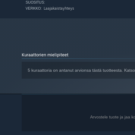
SUOSITUS:
Laajakaistayhteys
VERKKO:
Developed with science
Hotspot Earth builds on real research aiming to communic
collaboration with the International Institute for Appli
FUTURES research projects. The development was financia
Kuraattorien mielipiteet
5 kuraattoria on antanut arvionsa tästä tuotteesta. Kats
Arvostele tuote ja jaa 