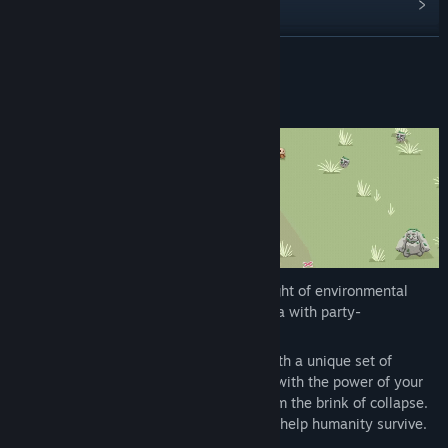
Đọc tin liên quan
Xem thảo luận
ĐỌC THÊM
Tìm nhóm cộng đồng
Về trò chơi này
Tựa sản phẩm:
Hotspot Earth
Thể loại:
Hành động
,
Indie
,
Chiến thuật
Ngày phát hành:
Sắp ra mắt
Hotspot Earth pits you against an onslaught of environmental
hazards in a strategic horde survival arena with party-
management and simulation elements.
Every country you visit challenges you with a unique set of
monsters. Dodge the hazards, fight back with the power of your
allies, and rescue important locations from the brink of collapse.
Build your movement, shape society, and help humanity survive.