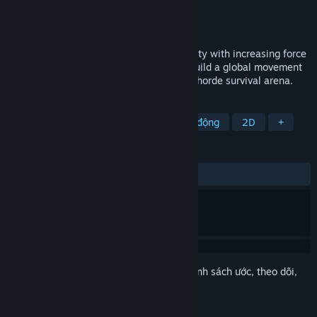
Nhà phát triển
Terragami
,
Sappalot Studio
Nhà phát hành
Terragami
Phát hành
Sắp ra mắt
Environmental hazards are hitting humanity with increasing force
- but you're hitting back! Defend cities, build a global movement
and change society's path in this tactical horde survival arena.
THEO NHÃN
Bullet Heaven
Roguelite
Hành động
2D
+
ĐÁNH GIÁ
Không có đánh giá người dùng
Đăng nhập
để thêm sản phẩm này vào danh sách ước, theo dõi,
hoặc đánh dấu nó thành "đã phớt lờ"