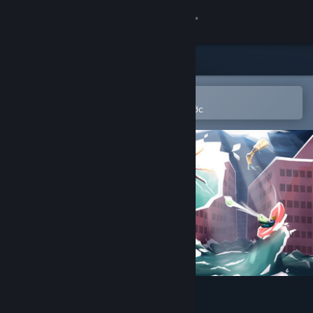
Đăng nhập
Cửa hàng
Cộng đồng
Mở bằng ứng dụng Steam di động
Để dễ dàng thêm vào danh sách ước
Thông tin
Hỗ trợ
Thay đổi ngôn ngữ
Cài ứng dụng Steam di động
Xem web cho desktop
Hotspot Earth