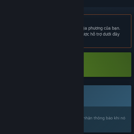
Không hỗ trợ ngôn ngữ Tiếng Việt
Sản phẩm này không hỗ trợ ngôn ngữ địa phương của bạn.
Vui lòng xem lại danh sách ngôn ngữ được hỗ trợ dưới đây
trước khi mua.
Tải xuống Hotspot Earth Demo
Trò chơi này chưa có trên Steam
Sắp ra mắt
Bạn quan tâm?
Hãy thêm trò chơi vào danh sách ước và nhận thông báo khi nó
ra mắt trên Steam.