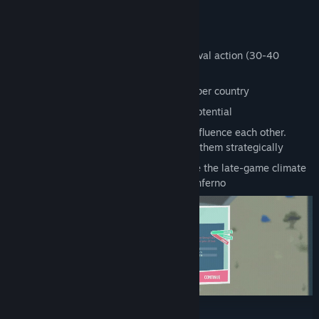
Features
Quick rounds of fast-paced horde survival action (30-40
minutes per full run)
Additional side quests and challenges per country
Endless builds with "game-breaking" potential
As your network grows, its members influence each other.
Increase their effectiveness by placing them strategically
Your strategic choices heavily influence the late-game climate
- from a light breeze to a devastating inferno