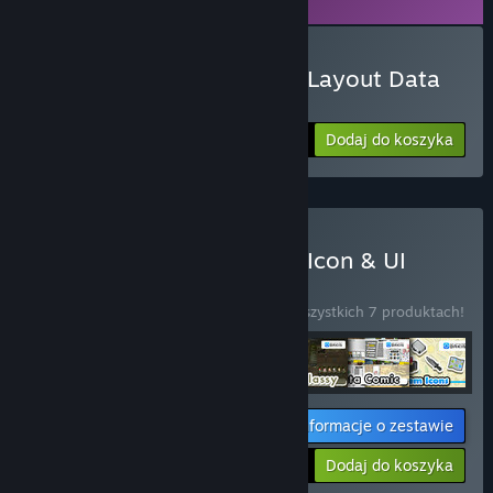
aplikacji
RPG Developer Bakin
na Steam.
Kup RPG Developer Bakin Layout Data
Classy
Dodaj do koszyka
$19.99
Kup RPG Developer Bakin Icon & UI
Pack+
ZESTAW
(?)
Kup ten zestaw, by zaoszczędzić 5% na wszystkich 7 produktach!
Informacje o zestawie
Twoja cena:
-5%
Dodaj do koszyka
$176.63