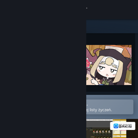
Zaloguj się
Sklep
Społeczność
Informacje
Wsparcie
Zmień język
Otwórz w aplikacji mobilnej Steam,
Pobierz aplikację mobilną Steam
aby łatwo kupić lub dodać do swojej listy życzeń.
Wersja przeglądarkowa