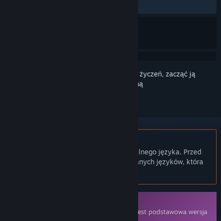
Brak recenzji użytkowników
Zaloguj się
, aby dodać tę pozycję do listy życzeń, zacząć ją
obserwować lub oznaczyć jako ignorowaną
Polski język nie jest obsługiwany
Ten produkt nie obsługuje twojego lokalnego języka. Przed
zakupem zapoznaj się z listą obsługiwanych języków, która
znajduje się poniżej.
Zawartość do pobrania
Aby uruchomić tę zawartość, wymagana jest podstawowa wersja