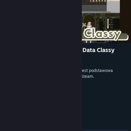
RPG Developer Bakin Layout Data Classy
Producent
SmileBoom Co.Ltd.
Wydano
22 maja 2024
Aby uruchomić tę zawartość, wymagana jest podstawowa
wersja aplikacji
RPG Developer Bakin
na Steam.
TAGI
Produkcja gier
+
RECENZJE