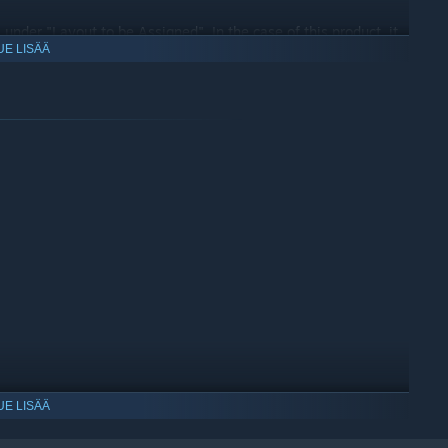
 under "Layout to be Assigned". In the case of this product, it
UE LISÄÄ
layout data, and the layout used in the game will be switched.
UE LISÄÄ