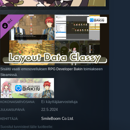
Sisältö vaatii emosovelluksen
RPG Developer Bakin
toimiakseen
Steamissä.
Ei käyttäjäarvosteluja
KOKONAISARVOSANA:
22.5.2024
JULKAISUPÄIVÄ:
SmileBoom Co.Ltd.
KEHITTÄJÄ:
Suositut tunnisteet tälle tuotteelle: