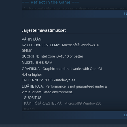
=== Reflect in the Game ===
1) The available layout data is displayed in "Layout Tool"
L
is Classy_(name of each screen).
2) Put a check mark in the checkbox for the name of the 
Järjestelmävaatimukset
VÄHINTÄÄN:
Microsoft® Windows10
KÄYTTÖJÄRJESTELMÄ:
(64bit)
ntel Core i3-4340 or better
SUORITIN:
8 GB RAM
MUISTI:
Graphic board that works with OpenGL
GRAFIIKKA:
4.4 or higher
8 GB kiintolevytilaa
TALLENNUS:
Performance is not guaranteed under a
LISÄTIETOJA:
virtual or emulated environment.
SUOSITUS:
Microsoft® Windows10
KÄYTTÖJÄRJESTELMÄ:
(64bit)
Core i5-8400 / Ryzen 5 1500X またはそ
SUORITIN:
L
れ以上
NVIDIA® GeForce™ GTX1650 AMD
GRAFIIKKA: