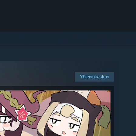
Yhteisökeskus