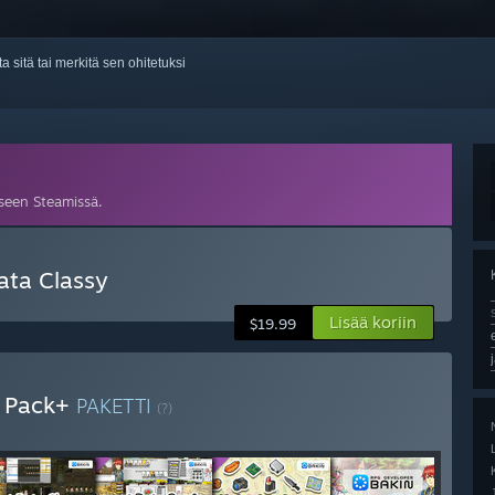
ta sitä tai merkitä sen ohitetuksi
seen Steamissä.
ata Classy
Lisää koriin
$19.99
I Pack+
PAKETTI
(?)