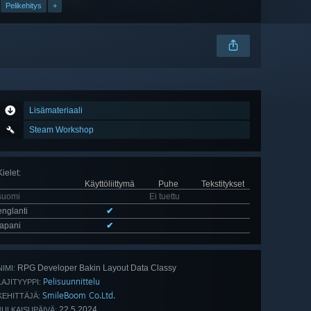
Pelikehitys
+
Lisämateriaali
Steam Workshop
Kielet
:
Käyttöliittymä
Puhe
Tekstitykset
suomi
Ei tuettu
englanti
✔
japani
✔
RPG Developer Bakin Layout Data Classy
NIMI:
Pelisuunnittelu
LAJITYYPPI:
SmileBoom Co.Ltd.
KEHITTÄJÄ:
22.5.2024
JULKAISUPÄIVÄ: