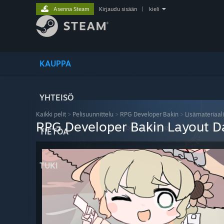
Asenna Steam
Kirjaudu sisään
|
kieli
KAUPPA
YHTEISÖ
Kaikki pelit
>
Pelisuunnittelu
>
RPG Developer Bakin
>
Lisämateriaali
RPG Developer Bakin Layout D
TIETOA
TUKI