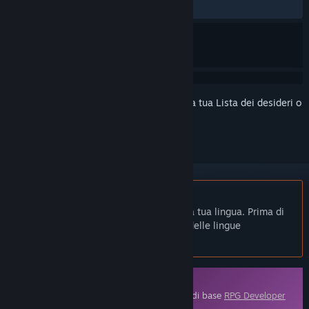
Nessuna recensione degli utenti
Accedi
per aggiungere questo articolo alla tua Lista dei desideri o
per ignorarlo.
Non disponibile in Italiano
Questo prodotto non è disponibile nella tua lingua. Prima di
effettuare l'acquisto, controlla la lista delle lingue
disponibili.
Contenuti scaricabili
Questo contenuto richiede l'applicazione di base
RPG Developer
Bakin
su Steam per funzionare.