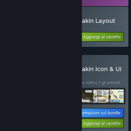
Acquista RPG Developer Bakin Layout
Data Classy
Aggiungi al carrello
$19.99
Acquista RPG Developer Bakin Icon & UI
Pack+
BUNDLE
(?)
Acquista questo bundle e risparmia il 5% su tutti e 7 gli articoli!
Informazioni sul bundle
Il tuo prezzo:
-5%
Aggiungi al carrello
$176.63