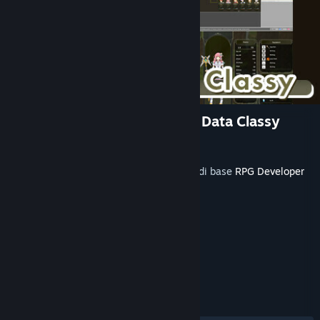
RPG Developer Bakin Layout Data Classy
Sviluppatore
SmileBoom Co.Ltd.
Rilasciato
22 mag 2024
Questo contenuto richiede l'applicazione di base
RPG Developer
Bakin
su Steam per funzionare.
ETICHETTE
Sviluppo di giochi
+
RECENSIONI