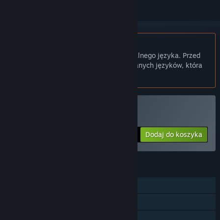
Polski język nie jest obsługiwany
Ten produkt nie obsługuje twojego lokalnego języka. Przed
zakupem zapoznaj się z listą obsługiwanych języków, która
znajduje się poniżej.
Kup DiadraEmpty
Dodaj do koszyka
$5.99
FUNKCJE
Jednoosobowa
Osiągnięcia Steam
Statystyki