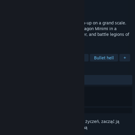
Producent
Frozen Orb
Wydawca
Rockin' Android
Wydano
21 lipca 2015
Diadra Empty is a free-roaming shoot-'em-up on a grand scale.
Take the role of Nyalra and her faithful dragon Minimi in a
fantastical quest to save her missing sister, and battle legions of
monsters and menacing bosses.
TAGI
Akcja
Niezależne
Shoot 'em up
Bullet hell
+
RECENZJE
W OGÓLE:
Pozytywne
(93% z 43)
Zaloguj się
, aby dodać tę pozycję do listy życzeń, zacząć ją
obserwować lub oznaczyć jako ignorowaną