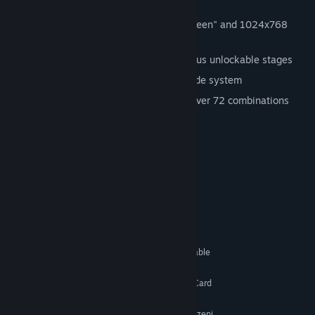
setting
Gorgeous 2D visuals, supports "full-screen" and 1024x768
window modes
Six open-arena free-roaming stages, plus unlockable stages
Shoot-'em-up with a unique RPG upgrade system
Highly customizable weapon system, over 72 combinations
available
Steam Cards
Achievements
Wymagania systemowe
KONFIGURACJA MINIMALNA:
Windows® Vista, 7, 8
SYSTEM OPERACYJNY *:
Intel® 1 GHz Processor or comparable
PROCESOR:
512 MB RAM
PAMIĘĆ:
DirectX® 9-level Graphics Card
KARTA GRAFICZNA:
Wersja 9.0
DIRECTX:
500 MB dostępnej przestrzeni
MIEJSCE NA DYSKU: