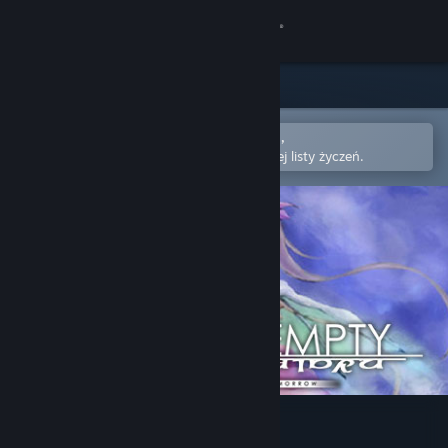
Zaloguj się
Sklep
Społeczność
Otwórz w aplikacji mobilnej Steam,
aby łatwo kupić lub dodać do swojej listy życzeń.
Informacje
Wsparcie
Zmień język
Pobierz aplikację mobilną Steam
Wersja przeglądarkowa
Diadra Empty