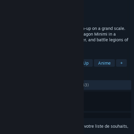
Développement
Frozen Orb
Édition
Rockin' Android
Sorti le
21 juil. 2015
Diadra Empty is a free-roaming shoot-'em-up on a grand scale.
Take the role of Nyalra and her faithful dragon Minimi in a
fantastical quest to save her missing sister, and battle legions of
monsters and menacing bosses.
TAGS
Action
Indépendant
Shoot 'Em Up
Anime
+
ÉVALUATIONS
DEPUIS LE DÉBUT :
positives
(93 % sur 43)
Connectez-vous
pour ajouter cet article à votre liste de souhaits,
le suivre ou l'ignorer