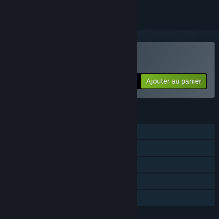
Acheter DiadraEmpty
Ajouter au panier
$5.99
FONCTIONNALITÉS
Solo
Succès Steam
Statistiques
Classements Steam
Partage familial