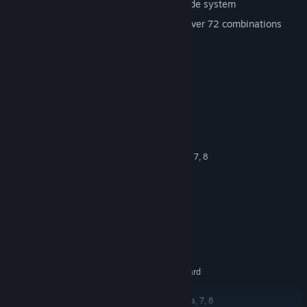
Shoot-'em-up with a unique RPG upgrade system
Highly customizable weapon system, over 72 combinations
available
Steam Cards
Achievements
Configuration requise
MINIMALE :
Windows® Vista, 7, 8
SYSTÈME D'EXPLOITATION *:
Intel® 1 GHz Processor or
PROCESSEUR :
comparable
512 MB de mémoire
MÉMOIRE VIVE :
DirectX® 9-level Graphics Card
GRAPHIQUES :
Version 9.0
DIRECTX :
500 MB d'espace disque
ESPACE DISQUE :
disponible
DirectSound-compatible Sound Card
CARTE SON :
RECOMMANDÉE :
Windows® Vista, 7, 8
SYSTÈME D'EXPLOITATION *: