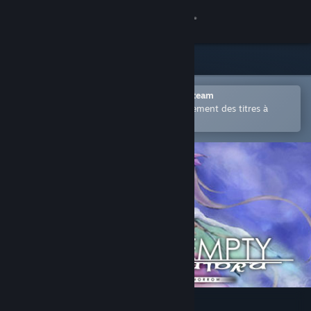
Se connecter
Magasin
Communauté
Ouvrir dans l'application mobile Steam
Permet d'acheter ou d'ajouter facilement des titres à
votre liste de souhaits.
À propos
Support
Changer la langue
Télécharger l'application mobile Steam
Voir version ordi. du site
Diadra Empty