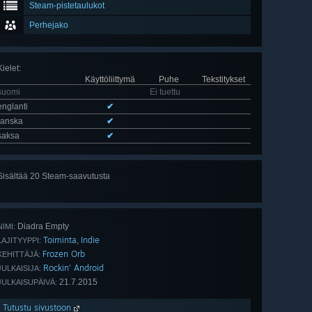
Steam-pistetaulukot
Perhejako
Kielet
:
Käyttöliittymä
Puhe
Tekstitykset
suomi
Ei tuettu
englanti
✔
ranska
✔
saksa
✔
Sisältää 20 Steam-saavutusta
Näytä
kaikki 20
Diadra Empty
NIMI:
Toiminta
Indie
,
LAJITYYPPI:
Frozen Orb
KEHITTÄJÄ:
Rockin' Android
JULKAISIJA:
21.7.2015
JULKAISUPÄIVÄ:
Tutustu sivustoon