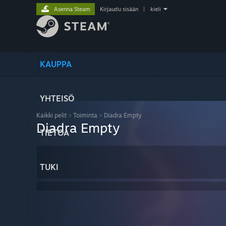
Asenna Steam
Kirjaudu sisään
|
kieli
KAUPPA
YHTEISÖ
Kaikki pelit
>
Toiminta
>
Diadra Empty
Diadra Empty
TIETOA
TUKI