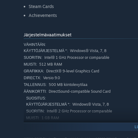
Steam Cards
Achievements
Järjestelmävaatimukset
VÄHINTÄÄN:
Windows® Vista, 7, 8
KÄYTTÖJÄRJESTELMÄ *:
Intel® 1 GHz Processor or comparable
SUORITIN:
512 MB RAM
MUISTI:
DirectX® 9-level Graphics Card
GRAFIIKKA:
Versio 9.0
DIRECTX:
500 MB kiintolevytilaa
TALLENNUS:
DirectSound-compatible Sound Card
ÄÄNIKORTTI:
SUOSITUS:
Windows® Vista, 7, 8
KÄYTTÖJÄRJESTELMÄ *:
Intel® 2 GHz Processor or comparable
SUORITIN:
1 GB RAM
MUISTI:
DirectX® 9-level Graphics Card
GRAFIIKKA:
L
Versio 9.0
DIRECTX: