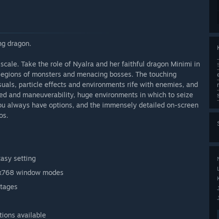
ing dragon.
cale. Take the role of Nyalra and her faithful dragon Minimi in
le legions of monsters and menacing bosses. The touching
uals, particle effects and environments rife with enemies, and
ed and maneuverability, huge environments in which to seize
You always have options, and the immensely detailed on-screen
os.
tasy setting
24x768 window modes
stages
ions available