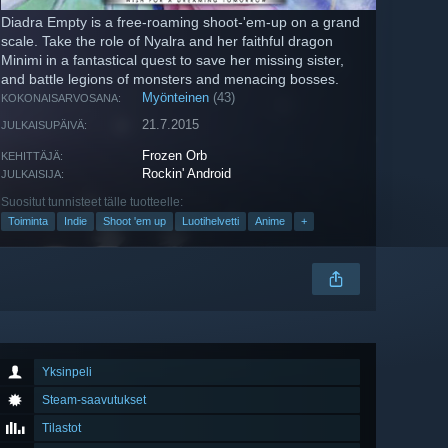
Diadra Empty is a free-roaming shoot-'em-up on a grand
scale. Take the role of Nyalra and her faithful dragon
Minimi in a fantastical quest to save her missing sister,
and battle legions of monsters and menacing bosses.
Myönteinen
(43)
KOKONAISARVOSANA:
21.7.2015
JULKAISUPÄIVÄ:
Frozen Orb
KEHITTÄJÄ:
Rockin' Android
JULKAISIJA:
Suositut tunnisteet tälle tuotteelle:
Toiminta
Indie
Shoot 'em up
Luotihelvetti
Anime
+
Yksinpeli
Steam-saavutukset
Tilastot