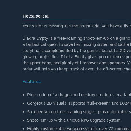
Tietoa pelistä
Your sister is missing. On the bright side, you have a fly
Diadra Empty is a free-roaming shoot-'em-up on a grand s
a fantastical quest to save her missing sister, and batt
storyline is complemented by the game's beautiful 2D vis
glowing projectiles. Diadra Empty gives you extreme spe
the upper hand, and plenty of firepower and upgrades. 
radar will help you keep track of even the off-screen cha
Features
Ride on top of a dragon and destroy creatures in a fan
Gorgeous 2D visuals, supports "full-screen" and 10
Six open-arena free-roaming stages, plus unlockable 
Shoot-'em-up with a unique RPG upgrade system
Highly customizable weapon system, over 72 combinat