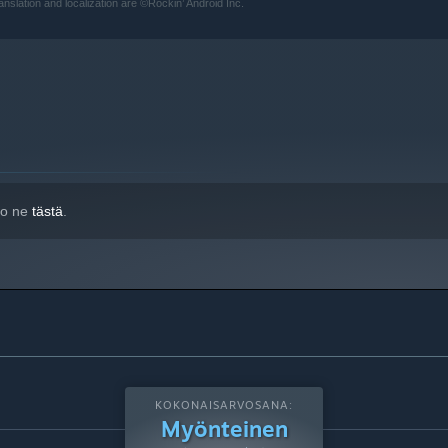
lation and localization are ©Rockin’ Android Inc.
a uudempia versioita.
tso ne
tästä
.
KOKONAISARVOSANA:
Myönteinen