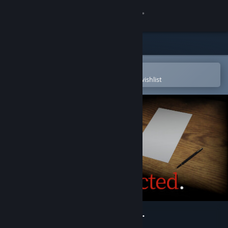
Sign in
Store
Community
Open in the Steam Mobile App
To easily purchase or add to your wishlist
About
Support
Change language
Get the Steam Mobile App
View desktop website
Your letter has been rejected.