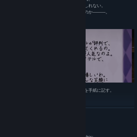
場合によっては国の行く末さえ変えるかもしれない。
最終的に、主人公はどのような結末を辿るのか―――。
手紙に綴られる数々のドラマ
国家保安省の監視の中、人々は様々な想いを手紙に記す。
歌手として夢を追いかける少女の手紙。
国境の向こうにいる友人を気遣う手紙。
中には三角関係に陥った男女の手紙も。
READ MORE
それらの手紙を破棄するのか、承認するのかはあなた次第だ。
Mature Content Description
徹底的に調査せよ
The developers describe the content like this: