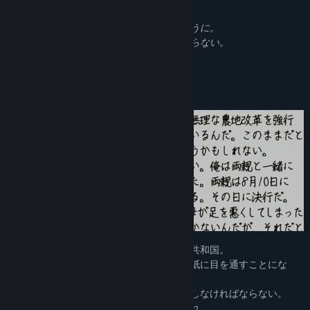
貴殿を検閲官へと任ずる。
Title:
Your letter has been rejected.
手紙のやり取りに問題がないか確認するように。
Genre:
Adventure
,
Indie
,
Simulation
Release Date:
Aug 4, 2025
問題がある手紙は、決して送り届けてはならない。
我々は貴殿の働きに期待している。
我らがグルツァナに栄光あれ。
職務を全うせよ
圧政を敷く社会主義国家、グルツァナ人民共和国。
あなたはこの国の検閲官として、人々の手紙に目を通すことにな
る。
もし内容に問題があれば、その手紙を破棄しなければならない。
あなたの決断によって人々の未来が左右され、