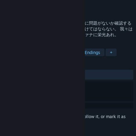
Developer
MONAZ.
Publisher
MONAZ.
Released
Aug 4, 2025
貴殿を検閲官へと任ずる。 手紙のやり取りに問題がないか確認する
ように。 問題がある手紙は、決して送り届けてはならない。 我々は
貴殿の働きに期待している。 我らがグルツァナに栄光あれ。
TAGS
Story Rich
Simulation
Multiple Endings
+
REVIEWS
ALL TIME:
Positive
(100% of 20)
Sign in
to add this item to your wishlist, follow it, or mark it as
ignored