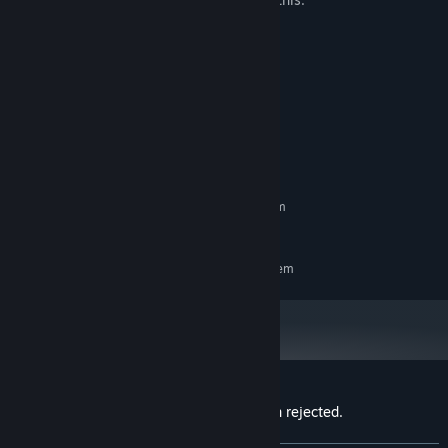
Alcohol
Drugs
Suicide
Strong Language
System Requirements
検閲官の目を欺くため、ときには手紙に偽装を施す者もいるだろ
MINIMUM:
Requires a 64-bit processor and operating system
う。
Windows 10/11 64bit
OS:
ライターで隠された文章を炙り出し、ルーペで小さい文字を確認せ
RECOMMENDED:
よ。
Requires a 64-bit processor and operating system
それ以外の方法でも偽装されている可能性がある。細心の注意を払
え。
【本ゲームのプレイ動画の投稿、配信について】
全編を通して、許諾なしでプレイ動画の投稿・配信が可能です。
また、収益化についても可能です。
ただし、以下の事項をお守りください。
Customer reviews for Your letter has been rejected.
About user reviews
Your preferences
公序良俗に反する行為や、法令に違反する行為に本ゲームを使用