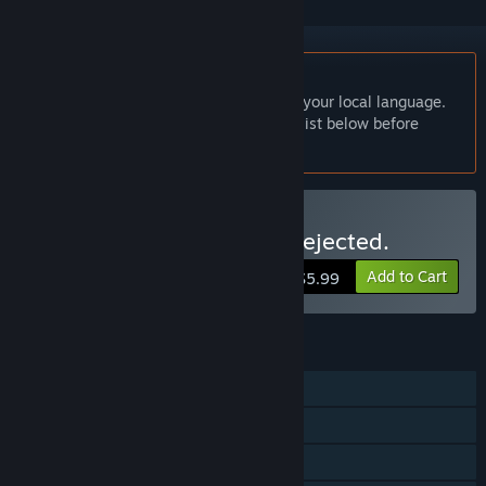
English language not supported
This product does not have support for your local language.
Please review the supported language list below before
purchasing
Buy Your letter has been rejected.
Add to Cart
$5.99
FEATURES
Single-player
Steam Achievements
Steam Cloud