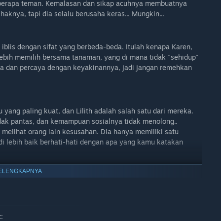
 beberapa teman. Kemalasan dan sikap acuhnya membuatnya
haknya, tapi dia selalu berusaha keras... Mungkin...
 iblis dengan sifat yang berbeda-beda. Itulah kenapa Karen,
lebih memilih bersama tanaman, yang di mana tidak "sehidup"
ala dan percaya dengan keyakinannya, jadi jangan remehkan
u yang paling kuat, dan Lilith adalah salah satu dari mereka.
tidak pantas, dan kemampuan sosialnya tidak menolong..
melihat orang lain kesusahan. Dia hanya memiliki satu
di lebih baik berhati-hati dengan apa yang kamu katakan
ELENGKAPNYA
a mungkin yang paling aneh. Sebelum kamu menyimpulkan,
n kamu berani mengatakan itu kepadanya; dia bisa menjadi
banyak waktu untuk memahaminya dan tatapan baiknya
 melalui "siksaannya".
: