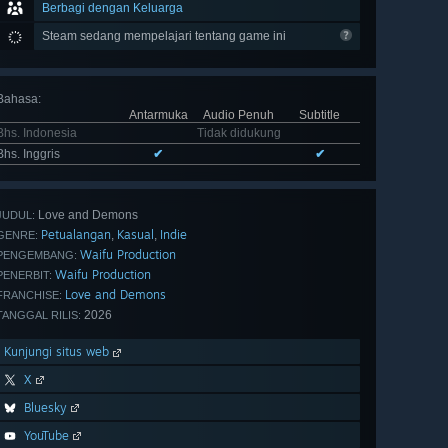
Berbagi dengan Keluarga
Steam sedang mempelajari tentang game ini
Bahasa
:
Antarmuka
Audio Penuh
Subtitle
Bhs. Indonesia
Tidak didukung
Bhs. Inggris
✔
✔
Love and Demons
JUDUL:
Petualangan
Kasual
Indie
,
,
GENRE:
Waifu Production
PENGEMBANG:
Waifu Production
PENERBIT:
Love and Demons
FRANCHISE:
2026
TANGGAL RILIS:
Kunjungi situs web
X
Bluesky
YouTube