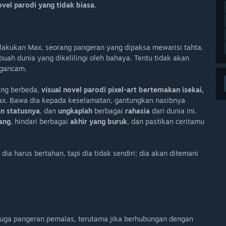
el parodi yang tidak biasa.
ilakukan Max, seorang pangeran yang dipaksa mewarisi tahta.
ah dunia yang dikelilingi oleh bahaya. Tentu tidak akan
ngancam.
ang berbeda,
visual novel parodi pixel-art bertemakan isekai,
ax. Bawa dia kepada keselamatan, gantungkan nasibnya
n statusnya
, dan
ungkaplah
berbagai
rahasia
dari dunia ini.
ang
, hindari berbagai
akhir yang buruk
, dan pastikan ceritamu
ia harus bertahan, tapi dia tidak sendiri; dia akan ditemani
 juga pangeran pemalas, terutama jika berhubungan dengan