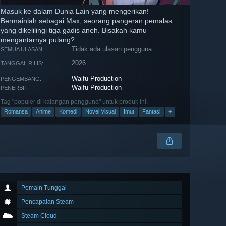
Masuk ke dalam Dunia Lain yang mengerikan!
Bermainlah sebagai Max, seorang pangeran pemalas
yang dikelilingi tiga gadis aneh. Bisakah kamu
mengantarnya pulang?
Tidak ada ulasan pengguna
SEMUA ULASAN:
2026
TANGGAL RILIS:
Waifu Production
PENGEMBANG:
Waifu Production
PENERBIT:
Tag "populer di kalangan pengguna" untuk produk ini:
Romansa
Anime
Komedi
Novel Visual
Imut
Fantasi
+
Pemain Tunggal
Pencapaian Steam
Steam Cloud