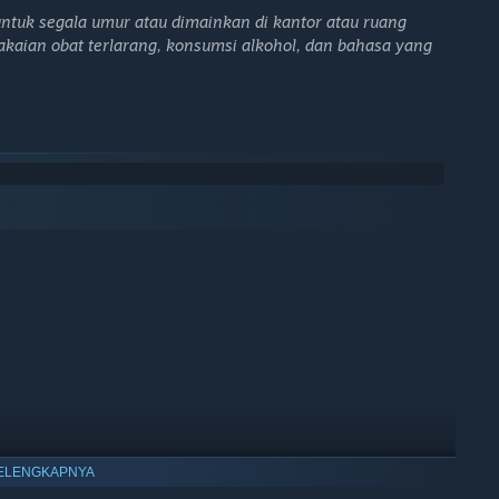
ntuk segala umur atau dimainkan di kantor atau ruang
akaian obat terlarang, konsumsi alkohol, dan bahasa yang
Selamat bersenang-senang dalam dalam menjelajahi dan
ri karakternya. Cobalah seluruh kombinasi pilihan, tapi ingat,
 akhir cerita!
takdir dengan mengocok dadu yang akan mempengaruhi
an temukan semua rahasia tersembunyi dalam petualangan ini!
esona akan memanjakan matamu dalam menemani
duga.
Misteri, teka-teki, tapi juga kebenaran, akan
uh, dan kamu mungkin akan menemukan kisah yang sangat
jalananmu akan diiringi oleh berbagai lagu yang memanjakan
ELENGKAPNYA