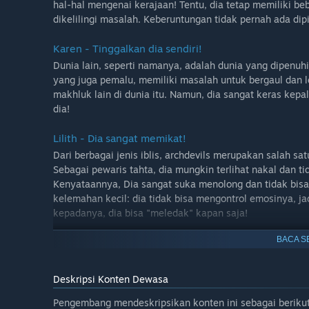
hal-hal mengenai kerajaan! Tentu, dia tetap memiliki
dikelilingi masalah. Keberuntungan tidak pernah ada dipi
Karen - Tinggalkan dia sendiri!
Dunia lain, seperti namanya, adalah dunia yang dipenuhi
yang juga pemalu, memiliki masalah untuk bergaul dan 
makhluk lain di dunia itu. Namun, dia sangat keras kep
dia!
Lilith - Dia sangat memikat!
Dari berbagai jenis iblis, archdevils merupakan salah sat
Sebagai pewaris tahta, dia mungkin terlihat nakal dan 
Kenyataannya, Dia sangat suka menolong dan tidak bisa 
kelemahan kecil: dia tidak bisa mengontrol emosinya, ja
kepadanya, dia bisa "meledak" kapan saja!
BACA S
Aurelia - BUKAN Lilith
Tentu, ada berbagai makhluk aneh di sana, tapi Aureli
bukan, dia bukan semacam parodi dari Lilith. Dan janga
Deskripsi Konten Dewasa
jahat semaunya. Tapi jangan khawatir, kamu memiliki 
menunjukkan bagaimana sifat aslinya, itu jika kamu bisa
Pengembang mendeskripsikan konten ini sebagai berikut