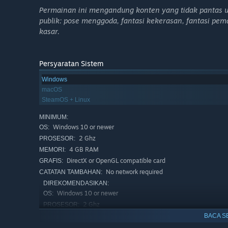
Permainan ini mengandung konten yang tidak pantas u
publik: pose menggoda, fantasi kekerasan, fantasi pem
kasar.
Ini beberapa fitur luar biasa dari Love and Demons:
Tenang Max, suatu hari semua ini akan jadi milkmu.
Persyaratan Sistem
mengungkap berbagai hal di dunia ini dan keindahan da
Windows
setiap pilihan akan berpengaruh kepada alur cerita dan
macOS
Rahasia, Status, and Dadu Keberuntungan!
Tantang 
SteamOS + Linux
permainan, berlatih untuk meningkatkan statusmu, d
MINIMUM:
Gambar yang memanjakan!
Gambar pixel yang mem
Windows 10 or newer
OS:
petualangan Max di dunia lain.
2 Ghz
PROSESOR:
Waspada! Mungkin ada sesuatu di tempat tidak ter
4 GB RAM
MEMORI:
membantumu mengungkap dunia ini secara menyelur
DirectX or OpenGL compatible card
GRAFIS:
rahasia!
No network required
CATATAN TAMBAHAN:
DIREKOMENDASIKAN:
Sebuah dunia lain yang belum pernah kamu lihat.
Per
Windows 10 or newer
OS:
telinga.
2 Ghz
PROSESOR:
4 GB RAM
Ini alurnya:
MEMORI:
BACA S
DirectX or OpenGL compatible card
GRAFIS: