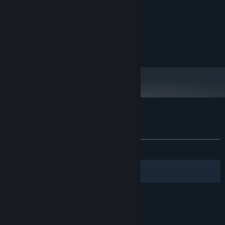
Intel Core i3 M380
PROCESSOR:
2 GB RAM
MEMORY:
Intel HD 4000
GRAPHICS:
Version 10
DIRECTX:
1200 MB available space
STORAGE:
Customer reviews for デンパトウ
About user reviews
Your preferences
ALL TIME:
Very Positive
(100% of 59)
Filters
Your Languages
© Valve Corporation. All rights reserved. All