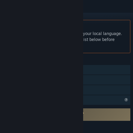
English language not supported
This product does not have support for your local language.
Please review the supported language list below before
purchasing
FEATURES
Single-player
Steam Achievements
Family Sharing
Profile Features Limited
Requires agreement to a 3rd-party EULA
デンパトウ EULA
LANGUAGES