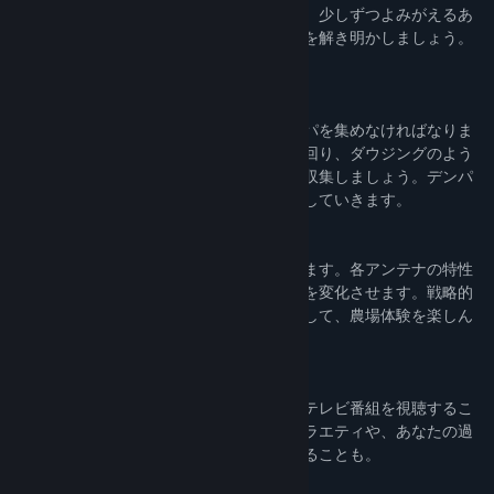
テナを栽培します。アンテナが育つたびに、少しずつよみがえるあ
Find Community Groups
なたの記憶。あなたは何者なのか、その謎を解き明かしましょう。
Title:
デンパトウ
◇デンパ集め
Genre:
Adventure
アンテナを育てるためには、空気中のデンパを集めなければなりま
Release Date:
May 16, 2024
せん。「パラボラ」という道具を手に歩き回り、ダウジングのよう
にデンパのたまり場を探り当て、デンパを収集しましょう。デンパ
集めの機能は強化によってアップグレードしていきます。
◇アンテナ栽培
畑に植えるアンテナには複数の種類があります。各アンテナの特性
や配置が、成長速度やデンパの集めやすさを変化させます。戦略的
に植えたり、ときには自分好みの育て方をして、農場体験を楽しん
でください。
◇テレビ番組視聴
成長したアンテナを出荷すると、ご褒美にテレビ番組を視聴するこ
とができます。懐かしのあの番組に似たバラエティや、あなたの過
去の記憶を呼び覚ます重要な情報が得られることも。