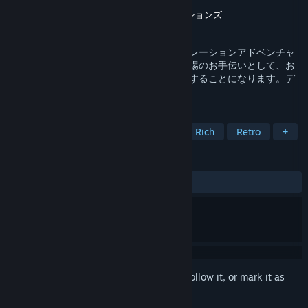
Developer
トロヤマイバッテリーズフライド
Publisher
株式会社テレビ東京コミュニケーションズ
Released
May 16, 2024
デンパトウはレトロな雰囲気の農場シミュレーションアドベンチャ
ーです。記憶喪失のあなたは、アンテナ農場のお手伝いとして、お
しゃべりなテレビと一緒にアンテナを栽培することになります。デ
ンパを収集し、記憶を取り戻そう。
TAGS
Adventure
Pixel Graphics
Story Rich
Retro
+
REVIEWS
ALL TIME:
Very Positive
(100% of 59)
Sign in
to add this item to your wishlist, follow it, or mark it as
ignored