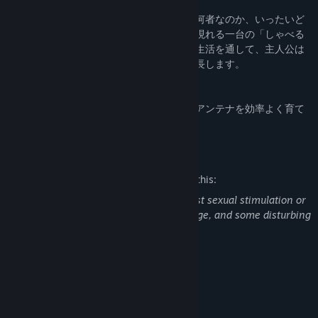
◇記憶を失ったあなたと、テレビ
主人公は、農場で目を覚まします。自分が何者なのか、いったいど
こから来たのか、思い出せません。そこに現れる一台の「しゃべる
テレビ」。能天気で世話好きの彼との共同生活を通して、主人公は
失ったものを一つ一つ取り戻していき、成長します。
◇エンディングは3種類
ノーマルエンド・バッドエンドにくわえ、アンテナを効率よく育て
れば到達できるトゥルーエンドがあります。
Mature Content Description
The developers describe the content like this:
This game contains text that may suggest sexual stimulation or
intercourse, derogatory or vulgar language, and some disturbing
descriptions implying suicide, etc.
System Requirements
MINIMUM:
Windows8/10/11
OS: