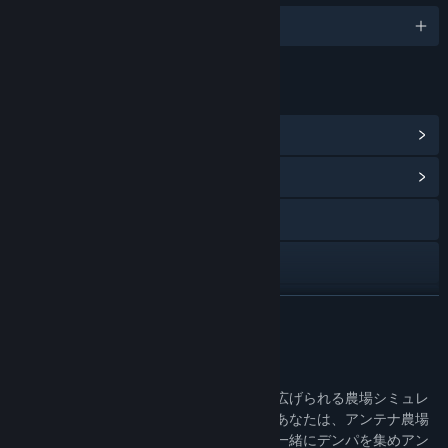
1 supported languages
LINKS & INFO
View Steam Achievements
(18)
View Community Hub
Visit the website
YouTube
X
READ MORE
View update history
About This Game
Read related news
デンパトウはレトロなドット絵世界で繰り広げられる農場シミュレ
ーションアドベンチャーです。記憶喪失のあなたは、アンテナ農場
View discussions
のお手伝いとして、おしゃべりなテレビと一緒にデンパを集めアン