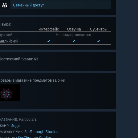
Семейный доступ
Языки
:
Интерфейс
Озвучка
Субтитры
русский
Не поддерживается
английский
✔
✔
✔
Достижений Steam: 63
Показать
все 63
Товары в магазине предметов за очки
Particulars
НАЗВАНИЕ:
Инди
ЖАНР:
SeeThrough Studios
РАЗРАБОТЧИК:
SeeThrough Studios