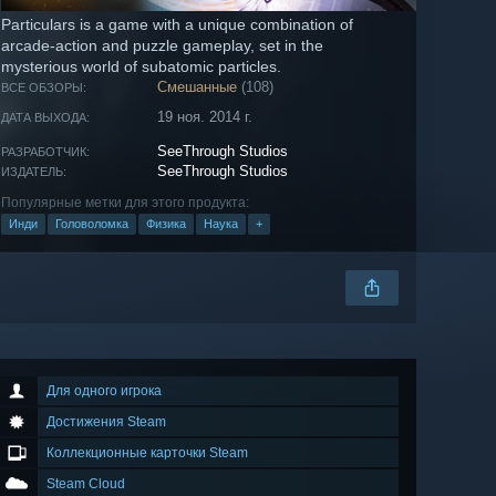
Particulars is a game with a unique combination of
arcade-action and puzzle gameplay, set in the
mysterious world of subatomic particles.
Смешанные
(108)
ВСЕ ОБЗОРЫ:
19 ноя. 2014 г.
ДАТА ВЫХОДА:
SeeThrough Studios
РАЗРАБОТЧИК:
SeeThrough Studios
ИЗДАТЕЛЬ:
Популярные метки для этого продукта:
Инди
Головоломка
Физика
Наука
+
Для одного игрока
Достижения Steam
Коллекционные карточки Steam
Steam Cloud