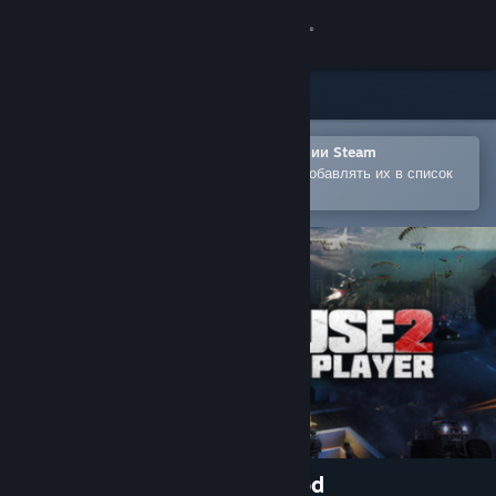
Войти
Магазин
Сообщество
Открыть в мобильном приложении Steam
Позволяет легко покупать игры и добавлять их в список
желаемого
Информация
Поддержка
Изменить язык
Скачать мобильное приложение Steam
Полная версия
Just Cause 2: Multiplayer Mod