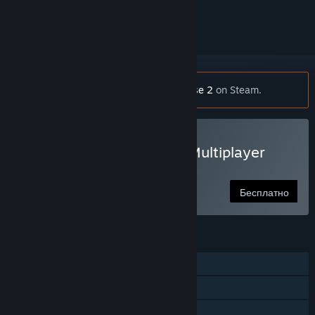
скрыть его
Внимание:
This mod requires
Just Cause 2
on Steam.
Сыграть в Just Cause 2: Multiplayer
Mod
Бесплатно
ФУНКЦИИ
Для одного игрока
Для нескольких игроков
Достижения Steam