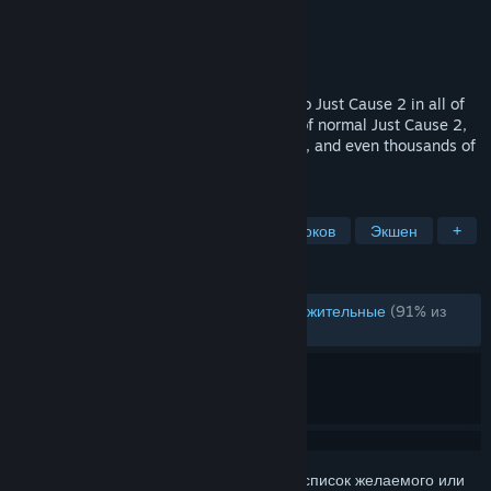
Разработчик
Avalanche Studios
Издатель
Square Enix
Дата выпуска
16 дек. 2013 г.
JC2-MP is a project to bring multiplayer to Just Cause 2 in all of
its magnificent glory. Imagine the chaos of normal Just Cause 2,
then extending it out to dozens, hundreds, and even thousands of
players.
ПО МЕТКАМ
Открытый мир
Для нескольких игроков
Экшен
+
ОБЗОРЫ
ОБЗОРЫ (РУССКИЙ ЯЗЫК)
Очень положительные
(91% из
3,724)
Войдите
, чтобы добавить этот продукт в список желаемого или