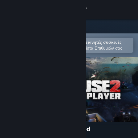
Σύνδεση
Κατάστημα
Κοινότητα
Άνοιγμα στην εφαρμογή Steam για κινητές συσκευές
Για εύκολη αγορά ή προσθήκη στη Λίστα Επιθυμιών σας
Σχετικά
Υποστήριξη
Αλλαγή γλώσσας
Αποκτήστε την εφαρμογή Steam για κινητές συσκευές
Προβολή ιστοσελίδας για υπολογιστές
Just Cause 2: Multiplayer Mod