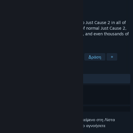
Δημιουργός
Avalanche Studios
Εκδότης
Square Enix
Κυκλοφορία
16 Δεκ 2013
JC2-MP is a project to bring multiplayer to Just Cause 2 in all of
its magnificent glory. Imagine the chaos of normal Just Cause 2,
then extending it out to dozens, hundreds, and even thousands of
players.
ΕΤΙΚΈΤΕΣ
Ανοιχτός κόσμος
Πολλών παικτών
Δράση
+
ΚΡΙΤΙΚΈΣ
ΌΛΕΣ:
Πολύ θετικές
(91% από 14,601)
Συνδεθείτε
για να προσθέσετε αυτό το αντικείμενο στη Λίστα
Επιθυμιών σας, να το ακολουθήσετε ή να το αγνοήσετε