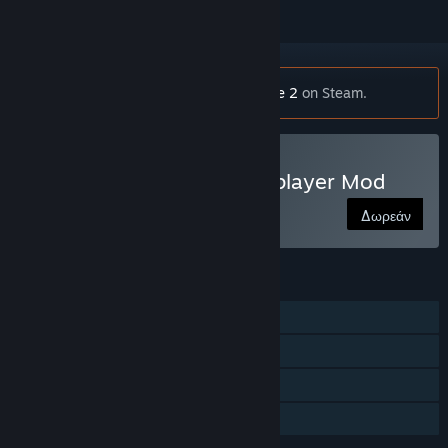
Σημείωση:
This mod requires
Just Cause 2
on Steam.
Παίξτε Just Cause 2: Multiplayer Mod
Δωρεάν
ΧΑΡΑΚΤΗΡΙΣΤΙΚΆ
Ένας παίκτης
Πολλών παικτών
Επιτεύγματα Steam
Κοινή Χρήση