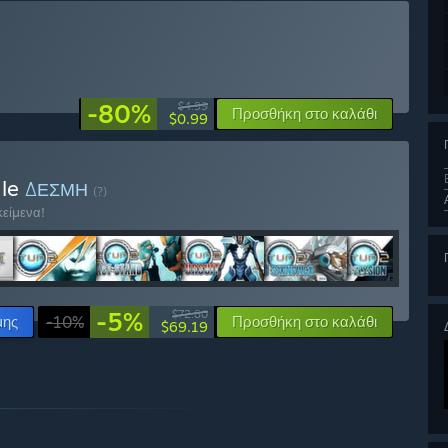
-80%
$4.99
Προσθήκη στο καλάθι
$0.99
dle
ΔΕΣΜΗ
(?)
κείμενα!
-5%
$72.80
μης
-10%
Προσθήκη στο καλάθι
$69.19