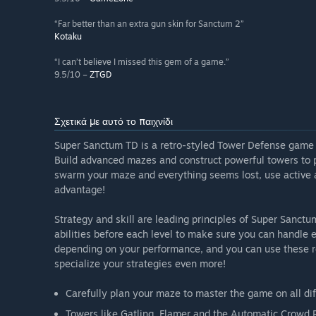
“Far better than an extra gun skin for Sanctum 2”
Kotaku
“I can’t believe I missed this gem of a game.”
9.5/10 –
ZTGD
Σχετικά με αυτό το παιχνίδι
Super Sanctum TD is a retro-styled Tower Defense game t
Build advanced mazes and construct powerful towers to p
swarm your maze and everything seems lost, use active abil
advantage!
Strategy and skill are leading principles of Super Sanct
abilities before each level to make sure you can handle e
depending on your performance, and you can use these r
specialize your strategies even more!
Carefully plan your maze to master the game on all diff
Towers like Gatling, Flamer and the Automatic Crowd P