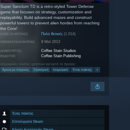
Super Sanctum TD is a retro-styled Tower Defense
game that focuses on strategy, customization and
replayability. Build advanced mazes and construct
powerful towers to prevent alien hordes from reaching
the Core!
Πολύ θετικές
(1.014)
ΌΛΕΣ ΟΙ ΚΡΙΤΙΚΈΣ:
9 Μαϊ 2013
ΗΜ/ΝΊΑ ΚΥΚΛΟΦΟΡΊΑΣ:
Coffee Stain Studios
ΔΗΜΙΟΥΡΓΌΣ:
Coffee Stain Publishing
ΕΚΔΌΤΗΣ:
Δημοφιλείς ετικέτες χρηστών για αυτό το προϊόν:
Άμυνα με πύργους
Στρατηγική
Ισομετρικό
Ένας παίκτης
+
Ένας παίκτης
Επιτεύγματα Steam
Κάρτες Ανταλλαγής Steam