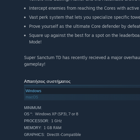
Intercept enemies from reaching the Cores with active 
Vast perk system that lets you specialize specific towe
Prove yourself as the ultimate Core defender by defea
Square up against the best for a spot on the leaderboar
Mode!
Super Sanctum TD has recently recieved a major overhau
gameplay!
Απαιτήσεις συστήματος
Windows
macOS
MINIMUM:
Windows XP (SP3), 7 or 8
OS *:
1 GHz
PROCESSOR:
1 GB RAM
MEMORY:
DirectX-Compatible
GRAPHICS: