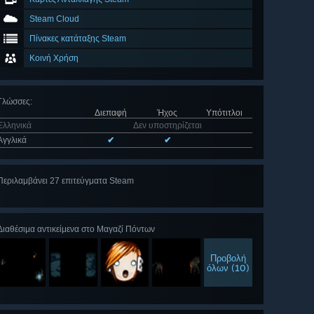
Steam Cloud
Πίνακες κατάταξης Steam
Κοινή Χρήση
Γλώσσες
:
Διεπαφή
Ήχος
Υπότιτλοι
Ελληνικά
Δεν υποστηρίζεται
Αγγλικά
✔
✔
Περιλαμβάνει 27 επιτεύγματα Steam
Προβολή
όλων (27)
Διαθέσιμα αντικείμενα στο Μαγαζί Πόντων
Προβολή
όλων (10)