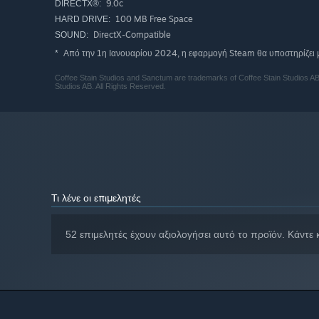
9.0c
DIRECTX®:
100 MB Free Space
HARD DRIVE:
DirectX-Compatible
SOUND:
Από την 1η Ιανουαρίου 2024, η εφαρμογή Steam θα υποστηρίζει μ
*
Coffee Stain Studios and Sanctum are trademarks of Coffee Stain Studios AB
Studios AB. All Rights Reserved.
Τι λένε οι επιμελητές
52 επιμελητές έχουν αξιολογήσει αυτό το προϊόν. Κάντε 