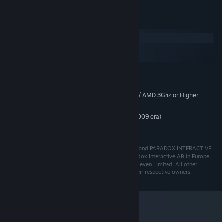
システム要件
Windows
macOS
SteamOS + Linux
MINIMUM:
Windows® 10 Home 64 Bit
OS:
Intel Core2 Duo 2.4Ghz or Higher / AMD 3Ghz or Higher
PROCESSOR:
6 GB RAM
MEMORY:
Nvidia 8600 / Radeon equivalent (2009 era)
GRAPHICS:
400 MB HD space
HARD DRIVE:
© 2020 Paradox Interactive AB, PRISON ARCHITECT and PARADOX INTERACTIVE
are trademarks and/or registered trademarks of Paradox Interactive AB in Europe,
the U.S., and other countries. Developed by Double Eleven Limited. All other
trademarks, logos, and copyrights are property of their respective owners.