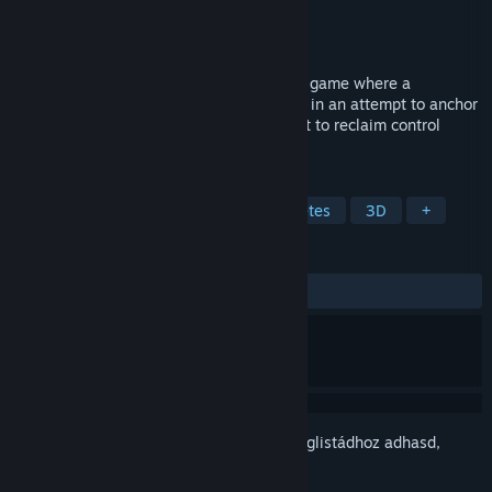
Fejlesztő
VARKHA
Kiadó
VARKHA
Megjelenés
2027 4. negyedéve
Limbo Control is a 1v4 asymmetric horror game where a
supernatural creature takes over the area in an attempt to anchor
itself in our world, while four hunters fight to reclaim control
before it’s too late.
CÍMKÉK
Horror
Túlélő horror
Belső nézetes
3D
+
ÉRTÉKELÉSEK
Nincs felhasználói értékelés
Jelentkezz be
, hogy ezt a tételt a kívánságlistádhoz adhasd,
követhesd vagy mellőzöttnek jelölhesd.