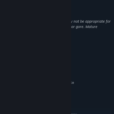
Felnőtt tartalom leírása
A fejlesztők így írják le a tartalmat:
This game may contain content that may not be appropriate for
all ages or for viewing at work: Violence or gore. Mature
content.
Rendszerkövetelmények
MINIMUM:
64-bit Windows 10/11
OP. RENDSZER:
AMD FX-6100/Intel i3-3220 or
PROCESSZOR:
Equivalent
8 GB RAM
MEMÓRIA:
AMD Radeon HD 7750, NVIDIA GeForce
GRAFIKA:
GTX 650 or Equivalent
Verzió: 11
DIRECTX:
Széles sávú internetkapcsolat
HÁLÓZAT:
AJÁNLOTT:
64-bit Windows 10/11
OP. RENDSZER: