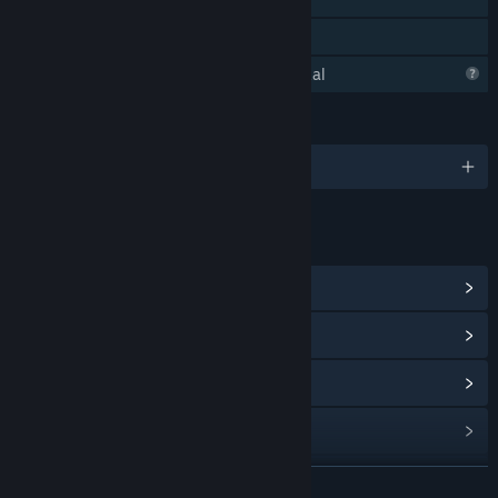
Családi Megosztás
A Steam ismerkedik ezzel a játékkal
NYELVEK
2 támogatott nyelv
HIVATKOZÁSOK ÉS INFÓ
Közösségközpont megnézése
Frissítési előzmények megnézése
Kapcsolódó hírek olvasása
Témák megnézése
Közösségi csoportok keresése
TOVÁBB