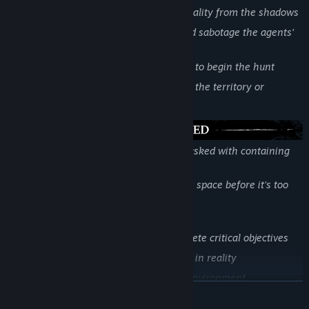
Begin as an invisible force, warping reality from the shadows
Trigger haunting events, set traps, and sabotage the agents'
plans
Gather power and manifest physically to begin the hunt
Choose your path to victory: dominate the territory or
eliminate resistance
You are part of an elite response team tasked with containing
the anomaly and banishing the Entity.
Stay sharp, adapt fast, and take back the space before it’s too
late.
Key Features:
Operate as a team or split up to complete critical objectives
Scan anomalies to uncover distortions in reality
Repair infrastructure to stabilize the environment
TOVÁBB
Use SSA technology to locate and weaken the Entity