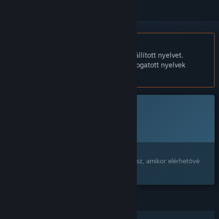
A Magyar nyelv nem támogatott.
Ez a termék nem támogatja a nálad beállított nyelvet.
Kérjük, vásárlás előtt tekintsd át a támogatott nyelvek
listáját.
Ez a játék még nem érhető el a Steamen
Tervezett megjelenési dátum:
2027 4. negyedéve
Érdekel?
Add a kívánságlistádhoz, és értesítést kapsz, amikor elérhetővé
válik.
JELLEMZŐK
Online PvP