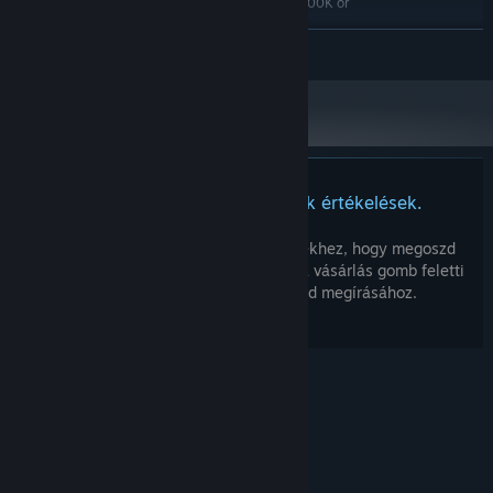
AMD Ryzen 7 1700/Intel i7-6700K or
PROCESSZOR:
Equivalent
TOVÁBB
16 GB RAM
MEMÓRIA:
AMD RX Vega 56, Nvidia GTX
GRAFIKA:
1070/GTX1660Ti or Equivalent
Verzió: 11
DIRECTX:
Széles sávú internetkapcsolat
HÁLÓZAT:
Ehhez a termékhez nincsenek értékelések.
Írhatsz saját értékelést ehhez a termékhez, hogy megoszd
élményedet a közösséggel. Használd a vásárlás gomb feletti
részt ezen az oldalon értékelésed megírásához.
© Valve Corporation. Minden jog fenntartva. A
védjegyek jogos tulajdonosaiké az Egyesült
Államokban és más országokban.
Adatvédelmi
szabályzat
|
Jogi információk
|
Hozzáférhetőség
|
Steam előfizetői szerződés
|
Visszatérítések
|
Sütik