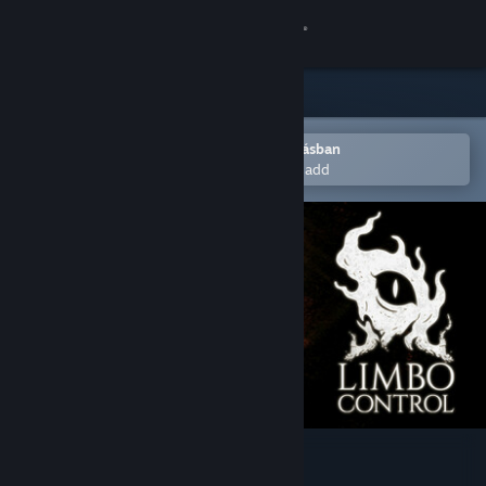
Bejelentkezés
Áruház
Közösség
Megnyitás a Steam mobilalkalmazásban
Hogy könnyen a kívánságlistádhoz add
Névjegy
Támogatás
Nyelvváltás
A Steam mobilalkalmazás beszerzése
Asztali weboldalra váltás
Limbo Control