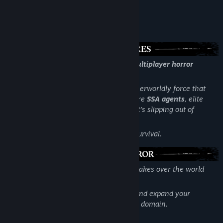
Cím:
Limbo Control
A játékról
Műfaj:
Indie
,
Sokszereplős többjátékos
Megjelenés dátuma:
2027 4. negyedéve
Limbo Control — a tense asymmetric multiplayer horror
experience (1v4).
One player becomes the
Entity
— an otherworldly force that
has broken into reality. The other four are
SSA agents
, elite
operatives sent to reclaim a location that’s slipping out of
control.
Every match is a fight for territory and survival.
You are a supernatural creature, slowly takes over the world
around you.
Manipulate the environment, sow fear, and expand your
influence until nothing remains but your domain.
Key Features: