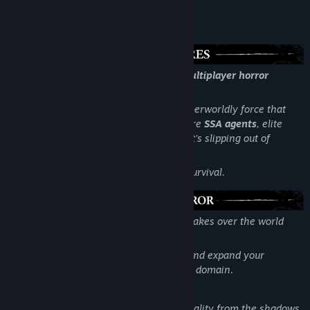
Título:
Limbo Control
Acerca de este juego
Género:
Indie
,
Multijugador masivo
Fecha de lanzamiento:
Cuarto trimestre de 2027
Limbo Control — a tense asymmetric multiplayer horror
experience (1v4).
One player becomes the
Entity
— an otherworldly force that
has broken into reality. The other four are
SSA agents
, elite
operatives sent to reclaim a location that’s slipping out of
control.
Every match is a fight for territory and survival.
You are a supernatural creature, slowly takes over the world
around you.
Manipulate the environment, sow fear, and expand your
influence until nothing remains but your domain.
Key Features:
Begin as an invisible force, warping reality from the shadows