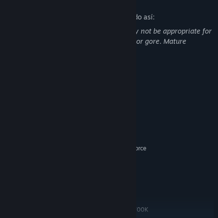
Descripción del contenido para adultos
Los desarrolladores describen su contenido así:
This game may contain content that may not be appropriate for
all ages or for viewing at work: Violence or gore. Mature
content.
Requisitos del sistema
MÍNIMO:
64-bit Windows 10/11
SO:
AMD FX-6100/Intel i3-3220 or
PROCESADOR:
Equivalent
8 GB de RAM
MEMORIA:
AMD Radeon HD 7750, NVIDIA GeForce
GRÁFICOS:
GTX 650 or Equivalent
Versión 11
DIRECTX:
Conexión de banda ancha a Internet
RED:
RECOMENDADO:
64-bit Windows 10/11
SO:
AMD Ryzen 7 1700/Intel i7-6700K
PROCESADOR: