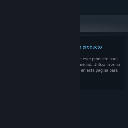
or Equivalent
LEER MÁS
16 GB de RAM
MEMORIA:
AMD RX Vega 56, Nvidia GTX
GRÁFICOS:
1070/GTX1660Ti or Equivalent
Versión 11
DIRECTX:
Conexión de banda ancha a Internet
RED:
No hay reseñas para este producto
Puedes escribir tu propia reseña sobre este producto para
compartir tus experiencias con la comunidad. Utiliza la zona
que hay sobre los botones de compra en esta página para
escribirla.
© Valve Corporation. Todos los derechos reservados.
Todas las marcas registradas pertenecen a sus
respectivos dueños en EE. UU. y otros países.
Política de Privacidad
|
Información legal
|
Accesibilidad
|
Acuerdo de Suscriptor a Steam
|
Reembolsos
|
Cookies