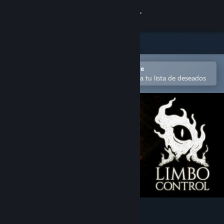
Iniciar sesión
Tienda
Comunidad
Abrir en la aplicación Steam Mobile
Para agregar contenido fácilmente a tu lista de deseados
Acerca de
Soporte
Cambiar idioma
Obtener la aplicación de Steam Mobile
Ver versión clásica
Limbo Control