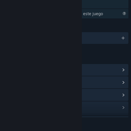
Préstamo familiar
Steam está aprendiendo acerca de este juego
IDIOMAS
2 idiomas disponibles
ENLACES E INFORMACIÓN
Ver centro de contenido
Ver historial de actualizaciones
Leer noticias relacionadas
Ver discusiones
Buscar grupos de la comunidad
LEER MÁS