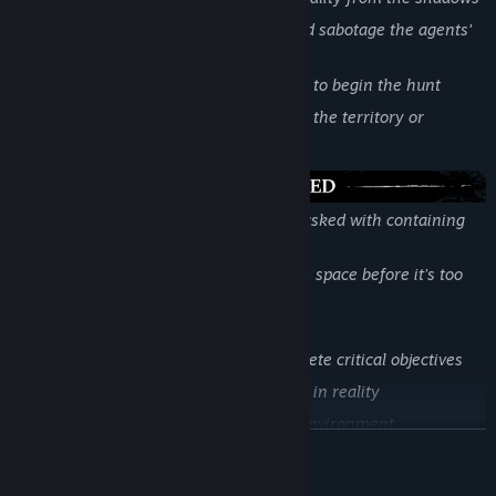
Trigger haunting events, set traps, and sabotage the agents'
plans
Gather power and manifest physically to begin the hunt
Choose your path to victory: dominate the territory or
eliminate resistance
You are part of an elite response team tasked with containing
the anomaly and banishing the Entity.
Stay sharp, adapt fast, and take back the space before it’s too
late.
Key Features:
Operate as a team or split up to complete critical objectives
Scan anomalies to uncover distortions in reality
Repair infrastructure to stabilize the environment
LEER MÁS
Use SSA technology to locate and weaken the Entity