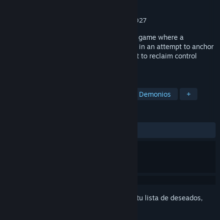
Desarrollador
VARKHA
Editor
VARKHA
Próximo lanzamiento
Cuarto trimestre de 2027
Limbo Control is a 1v4 asymmetric horror game where a
supernatural creature takes over the area in an attempt to anchor
itself in our world, while four hunters fight to reclaim control
before it’s too late.
ETIQUETAS
Terror
Supervivencia terrorífica
Demonios
+
RESEÑAS
No existen reseñas de usuarios
Inicia sesión
para agregar este artículo a tu lista de deseados,
seguirlo o marcarlo como ignorado.