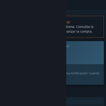
No disponible en Español (Latinoamérica)
Este artículo no está disponible en tu idioma. Consulta la
lista de idiomas disponibles antes de realizar la compra.
Este juego aún no está disponible en Steam
Fecha de lanzamiento prevista:
Cuarto trimestre de 2027
¿Te interesa?
Agrégalo a tu lista de deseados y recibe una notificación cuando
esté disponible.
CARACTERÍSTICAS
JcJ en línea