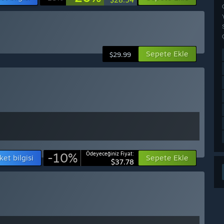
Sepete Ekle
$29.99
-10%
Ödeyeceğiniz Fiyat:
ket bilgisi
Sepete Ekle
$37.78