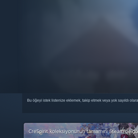
Bu öğeyi istek listenize eklemek, takip etmek veya yok sayıldı olar
CreSpirit koleksiyonunun tamamını Steam'de gö