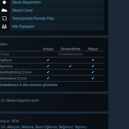
Steam Başarımları
Steam Cloud
Televizyonda Remote Play
Aile Paylaşımı
Diller
:
Arayüz
Seslendirme
Altyazı
Türkçe
Desteklenmiyor
İngilizce
✔
✔
Japonca
✔
✔
✔
Basitleştirilmiş Çince
✔
✔
Geleneksel Çince
✔
✔
Desteklenen 8 dilin tümünü görüntüle
131 Steam başarımı içerir
Tümünü
gör 131
TEVI
BAŞLIK:
Aksiyon
Macera
Basit Eğlence
Bağımsız Yapımcı
,
,
,
TÜR: