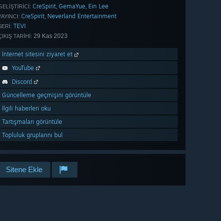
CreSpirit
GemaYue
Ein Lee
,
,
GELIŞTIRICI:
CreSpirit
Neverland Entertainment
,
YAYINCI:
TEVI
SERI:
29 Kas 2023
ÇIKIŞ TARIHI:
İnternet sitesini ziyaret et
YouTube
Discord
Güncelleme geçmişini görüntüle
İlgili haberleri oku
Tartışmaları görüntüle
Topluluk gruplarını bul
Sitene Ekle