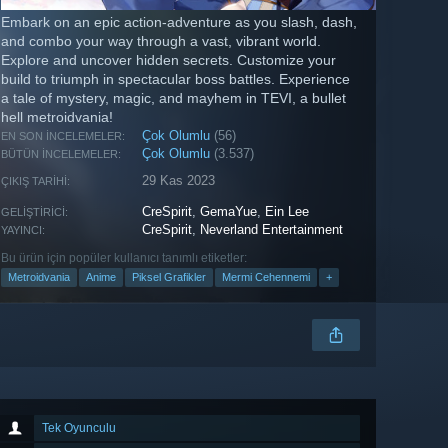
Embark on an epic action-adventure as you slash, dash,
and combo your way through a vast, vibrant world.
Explore and uncover hidden secrets. Customize your
build to triumph in spectacular boss battles. Experience
a tale of mystery, magic, and mayhem in TEVI, a bullet
hell metroidvania!
Çok Olumlu
(56)
EN SON İNCELEMELER:
Çok Olumlu
(3.537)
BÜTÜN İNCELEMELER:
29 Kas 2023
ÇIKIŞ TARIHI:
CreSpirit
,
GemaYue
,
Ein Lee
GELIŞTIRICI:
CreSpirit
,
Neverland Entertainment
YAYINCI:
Bu ürün için popüler kullanıcı tanımlı etiketler:
Metroidvania
Anime
Piksel Grafikler
Mermi Cehennemi
+
Tek Oyunculu