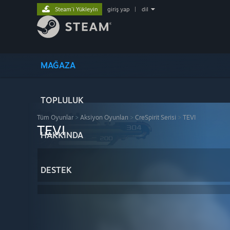
Steam'i Yükleyin
giriş yap
|
dil
MAĞAZA
TOPLULUK
Tüm Oyunlar
>
Aksiyon Oyunları
>
CreSpirit Serisi
>
TEVI
TEVI
HAKKINDA
DESTEK