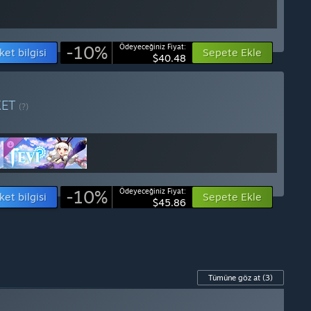
-10%
Ödeyeceğiniz Fiyat:
ket bilgisi
Sepete Ekle
$40.48
KET
(?)
-10%
Ödeyeceğiniz Fiyat:
ket bilgisi
Sepete Ekle
$45.86
Tümüne göz at
(3)