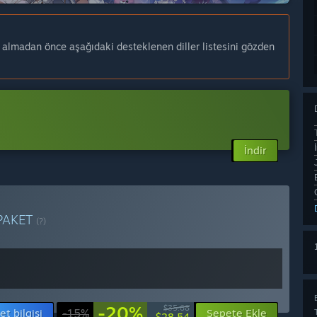
n almadan önce aşağıdaki desteklenen diller listesini gözden
İndir
PAKET
(?)
-20%
$35.68
et bilgisi
-15%
Sepete Ekle
$28.54