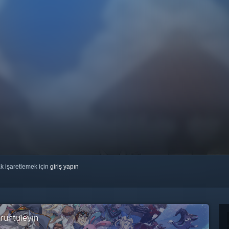
ak işaretlemek için
giriş yapın
rüntüleyin