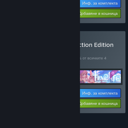
Инф. за комплекта
Цената Ви:
-10%
Добавяне в кошница
$40.48
Закупуване на TEVI Collection Edition
КОМПЛЕКТ
(?)
Купете този комплект, за да спестите 10% от всичките 4
артикула!
Инф. за комплекта
Цената Ви:
-10%
Добавяне в кошница
$45.86
Вижте всички 4 комплекти.