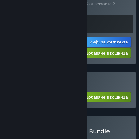
Купете този комплект, за да спестите 15% от всичките 2
артикула!
Инф. за комплекта
$35.68
-15%
-20%
Добавяне в кошница
$28.54
Закупуване на TEVI
Добавяне в кошница
$29.99
Закупуване на TEVI Super Bundle
КОМПЛЕКТ