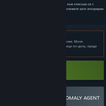
Впишете се
, за да добавите този артикул към списъка си с
желания, да го последвате или да го отбележите като игнориран
Български език не се поддържа
Този продукт не поддържа родния Ви език. Моля,
прегледайте списъка с поддържани езици по-долу, преди
да го купите
Сваляне TEVI Demo
Закупуване на TEVI & ANOMALY AGENT
КОМПЛЕКТ
(?)