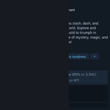
Разработчик
CreSpirit
,
GemaYue
,
Ein Lee
Издател
CreSpirit
,
Neverland Entertainment
Издадена на
29 ноем. 2023
Embark on an epic action-adventure as you slash, dash, and
combo your way through a vast, vibrant world. Explore and
uncover hidden secrets. Customize your build to triumph in
spectacular boss battles. Experience a tale of mystery, magic, and
mayhem in TEVI, a bullet hell metroidvania!
ТАГОВЕ
Метроидвания
Аниме
Пикселна графика
+
РЕЦЕНЗИИ
ЗА ЦЕЛИЯ ПЕРИОД:
Много положителни
(89% от 3,541)
СКОРОШНО:
Много положителни
(85% от 47)