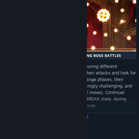
Every boss fight is a unique challenge requiring different
strategies to tackle, all while you dodge their attacks and look for
openings to counter-attack. As bosses change phases, their
attack and bullet patterns become increasingly challenging, and
they can even unleash devastating special moves. Continual
offense can put bosses into a vulnerable BREAK state, during
which you can deal massive bursts of damage.
ПРОЧЕТЕТЕ ОЩЕ
Системни изисквания