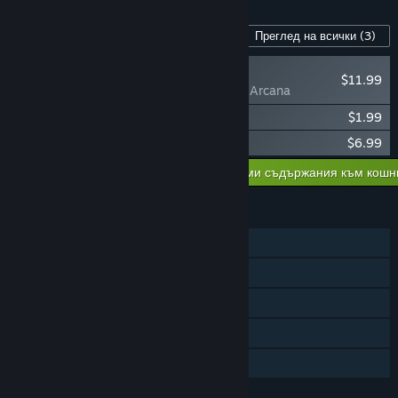
Съдържание за тази игра
Преглед на всички
(3)
НОВО
$11.99
TEVI - Fauna Arcana
TEVI - Bunny Magician Cosmetic Pack
$1.99
TEVI - Original Soundtrack
$6.99
Добавяне на всички сваляеми съдържания към кошн
$20.97
ХАРАКТЕРИСТИКИ
Самостоятелна игра
Steam постижения
Steam облак
Steam Remote Play на ТВ
Семейно споделяне