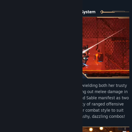
Преглед на дискусиите
Групи в общността
Заглавие:
TEVI
Жанр:
Екшъни
,
Приключенски
,
Неангажиращи
,
Независими
Дата на издаване:
29 ноем. 2023
The protagonist Tevi is nimble and agile, wielding both her trusty
dagger and an oversized wrench for dishing out melee damage in
style. Alongside her, companions Celia and Sable manifest as two
floating orbitars, ready to unleash a variety of ranged offensive
and supportive magic in battle. Adapt your combat style to suit
any situation and bring down foes with flashy, dazzling combos!