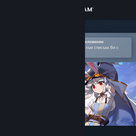
Вписване
Магазин
Общност
Отваряне в мобилното Steam приложение
За лесно закупуване или добавяне към списъка Ви с
желания
Относно
Поддръжка
Смяна на езика
Сдобийте се с мобилното Steam приложение
Преглед на сайта за настолни компютри
TEVI