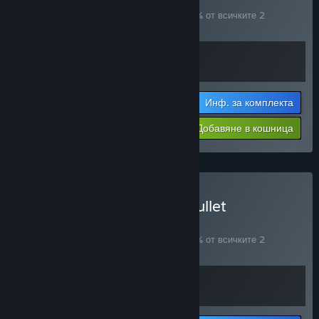
(?)
Купете този комплект, за да спестите 10% от всичките 2
артикула!
Инф. за комплекта
Цената Ви:
-10%
Добавяне в кошница
$37.78
Закупуване на Bunny & Bullet
КОМПЛЕКТ
(?)
Купете този комплект, за да спестите 10% от всичките 2
артикула!