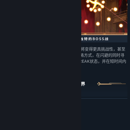
随着Boss的阶段变化，使用的招式与弹幕也将变得更具挑战性，甚至
发动其专属必杀技！你必须摸索出最佳的攻略方式，在闪避的同时寻
找机会反击，通过持续的进攻将Boss打入BREAK状态，并在短时间内
对BOSS造成大量伤害！
你将接触不同的城镇、区域、种族、历史与文明，在途中邂逅各具特
展开阅读
色的角色，并逐渐被卷入充满谜团的漩涡中…准备好踏上这场难忘的
冒险，一同与采维写下专属于你的奇幻之旅！
系统需求
在广大的亚兹大陆中，有超过三百种以上的能力与装备等待被发现！
最低配置:
获得新能力能使你探索更多的地图捷径与秘密；多样化的装备则可自