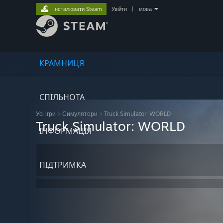
Інсталювати Steam
Увійти
|
мова
КРАМНИЦЯ
СПІЛЬНОТА
Усі ігри
>
Симулятори
>
Truck Simulator: WORLD
Truck Simulator: WORLD
ІНФОРМАЦІЯ
ПІДТРИМКА