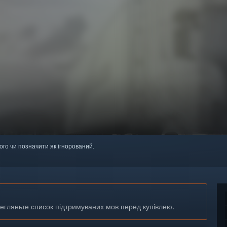
ого чи позначити як ігнорований.
регляньте список підтримуваних мов перед купівлею.