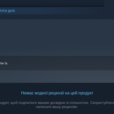
ТАТИ ДАЛІ
ws 10 чи новіші версії цієї ОС.
ти їх
.
Немає жодної рецензії на цей продукт
дукт, щоб поділитися вашим досвідом зі спільнотою. Скористуйтес
написати вашу рецензію.