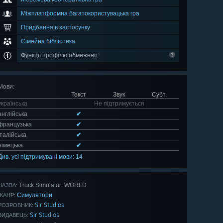
Міжплатформна багатокористувацька гра
Придбання в застосунку
Сімейна бібліотека
Функції профілю обмежено
Мови
:
Текст
Звук
Субт.
українська
Не підтримується
англійська
✔
французька
✔
італійська
✔
німецька
✔
Див. усі підтримувані мови: 14
Truck Simulator: WORLD
НАЗВА:
Симулятори
ЖАНР:
Sir Studios
РОЗРОБНИК:
Sir Studios
ВИДАВЕЦЬ: