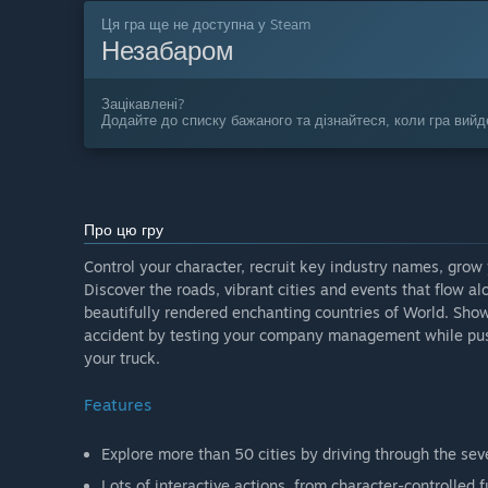
Ця гра ще не доступна у Steam
Незабаром
Зацікавлені?
Додайте до списку бажаного та дізнайтеся, коли гра вийд
Про цю гру
Control your character, recruit key industry names, grow
Discover the roads, vibrant cities and events that flow a
beautifully rendered enchanting countries of World. Show
accident by testing your company management while pushi
your truck.
Features
Explore more than 50 cities by driving through the sev
Lots of interactive actions, from character-controlled