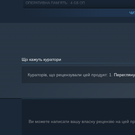
4 GB ОП
ОПЕРАТИВНА ПАМ’ЯТЬ:
GTX 1050 / RX560
ВІДЕОКАРТА:
ЧИ
версії 11
DIRECTX:
4 GB доступного місця
МІСЦЕ НА ДИСКУ:
З 1 січня 2024 року клієнт Steam буде підтримувати лише Windo
*
Що кажуть куратори
Кураторів, що рецензували цей продукт: 1.
Перегляну
Ви можете написати вашу власну рецензію на цей про