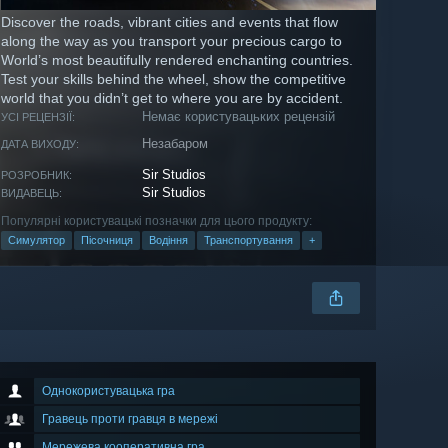
Discover the roads, vibrant cities and events that flow
along the way as you transport your precious cargo to
World’s most beautifully rendered enchanting countries.
Test your skills behind the wheel, show the competitive
world that you didn’t get to where you are by accident.
Немає користувацьких рецензій
УСІ РЕЦЕНЗІЇ:
Незабаром
ДАТА ВИХОДУ:
Sir Studios
РОЗРОБНИК:
Sir Studios
ВИДАВЕЦЬ:
Популярні користувацькі позначки для цього продукту:
Симулятор
Пісочниця
Водіння
Транспортування
+
Однокористувацька гра
Гравець проти гравця в мережі
Мережева кооперативна гра