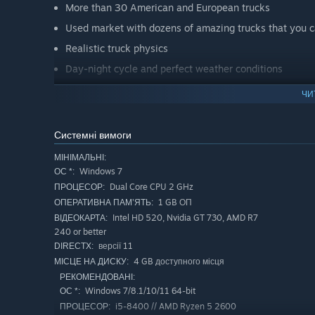
More than 30 American and European trucks
Used market with dozens of amazing trucks that you c
Realistic truck physics
Day-night cycle and perfect weather conditions
Higher graphics, breathtaking landscapes and optimiz
ЧИ
And more…
Системні вимоги
Download Truck Simulator now for free!
МІНІМАЛЬНІ:
Windows 7
ОС *:
Dual Core CPU 2 GHz
ПРОЦЕСОР:
1 GB ОП
ОПЕРАТИВНА ПАМ’ЯТЬ:
Intel HD 520, Nvidia GT 730, AMD R7
ВІДЕОКАРТА:
240 or better
версії 11
DIRECTX:
4 GB доступного місця
МІСЦЕ НА ДИСКУ:
РЕКОМЕНДОВАНІ:
Windows 7/8.1/10/11 64-bit
ОС *:
i5-8400 // AMD Ryzen 5 2600
ПРОЦЕСОР: