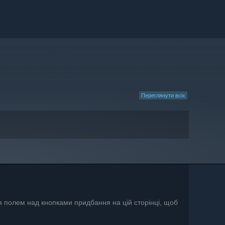
Переглянути всіх
я полем над кнопками придбання на цій сторінці, щоб