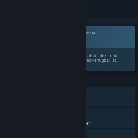
Dieses Spiel ist noch nicht auf Steam verfügbar
Bald verfügbar
Interesse? Fügen Sie das Spiel Ihrer Wunschliste hinzu und
erhalten Sie eine Benachrichtigung, wenn es verfügbar ist.
FUNKTIONEN
Einzelspieler
Online-PvP
Online-Koop
Plattformübergreifender Mehrspieler
Käufe im Spiel