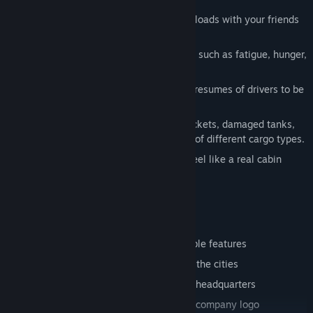
Multiplayer mode where you can carry loads with your friends
and strengthen your alliance
Difficult realistic simulation experience such as fatigue, hunger,
insomnia
Access to police database for detailed resumes of drivers to be
hired
Gigantic machines, ready-to-launch rockets, damaged tanks,
food, etc. You can choose from dozens of different cargo types.
Seat and mirror settings that you can feel like a real cabin
Extremely realistic penalty system
Unique talent system that offers valuable features
The union system where you dominate the cities
A unique, fully customizable corporate headquarters
Customizable avatar, license plate and company logo