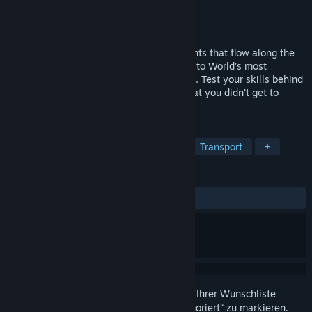
Entwickler
Sir Studios
Publisher
Sir Studios
Veröffentlichung
Bald verfügbar
Discover the roads, vibrant cities and events that flow along the
way as you transport your precious cargo to World’s most
beautifully rendered enchanting countries. Test your skills behind
the wheel, show the competitive world that you didn’t get to
where you are by accident.
TAGS
Simulation
Sandbox
Fahren
Transport
+
REZENSIONEN
Keine Nutzerrezensionen
Melden Sie sich an
, um dieses Produkt zu Ihrer Wunschliste
hinzuzufügen, zu abonnieren oder als „Ignoriert“ zu markieren.