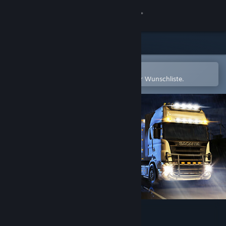
Anmelden
Shop
Community
In der Steam-Mobile-App öffnen
Zum einfachen Hinzufügen zu Ihrer Wunschliste.
Info
Support
Sprache ändern
Steam-Mobile-App herunterladen
Desktopversion anzeigen
Truck Simulator: WORLD