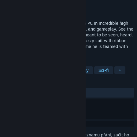
Vývojář
Overhaul Games
Vydavatel
Interplay Inc.
Vydání
30. čvc. 2012
Overhaul Games brings MDK2 back to the PC in incredible high
definition, with enhanced graphics, sound, and gameplay. See the
classic action platformer the way it was meant to be seen, heard,
and played... on a PC!Kurt Hectic in his snazzy suit with ribbon
chute is back to save the universe. This time he is teamed with
the genius Dr.
ZNAČKY
Akční
Střílečky z pohledu třetí osoby
Sci-fi
+
RECENZE
VŠECHNY:
Smíšené
(65 % z 148)
Abyste si mohli tento produkt přidat do seznamu přání, začít ho