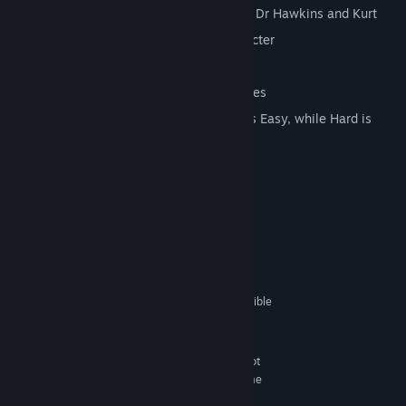
Three different player characters, Max, Dr Hawkins and Kurt
Unique levels and items for each character
Brand new HD graphics
Enhanced audio from the original sources
Tweaked gameplay - now Easy really is Easy, while Hard is
BONE CRUSHING!
Systémové požadavky
MINIMUM:
Windows XP
OS *:
Core 2 Duo or equivalent
PROCESSOR:
512 MB RAM
MEMORY:
GeFroce 8800GT, OpenGL 3 compatible
GRAPHICS:
9.0c
DIRECTX®:
1 GB HD space
HARD DRIVE:
Many Intel HD video chipsets do not
ADDITIONAL:
fully support OpenGL 3 and may prevent the game
from running.