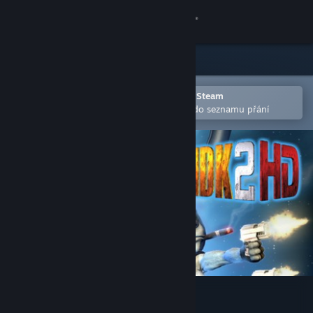
Přihlásit se
Obchod
Komunita
Otevřete v mobilní aplikaci služby Steam
Pro snazší zakoupení nebo přidání do seznamu přání
Informace
Podpora
Změnit jazyk
Mobilní aplikace služby Steam
Desktopová verze stránky
MDK2 HD