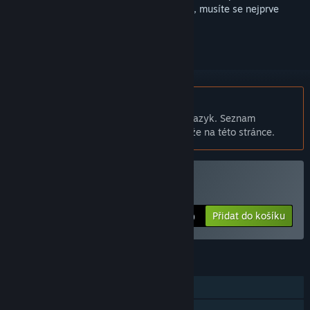
sledovat nebo ho zařadit mezi ignorované, musíte se nejprve
přihlásit
.
Čeština není podporována
Tento produkt nepodporuje Váš místní jazyk. Seznam
podporovaných jazyků je k dispozici níže na této stránce.
Zakoupit MDK2 HD
Přidat do košíku
$24.99
FUNKCE
Režim pro jednoho hráče