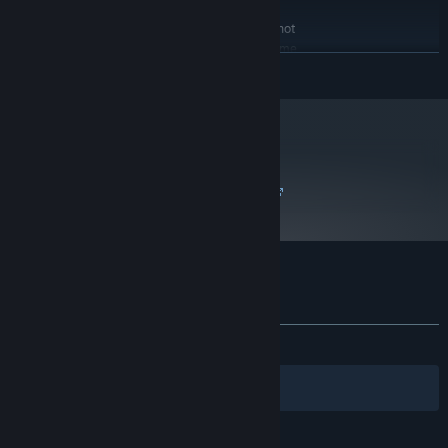
RECOMMENDED:
Many Intel HD video chipsets do not
ADDITIONAL:
fully support OpenGL 3 and may prevent the game
ZJISTIT VÍCE
from running.
Od 1. ledna 2024 podporuje klient služby Steam pouze systém Windows
*
10 a novější.
metacritic
73
Přejít na recenze kritiků
Uživatelské recenze produktu MDK2 HD
Informace o recenzích
Vaše předvolby
VŠECHNY:
Smíšené
(65 % z 148)
Filtry
Vaše jazyky