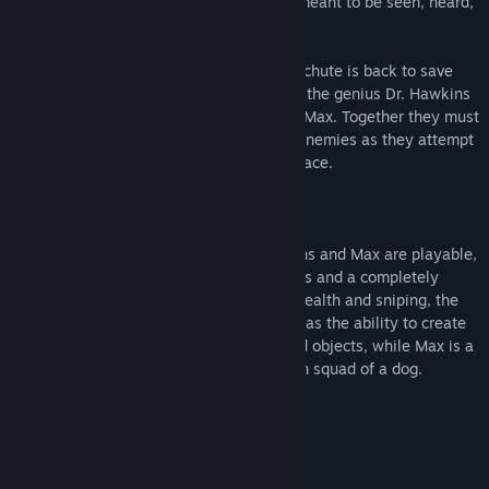
classic action platformer the way it was meant to be seen, heard,
and played... on a PC!
Kurt Hectic in his snazzy suit with ribbon chute is back to save
the universe. This time he is teamed with the genius Dr. Hawkins
and the 6-legged gun-toting robotic dog, Max. Together they must
out-sneak, out-blast and out-think their enemies as they attempt
to reclaim the Earth from a vile alien menace.
And this time they're in HD.
All three characters - Kurt, Doctor Hawkins and Max are playable,
each has his own levels, powers and items and a completely
different gameplay focus. Kurt is about stealth and sniping, the
Doctor has a few direct attacks but also has the ability to create
items and effects out of simple household objects, while Max is a
cigar smoking, quad gun toting demolition squad of a dog.
Key Features
10 Levels
Over 20 Enemies