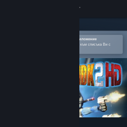
Вписване
Магазин
Общност
Отваряне в мобилното Steam приложение
За лесно закупуване или добавяне към списъка Ви с
желания
Относно
Поддръжка
Смяна на езика
Сдобийте се с мобилното Steam приложение
Преглед на сайта за настолни компютри
MDK2 HD