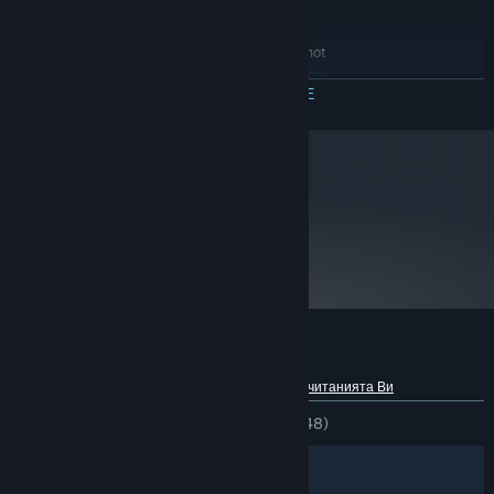
from running.
RECOMMENDED:
Many Intel HD video chipsets do not
ADDITIONAL:
fully support OpenGL 3 and may prevent the game
ПРОЧЕТЕТЕ ОЩЕ
from running.
Считано от 01 януари 2024 Steam клиентът ще поддържа само
*
Windows 10 и по-нови версии.
metacritic
73
Преглед на рецензии от
критици
Рецензии от клиенти за MDK2 HD
Относно потребителските рецензии
Предпочитанията Ви
ЗА ЦЕЛИЯ ПЕРИОД:
Смесени
(65% от 148)
Филтри
Езиците Ви