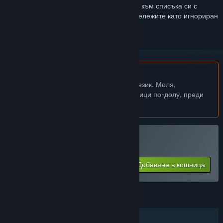
Впишете се
, за да добавите този артикул към списъка си с
желания, да го последвате или да го отбележите като игнориран
Български език не се поддържа
Този продукт не поддържа родния Ви език. Моля,
прегледайте списъка с поддържани езици по-долу, преди
да го купите
Закупуване на MDK2 HD
Добавяне в кошница
$24.99
ХАРАКТЕРИСТИКИ
Самостоятелна игра