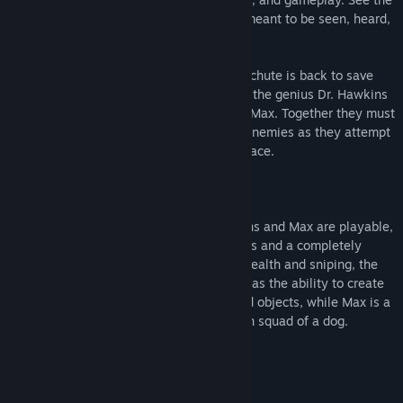
classic action platformer the way it was meant to be seen, heard,
and played... on a PC!
Kurt Hectic in his snazzy suit with ribbon chute is back to save
the universe. This time he is teamed with the genius Dr. Hawkins
and the 6-legged gun-toting robotic dog, Max. Together they must
out-sneak, out-blast and out-think their enemies as they attempt
to reclaim the Earth from a vile alien menace.
And this time they're in HD.
All three characters - Kurt, Doctor Hawkins and Max are playable,
each has his own levels, powers and items and a completely
different gameplay focus. Kurt is about stealth and sniping, the
Doctor has a few direct attacks but also has the ability to create
items and effects out of simple household objects, while Max is a
cigar smoking, quad gun toting demolition squad of a dog.
Key Features
10 Levels