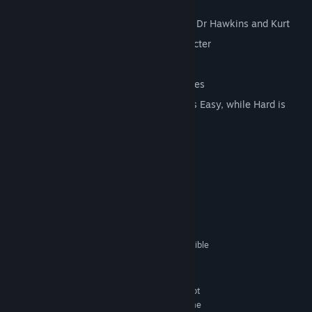
Over 20 Enemies
Three different player characters, Max, Dr Hawkins and Kurt
Unique levels and items for each character
Brand new HD graphics
Enhanced audio from the original sources
Tweaked gameplay - now Easy really is Easy, while Hard is
BONE CRUSHING!
Системни изисквания
MINIMUM:
Windows XP
OS *:
Core 2 Duo or equivalent
PROCESSOR:
512 MB RAM
MEMORY:
GeFroce 8800GT, OpenGL 3 compatible
GRAPHICS:
9.0c
DIRECTX®:
1 GB HD space
HARD DRIVE:
Many Intel HD video chipsets do not
ADDITIONAL:
fully support OpenGL 3 and may prevent the game