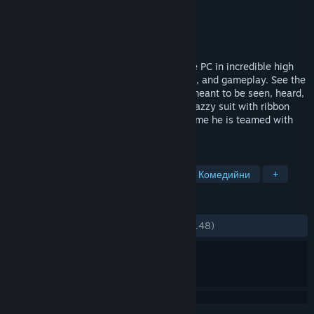
Разработчик
Overhaul Games
Издател
Interplay Inc.
Издадена на
30 юли 2012
Overhaul Games brings MDK2 back to the PC in incredible high
definition, with enhanced graphics, sound, and gameplay. See the
classic action platformer the way it was meant to be seen, heard,
and played... on a PC!Kurt Hectic in his snazzy suit with ribbon
chute is back to save the universe. This time he is teamed with
the genius Dr.
ТАГОВЕ
Екшъни
Шутъри от трето лице
Комедийни
+
РЕЦЕНЗИИ
ЗА ЦЕЛИЯ ПЕРИОД:
Смесени
(65% от 148)