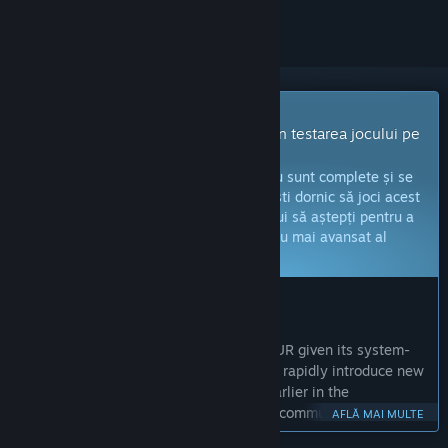
Joc cu acces timpuriu
Primește imediat acces și implică-te în testarea jocului pe
măsură ce este dezvoltat.
Notă:
jocurile aflate în acces timpuriu nu sunt complete și se
pot schimba sau nu pe viitor. Dacă nu ești dornic să joci acest
titlu în stadiul său actual, atunci ar trebui să aștepți pentru a
vedea dacă jocul va ajunge într-un stadiu mai avansat al
dezvoltării.
Află mai multe
CE AU DE SPUS PRODUCĂTORII:
De ce acces timpuriu?
„Early Access is the perfect fit for SULFUR given its system-
based, modular design that allows us to rapidly introduce new
content. By inviting players to join us earlier in the
development process, we can integrate community feedback
AFLĂ MAI MULTE
more dynamically, enhancing both the game's evolution and