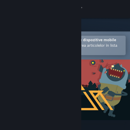
Conectează-te
Magazin
Comunitate
Deschide în aplicația Steam pentru dispozitive mobile
Facilitează achiziționarea și adăugarea articolelor în lista
de dorințe.
Despre
Asistență
Schimbă limba
Obține aplicația Steam pentru dispozitive mobile
Vezi site în versiunea pentru desktop
SULFUR