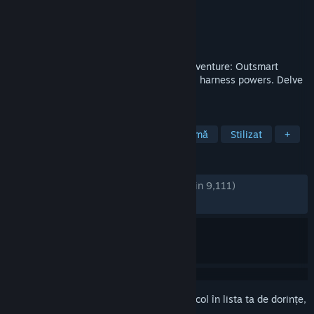
Dezvoltator
Perfect Random
Editor
Perfect Random
Lansare
28 oct. 2024
SULFUR is a modern old-school action-adventure: Outsmart
enemies, find treasure, improve weapons, harness powers. Delve
deeper, find answers, make it end.
ETICHETE
Acces timpuriu
Personalizare de armă
Stilizat
+
RECENZII
DINTOTDEAUNA:
Foarte pozitive
(87% din 9,111)
RECENT:
Foarte pozitive
(87% din 502)
Conectează-te
pentru a adăuga acest articol în lista ta de dorințe,
a-l urmări sau a-l marca drept ignorat.