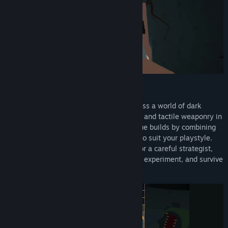
Data lansării:
28 oct. 2024
Data lansării în acces timpuriu:
28 oct. 2024
Plan ahead, outsmart enemies and progress a world of dark
creatures and cunning evil. Utilize playful and tactile weaponry in
visceral and intense combat. Create unique builds by combining
weapons, gear, tools, and enchantments to suit your playstyle.
Whether you’re a gun-blazing risk-taker or a careful strategist,
the choice is yours. Adapt your approach, experiment, and survive
the dangers of Sulfur.