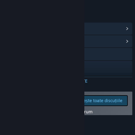
LINKURI ȘI INFORMAȚII
Vezi realizările Steam
(129)
Vezi centrul comunitar al jocului
Accesează site-ul oficial
X
TikTok
CITEȘTE MAI MULTE
Bilibili
Raportează problemele
Citește toate discuțiile
tehnice și spune-ți
YouTube
părerea despre acest joc pe forum
Reddit
Recenzii
Facebook