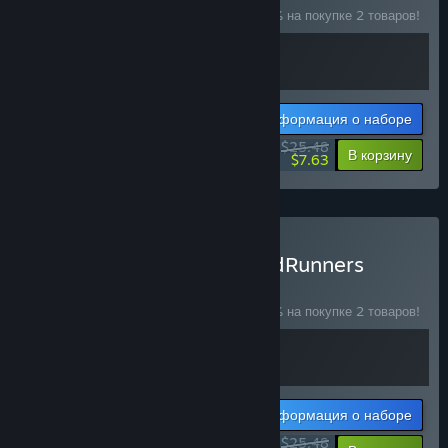
Купите этот набор, чтобы сэкономить 15% на покупке 2 товаров!
Информация о наборе
$25.48
-15%
-70%
В корзину
$7.63
Купить Make Way x SpeedRunners
— НАБОР
(?)
Купите этот набор, чтобы сэкономить 15% на покупке 2 товаров!
Информация о наборе
$25.48