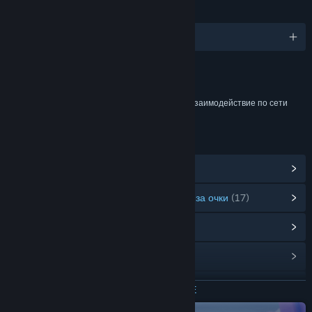
ЯЗЫКИ
русский и ещё 18
Содержимое
Содержит интерактивные элементы
Внутриигровые покупки, Внутриигровой чат, Взаимодействие по сети
ССЫЛКИ И ИНФОРМАЦИЯ
Показать достижения в Steam
(29)
Показать товары в магазине предметов за очки
(17)
Показать внутриигровые предметы
(5)
Открыть центр сообщества
Посетить сайт
ЧИТАТЬ ДАЛЬШЕ