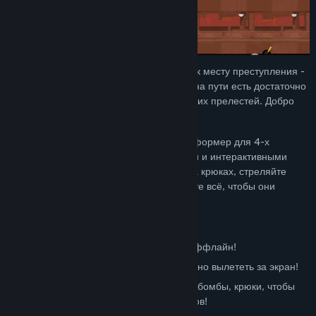
В городе, полном супергероев, прибыть к месту преступления -
само по себе соревнование. К счастью, на пути есть достаточно
ракет, бомб, крюков-кошек, шипов и других прелестей. Добро
пожаловать в SpeedRunners!
SpeedRunners - соревновательный платформер для 4-х
игроков, с крюками-кошками усилениями и интерактивными
объектами. Бегите, прыгайте, летайте на крюках, стреляйте
ракетами, притягивайте игроков - делайте всё, чтобы они
выбыли.
Ключевые особенности
- Соревнуйтесь вчетвером онлайн или оффлайн!
- Догоните других игроков или вам суждено вылететь за экран!
- Используйте такие оружия, как ракеты, бомбы, крюки, чтобы
помешать вашим друзьям и нажить врагов!