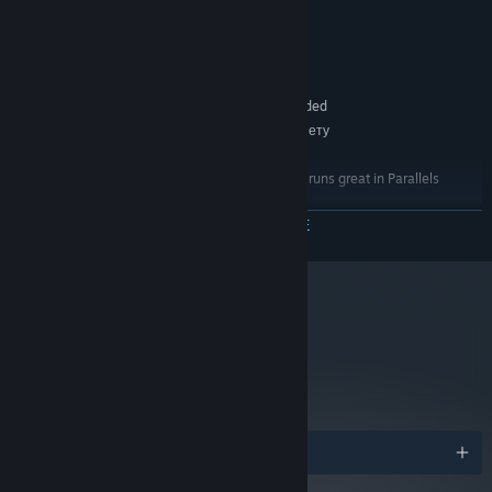
МИНИМАЛЬНЫЕ:
Windows XP and up
ОС *:
1Ghz and up
ПРОЦЕССОР:
3 GB ОЗУ
ОПЕРАТИВНАЯ ПАМЯТЬ:
Dedicated video card recommended
ВИДЕОКАРТА:
Широкополосное подключение к интернету
СЕТЬ:
800 MB
МЕСТО НА ДИСКЕ:
MAC Users: SpeedRunners runs great in Parallels
ДОПОЛНИТЕЛЬНО:
Desktop
ЧИТАТЬ ДАЛЬШЕ
С 1 января 2024 года клиент Steam будет поддерживать только
*
Windows 10 и более поздние версии.
metacritic
84
Прочитать рецензии
критиков
Награды