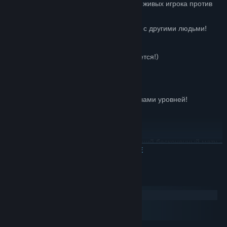
- Локальный и онлайн-мультиплеер! Два живых игрока против
ботов? Почему бы и нет?
- Присутствуют боты - играйте сами, или с другими людьми!
- Присутствует обучение
- Поддерживает контроллер (рекомендуется!)
- Уникальные модификации!
- Единорог!
- Редактор уровенй и мастерская с тысячами уровней!
- 50+ игровых персонажей
- Полноценная система лиг
- Режим локальной вечеринки, запускающий бесконечный матч -
ЧИТАТЬ ДАЛЬШЕ
идеально для игры с друзьями!
- Создавайте свои собственные следы от суперскорости!
Системные требования
Windows
macOS
SteamOS + Linux