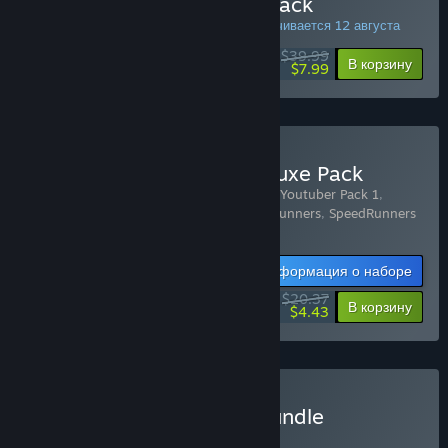
Купить SpeedRunners 4-Pack
СПЕЦИАЛЬНОЕ ПРЕДЛОЖЕНИЕ! Заканчивается 12 августа
$39.99
-80%
В корзину
$7.99
Купить SpeedRunners Deluxe Pack
Включенные товары (4):
SpeedRunners - Youtuber Pack 1
,
SpeedRunners - Youtuber Pack 2
,
SpeedRunners
,
SpeedRunners
- Civil Dispute!
Информация о наборе
$20.37
-15%
-78%
В корзину
$4.43
Купить Couch Bastards Bundle
— НАБОР
(?)