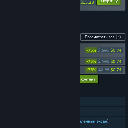
-15%
-40%
В корзину
$15.28
Просмотреть все наборы (5)
Контент для этой игры
Просмотреть все
(3)
SpeedRunners - Civil Dispute! Character
-75%
$2.99
$0.74
Pack
SpeedRunners - Youtuber Pack 1
-75%
$2.99
$0.74
SpeedRunners - Youtuber Pack 2
-75%
$2.99
$0.74
Добавить в корзину весь доп. контент
$2.22
ФУНКЦИИ
Для одного игрока
Игрок против игрока (по сети)
Игрок против игрока (общий/разделённый экран)