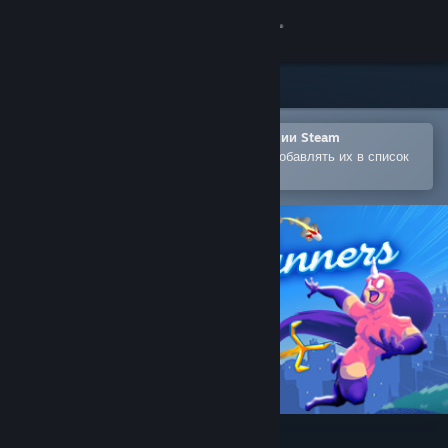
Войти
Магазин
Сообщество
Открыть в мобильном приложении Steam
Позволяет легко покупать игры и добавлять их в список
желаемого
Информация
Поддержка
Изменить язык
Скачать мобильное приложение Steam
Полная версия
SpeedRunners