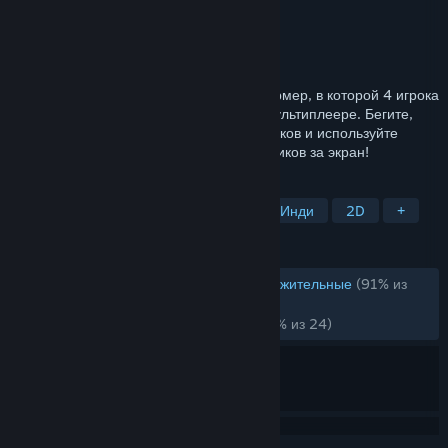
Разработчик
DoubleDutch Games
Издатель
tinyBuild
Дата выпуска
19 апр. 2016 г.
Заводная мультиплеерная игра-платформер, в которой 4 игрока
соревнуются между собой локально/в мультиплеере. Бегите,
прыгайте, уворачивайтесь от других игроков и используйте
арсенал оружия, чтобы выкинуть соперников за экран!
ПО МЕТКАМ
Для нескольких игроков
Гонки
Инди
2D
+
ОБЗОРЫ
ОБЗОРЫ (РУССКИЙ ЯЗЫК)
Очень положительные
(91% из
1,086)
НЕДАВНО:
Очень положительные
(100% из 24)