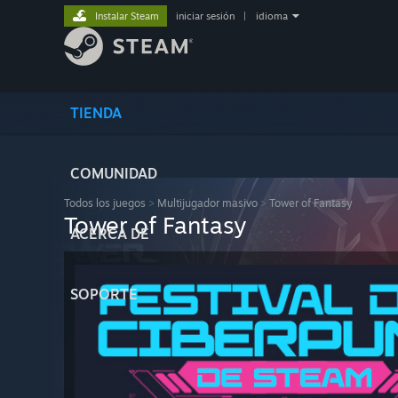
Instalar Steam
iniciar sesión
|
idioma
TIENDA
COMUNIDAD
Todos los juegos
>
Multijugador masivo
>
Tower of Fantasy
Tower of Fantasy
ACERCA DE
SOPORTE