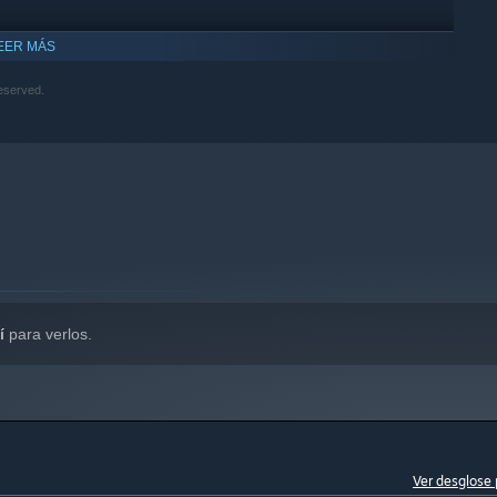
EER MÁS
eserved.
ompatible con Windows 10 y versiones posteriores.
í
para verlos.
Ver desglose 