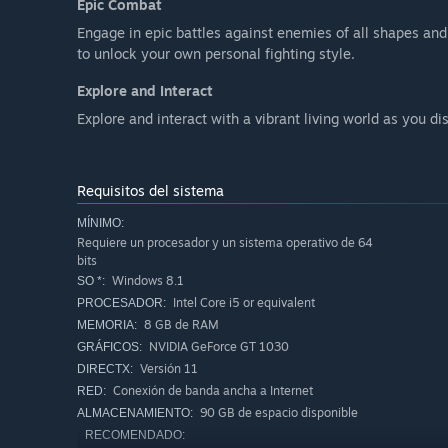
Epic Combat
Engage in epic battles against enemies of all shapes an
to unlock your own personal fighting style.
Explore and Interact
Explore and interact with a vibrant living world as you d
Requisitos del sistema
MÍNIMO:
Requiere un procesador y un sistema operativo de 64
bits
Windows 8.1
SO *:
Intel Core i5 or equivalent
PROCESADOR:
8 GB de RAM
MEMORIA:
NVIDIA GeForce GT 1030
GRÁFICOS:
Versión 11
DIRECTX:
Conexión de banda ancha a Internet
RED:
90 GB de espacio disponible
ALMACENAMIENTO:
RECOMENDADO: