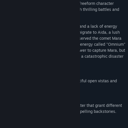
inspired post-apocalyptic sci-fi art style, freeform character
development, and exciting combat through thrilling battles and
exciting open-world exploration.
In Tower of Fantasy, dwindling resources and a lack of energy
have forced mankind to leave earth and migrate to Aida, a lush
and habitable alien world. There, they observed the comet Mara
and discovered an unknown but powerful energy called "Omnium"
contained in it. They built the Omnium Tower to capture Mara, but
due to the influence of Omnium radiation, a catastrophic disaster
occurred on their new homeworld.
Immersive Open-World
Experience a vast alien world full of beautiful open vistas and
imposing futuristic structures.
Unique Characters
Wield the unique weapons of each character that grant different
gameplay styles as you explore their compelling backstories.
Grow and Explore Together