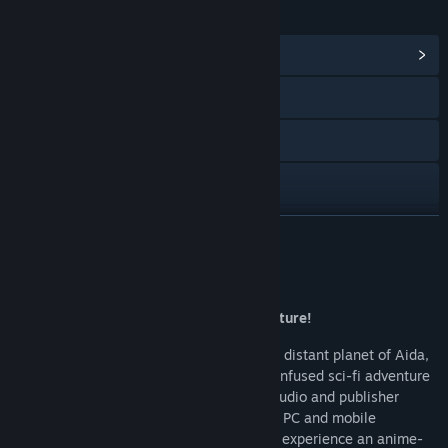
링크 및 정보
커뮤니티 허브 보기
웹사이트 방문
X
YouTube
업데이트 기록 보기
더 보기
관련 뉴스 보기
게임 정보
토론장 보기
Embark together on your fantasy adventure!
Set hundreds of years in the future on the distant planet of Aida,
커뮤니티 그룹 찾기
the shared open-world MMORPG, anime-infused sci-fi adventure
Tower of Fantasy from developer Hotta Studio and publisher
제목:
Tower of Fantasy
Perfect World Games, is now available on PC and mobile
장르:
액션
,
대규모 멀티플레이어
,
RPG
,
무료 플레이
platforms globally. Players will be able to experience an anime-
출시일:
2022년 10월 19일