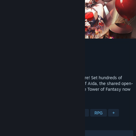
Tower of Fantasy
개발자
Hotta Studio
배급사
Perfect World Games
출시일
2022년 10월 19일
Embark together on your fantasy adventure! Set hundreds of
years in the future on the distant planet of Aida, the shared open-
world RPG, anime-infused sci-fi adventure Tower of Fantasy now
is officially available on Steam.
태그
애니메이션
MMORPG
오픈 월드
RPG
+
평가
전체:
복합적
(66%/12,038)