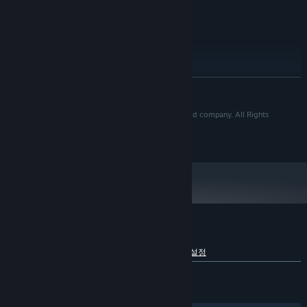
초고속 인터넷 연결
네트워크:
90 GB 사용 가능 공간
저장 공간:
권장:
64비트 프로세서와 운영 체제가 필요합니다
Windows 10 64-bit
운영 체제:
Intel Core i7
프로세서:
더 보기
16 GB RAM
메모리:
NVIDIA GeForce GT 1060 6GB
그래픽:
Tower of Fantasy©2022 Hotta Studio, a Perfect World company. All Rights
버전 12
DIRECTX:
Reserved.
©2022 Proxima Beta Pte. Ltd. All rights reserved.
초고속 인터넷 연결
네트워크:
90 GB 사용 가능 공간
저장 공간:
2024년 1월 1일부터 Steam 클라이언트는 Windows 10 이상 버전만 지원합니
*
다.
Tower of Fantasy에 대한 사용자 평가
언어별 세부 정보 보기
사용자 평가 정보
환경 설정
전체:
복합적
(66%/12,038)
최신순:
복합적
(54%/37)