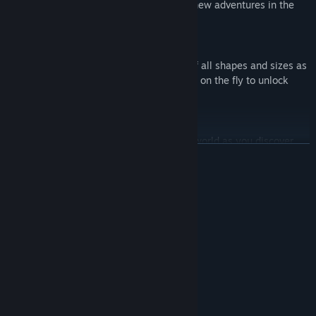
Party up with friends online and take on new adventures in the
shared open world.
Epic Combat
Engage in epic battles against enemies of all shapes and sizes as
you switch weapons and gameplay styles on the fly to unlock
your own personal fighting style.
Explore and Interact
Explore and interact with a vibrant living world as you discover
더 보기
your own journey through it.
시스템 요구 사항
최소:
64비트 프로세서와 운영 체제가 필요합니다
Windows 8.1
운영 체제 *:
Intel Core i5 or equivalent
프로세서:
8 GB RAM
메모리:
NVIDIA GeForce GT 1030
그래픽:
버전 11
DIRECTX: