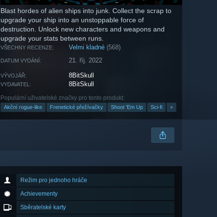
Blast hordes of alien ships into junk. Collect the scrap to
upgrade your ship into an unstoppable force of
destruction. Unlock new characters and weapons and
upgrade your stats between runs.
Velmi kladné
(568)
VŠECHNY RECENZE:
21. říj. 2022
DATUM VYDÁNÍ:
8BitSkull
VÝVOJÁŘ:
8BitSkull
VYDAVATEL:
Populární uživatelské značky pro tento produkt:
Akční rogue-like
Frenetické přežívačky
Shoot 'Em Up
Sci-fi
+
Režim pro jednoho hráče
Achievementy
Sběratelské karty