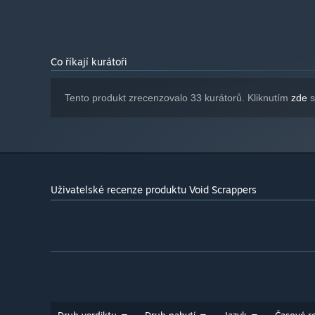
Co říkají kurátoři
Void Scrappers is bound to appeal to fans of Vampire Sur
Tento produkt zrecenzovalo 33 kurátorů. Kliknutím
zde
s
genre, particularly those that are looking for an inject
Uživatelské recenze produktu Void Scrappers