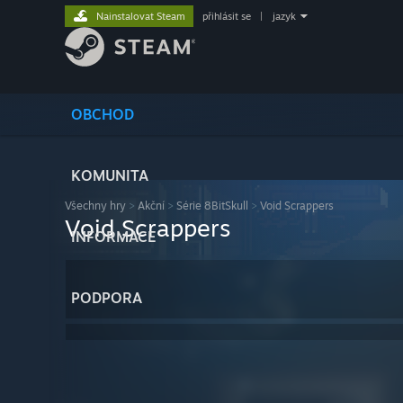
Nainstalovat Steam
přihlásit se
|
jazyk
OBCHOD
KOMUNITA
Všechny hry
>
Akční
>
Série 8BitSkull
>
Void Scrappers
Void Scrappers
INFORMACE
PODPORA