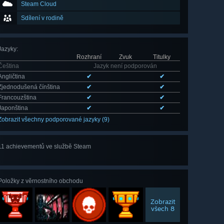
Steam Cloud
Sdílení v rodině
Jazyky
:
Rozhraní
Zvuk
Titulky
Čeština
Jazyk není podporován
Angličtina
✔
✔
Zjednodušená čínština
✔
✔
Francouzština
✔
✔
Japonština
✔
✔
Zobrazit všechny podporované jazyky (9)
11 achievementů ve službě Steam
Zobrazit
všech 11
Položky z věrnostního obchodu
Zobrazit
všech 8