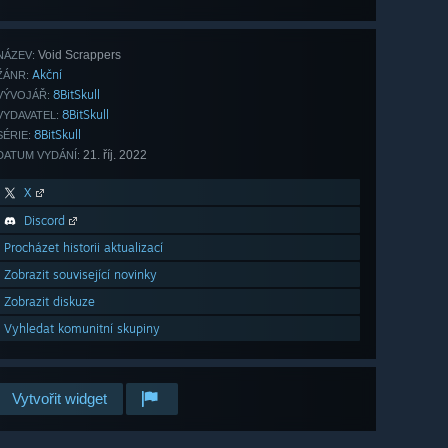
Void Scrappers
NÁZEV:
Akční
ŽÁNR:
8BitSkull
VÝVOJÁŘ:
8BitSkull
VYDAVATEL:
8BitSkull
SÉRIE:
21. říj. 2022
DATUM VYDÁNÍ:
X
Discord
Procházet historii aktualizací
Zobrazit související novinky
Zobrazit diskuze
Vyhledat komunitní skupiny
Vytvořit widget