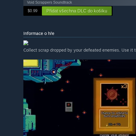
Void Scrappers Soundtrack
Přidat všechna DLC do košíku
$0.99
Informace o hře
Collect scrap dropped by your defeated enemies. Use it t