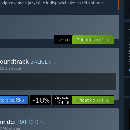
dporovaných jazyků je k dispozici níže na této stránce.
Přidat do košíku
$3.99
Soundtrack
BALÍČEK
(?)
 10% slevou!
-10%
Vaše cena:
ce o balíčku
Přidat do košíku
$4.48
rinder
BALÍČEK
(?)
 20% slevou!