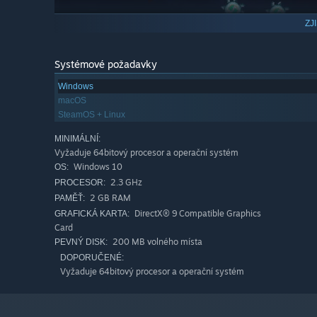
ZJ
Systémové požadavky
Windows
Unlock new characters with unique abilities and new we
macOS
SteamOS + Linux
in between runs.
MINIMÁLNÍ:
Vyžaduje 64bitový procesor a operační systém
Windows 10
OS:
2.3 GHz
PROCESOR:
2 GB RAM
PAMĚŤ:
DirectX® 9 Compatible Graphics
GRAFICKÁ KARTA:
Card
200 MB volného místa
PEVNÝ DISK:
DOPORUČENÉ:
Vyžaduje 64bitový procesor a operační systém