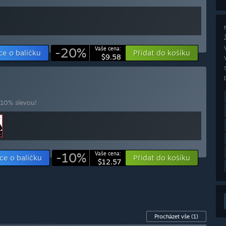
-20%
Vaše cena:
ce o balíčku
Přidat do košíku
$9.58
 10% slevou!
-10%
Vaše cena:
ce o balíčku
Přidat do košíku
$12.57
Procházet vše
(1)